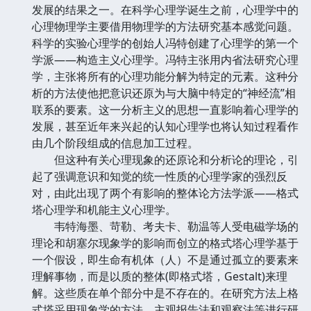
发展的结果之一。在科学心理学诞生之前，心理学中的
心理物理学主要借用物理学的方法研究基本感觉问题。
科学的实验心理学的创始人冯特创建了心理学的第一个
学派——构造主义心理学。冯特主张用内省法研究心理
学，主张将所有的心理功能分解为特定的元素。这种分
析的方法使他把意识还原为与大脑中特定的“神经流”相
联系的要素。这一分析主义的思想一直影响着心理学的
发展，甚至近年来兴起的认知心理学也将认知过程看作
由几个阶段组成的信息加工过程。
但这种有关心理现象的还原论和分析论的理论，引
起了强调意识和知觉的统一性质的心理学家的强烈反
对，由此出现了两个有影响的整体论方法学派——格式
塔心理学和机能主义心理学。
韦特海墨、苛勒、考夫卡、勒温等人受电磁学场的
理论和胡塞尔现象学的影响而创立的格式塔心理学基于
一个假设，即生命有机体（人）不是通过孤立的要素来
理解事物，而是以质的整体(即格式塔，Gestalt)来理
解。这些质在单个部分中是不存在的。在研究方法上格
式塔采用现象学的方法、主观报告法和观察法等进行研