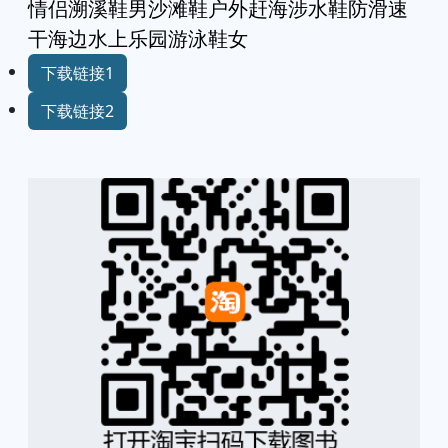
情侣溯溪鞋男沙滩鞋户外赶海涉水鞋防滑速
干海边水上乐园游泳鞋女
下载链接1
下载链接2