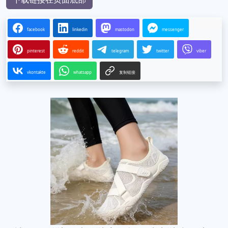
facebook
linkedin
mastodon
messenger
pinterest
reddit
telegram
twitter
viber
vkontakte
whatsapp
复制链接