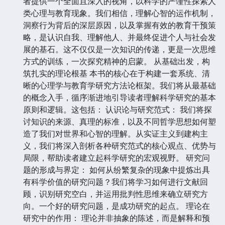
者提供一个全面且深入的视角，以科学的严谨性探索人
类心理与教育现象。我们相信，理解心智的运作机制，
洞察行为背后的深层原因，以及掌握有效的教育干预策
略，是认识自我、理解他人、并最终促进个人与社会发
展的基石。这不仅仅是一次知识的传递，更是一次思维
方式的训练，一次探究精神的启蒙。 从基础出发，构
筑扎实的理论根基 本书的核心在于构建一套系统、清
晰的心理学与教育学研究方法论框架。我们将从最基础
的概念入手，循序渐进地引导读者理解科学研究的基本
原则和逻辑。这包括： 认识论与研究范式： 我们将探
讨知识的来源、真理的标准，以及不同哲学思想如何塑
造了我们对世界和心智的理解。从实证主义到建构主
义，我们将深入剖析各种研究范式的核心观点、优势与
局限，帮助读者建立起科学研究的宏观视野。 研究问
题的形成与界定： 如何从纷繁复杂的现象中提炼出具
有科学价值的研究问题？我们将学习如何进行文献回
顾，识别研究空白，并运用批判性思维来确立研究方
向。一个好的研究问题，是成功研究的起点。 理论在
研究中的作用： 理论并非抽象的陈述，而是解释和预