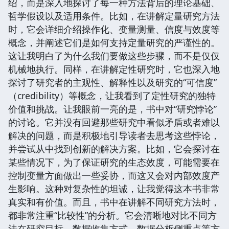
绍，而是深入地探讨了每一种方法背后的理论基础、
哲学假设以及适用条件。比如，在讲解定量研究方法
时，它会详细介绍操作化、变量测量、信度与效度等
概念，并阐述它们是如何支持定量研究的严谨性的。
这让我明白了为什么我们要做这些步骤，而不是仅仅
机械地执行。同样，在讲解定性研究时，它也深入地
探讨了研究者的主观性、解释性以及研究的“可信度”
（credibility）等概念，让我看到了定性研究的独特
价值和挑战。让我眼前一亮的是，书中对“研究悖论”
的讨论。它并没有回避那些研究中看似矛盾或者难以
解决的问题，而是积极地引导读者去思考这些悖论，
并尝试从中找到创新的解决方案。比如，它会探讨在
某些情况下，为了保证研究的生态效度，可能需要在
控制变量方面做出一些妥协，而这又会对内部效度产
生影响。这种对复杂性的坦诚，让我觉得这本书非常
真实和有价值。而且，书中在讲解不同研究方法时，
都非常注重“比较性”的分析。它会清晰地对比不同方
法在研究目标、数据收集方式、数据分析侧重点等方