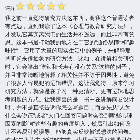
☆
☆
☆
☆
☆
评分
我之前一直觉得研究方法这东西，离我这个普通读者
有点远，直到我读了这本《心理与教育研究方法》，
才发现它其实离我们的生活并不遥远，而且非常有意
思。这本书最打动我的地方在于它的“通俗易懂”和“趣
味性”。它用了大量的现实生活中的例子，来解释那
些听起来很抽象的研究方法。比如，在讲解相关研究
时，它会举出“吃辣和长寿有没有关系”这样的例子，
并且非常清晰地解释了相关性并不等于因果性，避免
了很多人容易犯的逻辑错误。这让我觉得，原来学习
研究方法，就像是在学习一种更清晰、更有逻辑地思
考问题的方式。让我惊喜的是，书中在讲解问卷设计
时，并不是直接告诉你怎么写题目，而是先从“人为
什么会说谎”或者“人们在回答问题时会受到哪些心理
因素的影响”这些有趣的角度切入，然后引出如何设
计不容易引起误导、能够真实反映被试想法的问卷。
这种“先入为主”的讲解方式，让我一下子就被吸引住