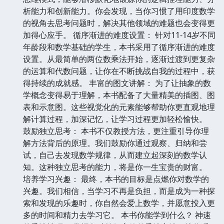
析能力和创新能力。你会发现，当你习惯了用印度数学
的视角去思考问题时，解决其他领域的难题也会变得更
加得心应手。 循序渐进的难度设置： 针对11-14岁不同
年龄段和数学基础的学生，本书采用了循序渐进的难度
设置。从最简单的两位数乘法开始，逐渐过渡到更复杂
的运算和代数问题，让你在不断挑战自我的过程中，获
得持续的成就感。 丰富的图文讲解： 为了让抽象的数
学概念变得易于理解，本书配备了大量精美的插图、图
表和示意图。这些视觉化的元素能够帮助你更直观地理
解计算过程，加深记忆，让学习过程更加轻松愉快。
鼓励独立思考： 本书不仅教授方法，更注重引导你理
解方法背后的原理。我们鼓励你通过观察、归纳和尝
试，自己去发现数学规律，从而建立起深刻的数学认
知。这种独立思考的能力，将是你一生宝贵的财富。
培养学习兴趣： 最终，本书的目标是点燃你对数学的
兴趣。我们相信，当学习不再是负担，而是成为一种探
索和发现的乐趣时，你自然会爱上数学，并愿意投入更
多的时间和精力去学习它。 本书你能学到什么？ 神速