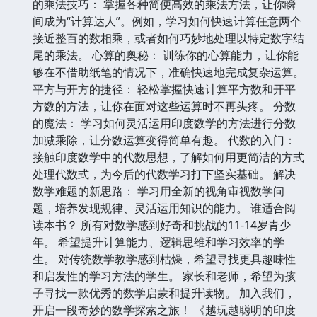
的乘法技巧： 掌握各种简便高效的乘法方法，让你瞬
间成为“计算达人”。例如，学习如何快速计算任意两个
接近整百的数相乘，或者如何巧妙地处理以特定数字结
尾的乘法。 心算的奥秘： 训练你的心算能力，让你能
够在不借助纸笔的情况下，准确快速地完成复杂运算。
平方与开方的捷径： 轻松掌握快速计算平方数和开平
方数的方法，让你在面对这些运算时不再头疼。 分数
的魔法： 学习如何灵活运用印度数学的方法进行分数
加减乘除，让分数运算变得简单有趣。 代数的入门：
接触印度数学中的代数思想，了解如何用更简洁的方式
处理代数式，为今后的代数学习打下坚实基础。 解决
数学难题的新思路： 学习用全新的视角审视数学问
题，培养发现规律、灵活运用知识的能力。 谁适合阅
读本书？ 所有对数学感到好奇和挑战的11-14岁青少
年。 希望提升计算能力、逻辑思维和学习效率的学
生。 对传统数学教学感到枯燥，希望寻找更具趣味性
和启发性的学习方法的学生。 家长和老师，希望为孩
子寻找一款优秀的数学启蒙和提升读物。 加入我们，
开启一段奇妙的数学探索之旅！ 《越玩越聪明的印度