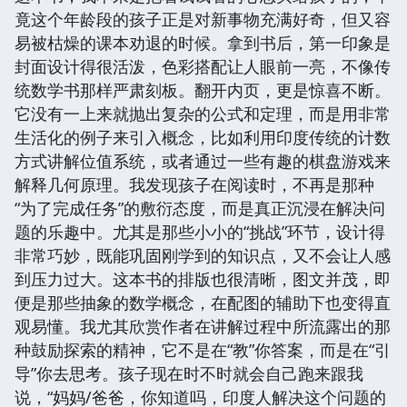
竟这个年龄段的孩子正是对新事物充满好奇，但又容
易被枯燥的课本劝退的时候。拿到书后，第一印象是
封面设计得很活泼，色彩搭配让人眼前一亮，不像传
统数学书那样严肃刻板。翻开内页，更是惊喜不断。
它没有一上来就抛出复杂的公式和定理，而是用非常
生活化的例子来引入概念，比如利用印度传统的计数
方式讲解位值系统，或者通过一些有趣的棋盘游戏来
解释几何原理。我发现孩子在阅读时，不再是那种
“为了完成任务”的敷衍态度，而是真正沉浸在解决问
题的乐趣中。尤其是那些小小的“挑战”环节，设计得
非常巧妙，既能巩固刚学到的知识点，又不会让人感
到压力过大。这本书的排版也很清晰，图文并茂，即
便是那些抽象的数学概念，在配图的辅助下也变得直
观易懂。我尤其欣赏作者在讲解过程中所流露出的那
种鼓励探索的精神，它不是在“教”你答案，而是在“引
导”你去思考。孩子现在时不时就会自己跑来跟我
说，“妈妈/爸爸，你知道吗，印度人解决这个问题的