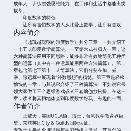
成年人：训练超强思维能力，在工作和生活中都能出类
拔萃。
印度数学的特色：
让所有害怕数学的人从此爱上数学，让所有喜欢
内容简介
《越玩越聪明的印度数学》共分三章，一共介绍了
一十五式印度数学简算法。一至第六式被归入一章，这
六种简算法应用不同思路，能够非常有效地简化五种类
型的运算（其中有一种运算能用两种方法简算）。第二
章包含第七至第十二式简算法，它们分别在加、减、
乘、除运算中展现着“补数思想”的精髓。第三章是轻松
愉快的一章，与其说它介绍了三种简算法，不如说它带
领大家做了三个思维游戏或者三套瑜伽放松操。在这一
章，读者将真切地体会到印度数学好玩、有趣的一面。
作者简介
王擎天，美国UCLA硕、博士，台湾数学教育界巨
擘，荣获英国City & Guilds国际认证。
专攻于人类的全脑思维与学习动机之激发，其首创的