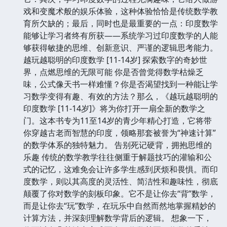
戏和变魔术般的娱乐体验，这种体验恰恰是传统数学教
育所欠缺的；最后，同时也是最重要的一点：印度数学
能够让学习者终有所获——系统学习过印度数学的人能
够获得敏捷的思维、创新意识、严谨的逻辑思考能力。
越玩越聪明的印度数学 [11-14岁] 探索数字的奇妙世
界，点燃思维的无限可能 你是否曾觉得数学枯燥乏
味，公式像天书一样难懂？你是否渴望找到一种能让学
习数学变得有趣、有效的方法？那么，《越玩越聪明的
印度数学 [11-14岁]》将为你打开一扇全新的数学之
门。这本书专为11至14岁的青少年精心打造，它将带
你穿越古老而智慧的印度，领略那套被誉为“神速计算”
的数学体系的独特魅力。 告别死记硬背，拥抱思维的
乐趣 传统的数学教学往往侧重于解题技巧的灌输和公
式的记忆，这难免会让许多学生感到厌烦和畏惧。而印
度数学，则以其高度的灵活性、简洁性和趣味性，彻底
颠覆了你对数学的刻板印象。它不是让你去“背”数学，
而是让你去“玩”数学，在玩乐中自然而然地掌握精妙的
计算方法，并深刻理解数学背后的逻辑。 想象一下，