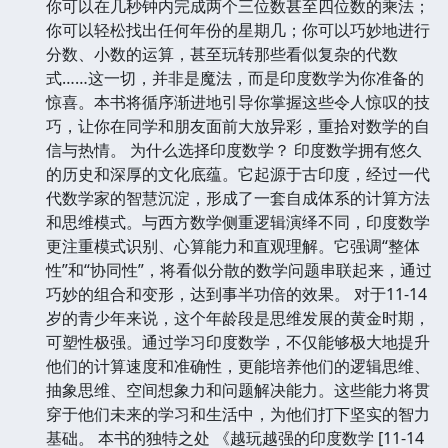
你可以在几秒钟内完成两个三位数甚至四位数的乘法；
你可以轻松找出任何年份的星期几；你可以巧妙地进行
分数、小数的运算，甚至玩转那些看似复杂的代数
式……这一切，并非是魔法，而是印度数学为你准备的
惊喜。本书将循序渐进地引导你掌握这些令人惊叹的技
巧，让你在同学和朋友面前大放异彩，重拾对数学的自
信与热情。 为什么选择印度数学？ 印度数学拥有悠久
的历史和深厚的文化底蕴。它起源于古印度，经过一代
代数学家的智慧沉淀，形成了一套自成体系的计算方法
和思维模式。与西方数学侧重逻辑演绎不同，印度数学
更注重模式识别、心算能力和直观理解。它强调“整体
性”和“协同性”，将看似分散的数学问题串联起来，通过
巧妙的组合和变形，达到事半功倍的效果。 对于11-14
岁的青少年来说，这个年龄段是思维发展的黄金时期，
可塑性极强。通过学习印度数学，不仅能够极大地提升
他们的计算速度和准确性，更能培养他们的逻辑思维、
抽象思维、空间想象力和问题解决能力。这些能力将贯
穿于他们未来的学习和生活中，为他们打下坚实的智力
基础。 本书的独特之处 《越玩越强的印度数学 [11-14