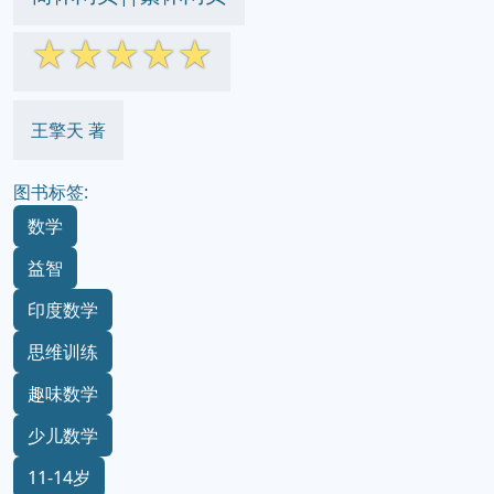
☆
☆
☆
☆
☆
王擎天 著
图书标签:
数学
益智
印度数学
思维训练
趣味数学
少儿数学
11-14岁