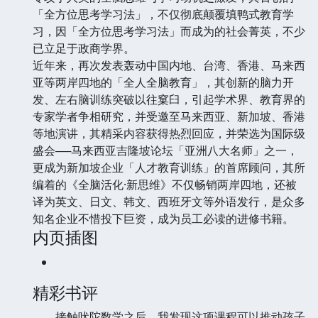
「全方位思考学习法」，不仅彻底颠覆填鸭式教育学
习，因「全方位思考学习法」而成为的社会菁英，不少
已立足于政商学界。
近年来，再次发表轰动中国内地、台湾、香港、马来西
亚等两岸四地的「全人全脑教育」，其创新的脑力开
发、左右脑训练突破以往窠臼，引起学术界、教育界的
专家学者争相研究，并受邀至马来西亚、新加坡、香港
等地演讲，其精采内容获得热烈回应，并荣选为国际级
盛会──马来西亚吉隆坡论坛「亚洲八大名师」之一，
更成为新加坡企业「人才教育训练」的首席顾问，其所
编着的《全脑活化·新思维》不仅畅销两岸四地，还被
译为英文、日文、韩文、西班牙文等外语发行，是众多
知名企业不惜投下巨资，成为员工必读的进修书籍。
内页插图
精彩书评
接触吠陀数学之后，我发现这项课程可以推动孩子