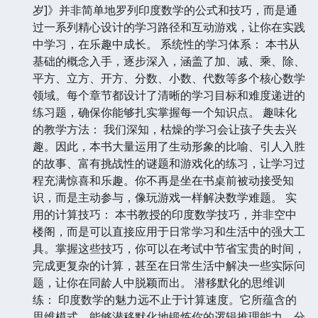
岁]》并非简单地罗列印度数学的公式和技巧，而是通
过一系列精心设计的学习路径和互动游戏，让你在实践
中学习，在乐趣中成长。 系统性的学习体系： 本书从
基础的概念入手，逐步深入，涵盖了加、减、乘、除、
平方、立方、开方、分数、小数、代数等多个核心数学
领域。每个章节都设计了清晰的学习目标和难度递进的
练习题，确保你能够扎实掌握每一个知识点。 趣味化
的教学方法： 我们深知，枯燥的学习会让孩子失去兴
趣。因此，本书大量运用了生动形象的比喻、引人入胜
的故事、富有挑战性的谜题和游戏化的练习，让学习过
程充满惊喜和乐趣。你不再是坐在书桌前被动接受知
识，而是主动参与，像玩游戏一样解决数学难题。 实
用的计算技巧： 本书教授的印度数学技巧，并非空中
楼阁，而是可以直接应用于日常学习和生活中的强大工
具。掌握这些技巧，你可以在考试中节省宝贵的时间，
完成更复杂的计算，甚至在日常生活中解决一些实际问
题，让你在同龄人中脱颖而出。 潜移默化的思维训
练： 印度数学的魅力远不止于计算速度。它所蕴含的
思维模式，能够潜移默化地锻炼你的逻辑推理能力、分