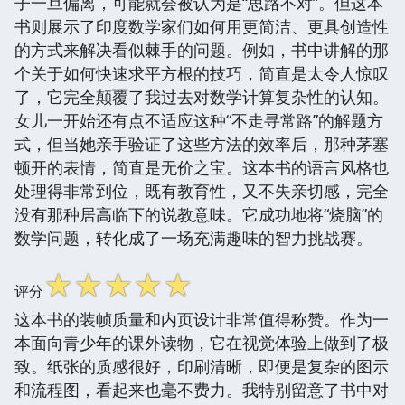
子一旦偏离，可能就会被认为是“思路不对”。但这本
书则展示了印度数学家们如何用更简洁、更具创造性
的方式来解决看似棘手的问题。例如，书中讲解的那
个关于如何快速求平方根的技巧，简直是太令人惊叹
了，它完全颠覆了我过去对数学计算复杂性的认知。
女儿一开始还有点不适应这种“不走寻常路”的解题方
式，但当她亲手验证了这些方法的效率后，那种茅塞
顿开的表情，简直是无价之宝。这本书的语言风格也
处理得非常到位，既有教育性，又不失亲切感，完全
没有那种居高临下的说教意味。它成功地将“烧脑”的
数学问题，转化成了一场充满趣味的智力挑战赛。
☆
☆
☆
☆
☆
评分
这本书的装帧质量和内页设计非常值得称赞。作为一
本面向青少年的课外读物，它在视觉体验上做到了极
致。纸张的质感很好，印刷清晰，即便是复杂的图示
和流程图，看起来也毫不费力。我特别留意了书中对