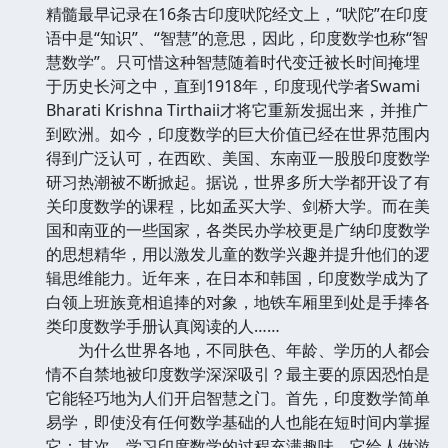
精髓最早记录在16条古印度吠陀经文上，“吠陀”在印度
语中是“知识”、“智慧”的意思，因此，印度数学也称“智
慧数学”。只可惜这种智慧随着时代变迁被长时间掩埋
于历史长河之中，直到1918年，印度现代学者Swami
Bharati Krishna Tirthaii才将它重新发掘出来，并推广
到欧洲。如今，印度数学的巨大价值已经在世界范围内
得到广泛认可，在西欧、美国、东南亚一股股印度数学
研习热潮被不断掀起。据说，世界多所大学都开设了有
关印度数学的课程，比如孟买大学、剑桥大学。而在美
国和南亚的一些国家，各类民办学校更是广纳印度数学
的思想精华，用以激发儿童的数学兴趣并提升他们的逻
辑思维能力。近年来，在日本和韩国，印度数学成为了
白领上班族竟相追捧的对象，地铁车厢里到处是手捧各
类印度数学手册认真阅读的人……
为什么世界各地，不同肤色、年龄、学历的人都会
情不自禁地被印度数学深深吸引？最主要的原因恐怕是
它能轻巧地为人们开启智慧之门。首先，印度数学简单
易学，即使没有任何数学基础的人也能在短时间内掌握
它：其次，学习印度数学的过程充满趣味，它给人做游