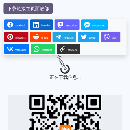
下载链接在页面底部
facebook
linkedin
mastodon
messenger
pinterest
reddit
telegram
twitter
viber
vkontakte
whatsapp
复制链接
Loading...
正在下载信息...