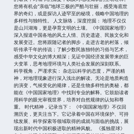
您将有机会“亲临”地球三极的严酷与壮丽，感受海底世
界的奇幻，或是探访人迹罕至的秘境，领略中国地理的
多样性与独特性。 人文脉络，深度挖掘： 地理不仅仅
是山川湖海，更是孕育文明的土壤。《中国国家地理》
深入报道中国各地的风土人情、历史遗迹、民族文化和
发展变迁。您将跟随记者的脚步，走进古老的村落，倾
听传承千年的传说；了解少数民族独特的习俗与艺术，
感受中华文化的博大精深；见证中国经济发展带来的巨
大变革，思考地理环境与人类社会发展的深刻联系。
科学视角，严谨求实： 杂志以科学的态度，严谨的精
神，对地理现象进行深入浅出的解读。无论是地质构造
的演变，气候变化的规律，还是生物多样性的奥秘，都
能在《中国国家地理》中找到专业的解释。它鼓励读者
用科学的眼光审视世界，培养对自然规律的认知和尊
重。 时代精神，记录当下： 《中国国家地理》不仅回
溯历史，更关注当下。它记录着中国在环境保护、可持
续发展、科学探索等领域取得的成就与面临的挑战，展
现出新时代中国积极进取的精神风貌。 《孤独星球》