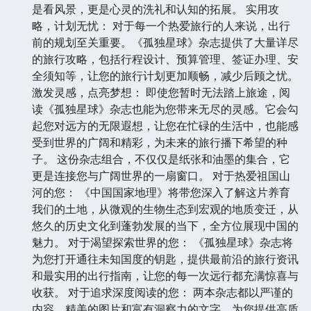
是看风景，更是心灵的洗礼和认知的拓展。 实用攻
略，计划无忧： 对于每一个热爱旅行的人来说，出行
前的规划至关重要。《孤独星球》杂志提供了大量详尽
的旅行攻略，包括行程设计、预算管理、签证办理、安
全须知等，让您的旅行计划更加顺畅，减少后顾之忧。
激发灵感，点亮梦想： 即使您暂时无法踏上旅途，阅
读《孤独星球》杂志也能为您带来无尽的灵感。它会勾
起您对远方的无限遐想，让您在忙碌的生活中，也能感
受到世界的广阔和精彩，为未来的旅行播下希望的种
子。 这份杂志组合，不仅仅是纸张和油墨的集合，它
更是连接您与广阔世界的一扇窗口。 对于热爱祖国山
河的您： 《中国国家地理》将带您深入了解这片养育
我们的土地，从微观的生物生态到宏观的地质变迁，从
悠久的历史文化到蓬勃发展的当下，全方位展现中国的
魅力。 对于渴望探索世界的您： 《孤独星球》杂志将
为您打开通往未知国度的钥匙，提供最前沿的旅行资讯
和最实用的出行指南，让您的每一次远行都充满惊喜与
收获。 对于追求深度阅读的您： 两本杂志都以严谨的
内容、精美的图片和富有洞察力的文字，为您提供高质