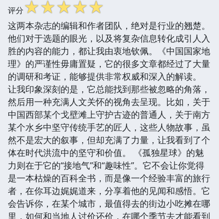
☆
☆
☆
☆
☆
评分
这两本杂志的编辑和作者团队，绝对是行业的翘楚。
他们对于选题的眼光，以及将复杂信息转化成引人入
胜的内容的能力，都让我由衷地钦佩。《中国国家地
理》的严谨性毋庸置疑，它的很多文章都经过了大量
的调研和考证，能够提供非常权威和深入的解读。
让我印象深刻的是，它总能找到那些被忽略的角落，
然后用一种充满人文关怀的视角去呈现。比如，关于
中国西部某个戈壁滩上守护古迹的普通人，关于南方
某个水乡中坚守传统手艺的匠人，这些人物故事，虽
然不是宏大的叙事，但却充满了力量，让我看到了个
体在时代洪流中的坚守和价值。 《孤独星球》的魅
力则在于它的“接地气”和“趣味性”。它不会让你觉得
是一本枯燥的百科全书，而是像一个经验丰富的旅行
者，在你耳边娓娓道来，分享着他的见闻和感悟。它
会告诉你，在某个城市，最值得去的街边小吃摊在哪
里，如何和当地人讨价还价，在哪个季节去才能看到