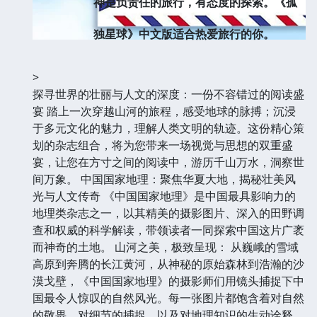
神是负责任的旅行，有态度的探索。《孤
独星球》中文版适合热爱旅行的你。
>
探寻世界的壮丽与人文的深度：一份不容错过的阅读盛
宴 踏上一次穿越山河的旅程，感受地球的脉搏；沉浸
于多元文化的魅力，理解人类文明的轨迹。这份精心策
划的杂志组合，将为您带来一场视觉与思想的双重盛
宴，让您在方寸之间的阅读中，游历千山万水，洞察世
间万象。 中国国家地理：聚焦华夏大地，揭秘壮美风
光与人文传奇 《中国国家地理》是中国最具影响力的
地理类杂志之一，以其精美的摄影图片、深入的田野调
查和权威的科学解读，带领读者一同探索中国这片广袤
而神奇的土地。 山河之美，极致呈现： 从巍峨的雪域
高原到奔腾的长江黄河，从神秘的原始森林到浩瀚的沙
漠戈壁，《中国国家地理》的摄影师们用镜头捕捉下中
国最令人惊叹的自然风光。每一张图片都饱含着对自然
的敬畏，对细节的捕捉，以及对地理知识的生动诠释。