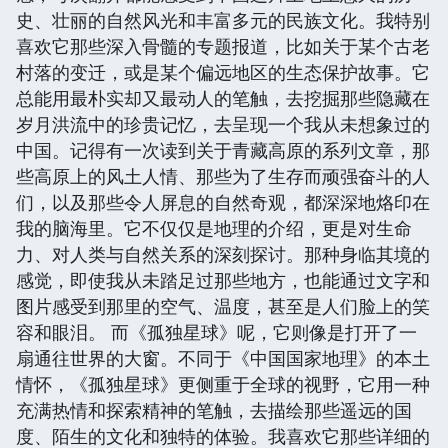
史、壮丽的自然风光和丰富多元的民族文化。我特别
喜欢它那些深入骨髓的专题报道，比如关于某个古老
村落的变迁，或是某个偏远地区的生态保护故事。它
总能用最朴实却又最动人的笔触，去挖掘那些隐藏在
岁月洪流中的珍贵记忆，去呈现一个我从未想象过的
中国。记得有一次读到关于青藏高原的系列文章，那
些高原上的风土人情、那些为了生存而顽强奋斗的人
们，以及那些令人屏息的自然奇观，都深深地烙印在
我的脑海里。它不仅仅是地理的介绍，更是对生命
力、对人类与自然关系的深刻探讨。那种身临其境的
感觉，即使我从未踏足过那些地方，也能通过文字和
图片感受到那里的空气、温度，甚至是人们脸上的笑
容和眼泪。 而《孤独星球》呢，它则像是打开了一
扇通往世界的大窗。不同于《中国国家地理》的本土
情怀，《孤独星球》更侧重于全球的视野，它用一种
充满热情和探索精神的笔触，去描绘那些遥远的国
度、陌生的文化和独特的体验。我喜欢它那些详细的