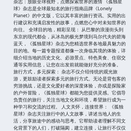
杂志：放眼全球视野，点燃探索世界的激情 《孤独星
球》杂志是全球最知名的旅行指南品牌《Lonely
Planet》的中文版，它以其丰富的旅行资讯、实用的出
行建议和充满启发性的故事，点燃您心中对未知世界的
向往。 全球目的地，精彩呈现： 从巴黎的浪漫街头到
东京的现代都会，从冰岛的极光梦境到马尔代夫的碧海
蓝天，《孤独星球》杂志为您精选世界各地最具魅力的
目的地。每一篇专题报道都像一次身临其境的体验，详
细介绍当地的历史文化、必游景点、特色美食、住宿交
通等实用信息，让您在出发前就能做好充分的准备。
旅行方式，多元探索： 杂志不仅介绍传统的观光旅
游，更鼓励读者探索多元的旅行方式。无论是背包客的
穷游挑战，还是文化爱好者的深度体验，亦或是探险家
的户外冒险，《孤独星球》都能为您提供灵感。它倡导
负责任的旅行，关注当地文化和环境，希望旅行成为一
种学习和交流的过程。 人文关怀，连接世界： 《孤独
星球》杂志关注旅行中的人文故事，讲述当地人的生
活，分享旅途中的感动与思考。它帮助读者理解不同文
化背景下的人们，打破隔阂，建立连接，让旅行不仅仅