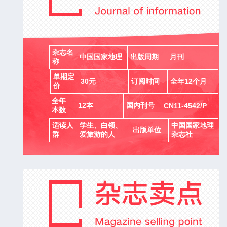
杂志名
中国国家地理
出版周期
月刊
称
单期定
30元
订阅时间
全年12个月
价
全年
12本
国内刊号
CN11-4542/P
本数
适读人
学生、白领、
中国国家地理
出版单位
群
爱旅游的人
杂志社