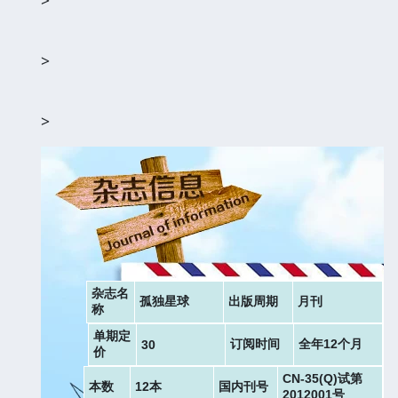
>
>
杂志名
孤独星球
出版周期
月刊
称
单期定
订阅时间
全年12个月
30
价
CN-35(Q)试第
本数
12本
国内刊号
2012001号