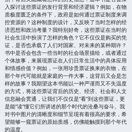
入探讨这些票证的发行背景和经济逻辑？例如，在物
质极度匮乏的条件下，政府是如何通过票证制度来调
控资源的？这种制度的设计，又反映了当时怎样的经
济思想和政治考量？我特别好奇，这些票证在当时的
社会生活中扮演了怎样的角色？它不仅仅是购买的凭
证，是否也承载了人们对国家、对未来的某种期许？
书中是否会包含一些当时的社会场景描绘，或者通过
个体故事，来展现票证在人们日常生活中的具体应用
和情感价值？例如，一张用珍贵票证换来的衣物，在
那个年代可能就是家庭的一件大事，这背后又会是怎
样的故事？我期望这本书能以一种严谨而又不失温度
的方式，将这些票证背后的历史、经济、社会和人文
信息融会贯通，让我们不仅仅是“看”到这些票证，更
是能“读”懂它们所讲述的那个时代的沧桑与奋斗。我
对书中图片的清晰度和细节呈现有着很高的要求，希
望能够一窥票证的原始质感，仿佛能触摸到那个年代
的温度。