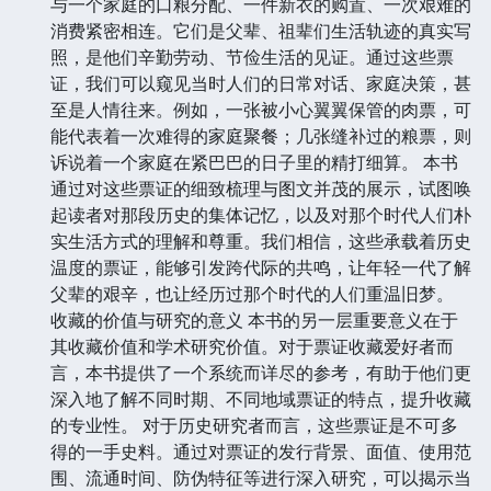
与一个家庭的口粮分配、一件新衣的购置、一次艰难的
消费紧密相连。它们是父辈、祖辈们生活轨迹的真实写
照，是他们辛勤劳动、节俭生活的见证。通过这些票
证，我们可以窥见当时人们的日常对话、家庭决策，甚
至是人情往来。例如，一张被小心翼翼保管的肉票，可
能代表着一次难得的家庭聚餐；几张缝补过的粮票，则
诉说着一个家庭在紧巴巴的日子里的精打细算。 本书
通过对这些票证的细致梳理与图文并茂的展示，试图唤
起读者对那段历史的集体记忆，以及对那个时代人们朴
实生活方式的理解和尊重。我们相信，这些承载着历史
温度的票证，能够引发跨代际的共鸣，让年轻一代了解
父辈的艰辛，也让经历过那个时代的人们重温旧梦。
收藏的价值与研究的意义 本书的另一层重要意义在于
其收藏价值和学术研究价值。对于票证收藏爱好者而
言，本书提供了一个系统而详尽的参考，有助于他们更
深入地了解不同时期、不同地域票证的特点，提升收藏
的专业性。 对于历史研究者而言，这些票证是不可多
得的一手史料。通过对票证的发行背景、面值、使用范
围、流通时间、防伪特征等进行深入研究，可以揭示当