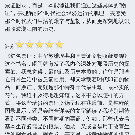
票证图录，而是一本能够让我们通过这些具体的“物
证”，去理解那个时代社会经济运行的肌理，去感受
那个时代人们生活的艰辛与坚韧，从而更深刻地认识
那段波澜壮阔的历史。
☆
☆
☆
☆
☆
评分
《红色票证：中华苏维埃共和国票证文物收藏集锦》
这个书名，瞬间就激发了我内心深处对那段历史的探
索欲。我总觉得，最能触及历史本质的，往往是那些
在日常生活中被反复使用、却又承载着时代印记的物
品，而票证，无疑是那个特殊年代最生动、最朴实的
符号。我迫不及待地想知道，这本书会以怎样的方
式，将这些珍贵的票证文物呈现在我眼前。是纯粹的
图录展示，还是会结合详实的文字解读？我特别期待
看到不同种类、不同时期的票证，例如，那些代表着
基本生存必需品的粮票、油票，又或者是用于改善生
活的副食品票、副食券，甚至是一些稀缺物资的供应