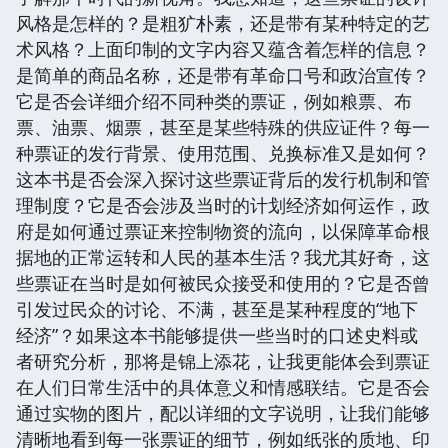
风格是怎样的？是粗犷朴素，还是带有某种特定的艺
术风格？上面印制的文字内容又蕴含着怎样的信息？
是简单的商品名称，还是带有革命口号和政治宣传？
它是否会详细介绍不同种类的票证，例如粮票、布
票、油票、烟票，甚至是某些特殊的供应证件？每一
种票证的发行背景、使用范围、兑换标准又是如何？
这本书是否会深入探讨这些票证背后的发行机制和管
理制度？它是否会涉及当时的计划经济如何运作，政
府是如何通过票证来控制物资的流向，以保障革命根
据地的正常运转和人民的基本生活？我尤其好奇，这
些票证在当时是如何被民众接受和使用的？它是否曾
引发过民众的讨论、不满，甚至是某种程度的“地下
经济”？如果这本书能够提供一些当时的口述史料或
者研究分析，那将是锦上添花，让我更能体会到票证
在人们日常生活中的具体意义和情感联结。它是否会
通过实物的图片，配以详细的文字说明，让我们能够
清晰地看到每一张票证的细节，例如纸张的质地、印