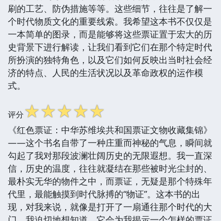
刷的工艺、防伪措施等等。这些细节，往往是了解一
个时代物质文化的重要线索。我希望这本书不仅仅是
一本简单的图录，而是能够将这些票证置于宏大的历
史背景下进行解读，让我们看到它们在那个特定时代
所扮演的独特角色，以及它们如何反映出当时社会经
济的特点、人民的生活状况以及革命政权的运作模
式。
☆
☆
☆
☆
☆
评分
《红色票证：中华苏维埃共和国票证文物收藏集锦》
——这个书名自带了一种庄重而神秘的气息，瞬间就
勾起了我对那段波澜壮阔历史的无限遐想。我一直深
信，历史的温度，往往就凝结在那些被时光尘封的、
最朴实无华的物件之中，而票证，无疑是那个特殊年
代里，最能触摸到时代脉搏的“物证”。这本书的出
现，对我来说，就像是打开了一扇通往那个时代的大
门，我迫切地想知道，它会为我揭示一个怎样的票证