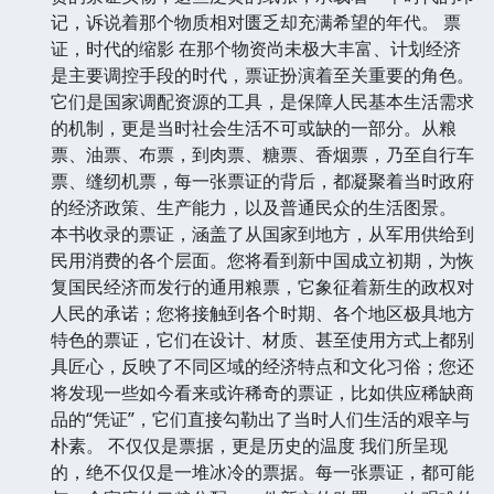
记，诉说着那个物质相对匮乏却充满希望的年代。 票
证，时代的缩影 在那个物资尚未极大丰富、计划经济
是主要调控手段的时代，票证扮演着至关重要的角色。
它们是国家调配资源的工具，是保障人民基本生活需求
的机制，更是当时社会生活不可或缺的一部分。从粮
票、油票、布票，到肉票、糖票、香烟票，乃至自行车
票、缝纫机票，每一张票证的背后，都凝聚着当时政府
的经济政策、生产能力，以及普通民众的生活图景。
本书收录的票证，涵盖了从国家到地方，从军用供给到
民用消费的各个层面。您将看到新中国成立初期，为恢
复国民经济而发行的通用粮票，它象征着新生的政权对
人民的承诺；您将接触到各个时期、各个地区极具地方
特色的票证，它们在设计、材质、甚至使用方式上都别
具匠心，反映了不同区域的经济特点和文化习俗；您还
将发现一些如今看来或许稀奇的票证，比如供应稀缺商
品的“凭证”，它们直接勾勒出了当时人们生活的艰辛与
朴素。 不仅仅是票据，更是历史的温度 我们所呈现
的，绝不仅仅是一堆冰冷的票据。每一张票证，都可能