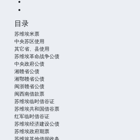
目录
苏维埃米票
中央苏区使用
其它省、县使用
苏维埃革命战争公债
中央政府公债
湘赣省公债
湘鄂赣省公债
闽浙赣省公债
闽西南借款票
苏维埃临时借谷证
苏维埃共和国借谷票
红军临时借谷证
苏维埃经济建设公债
苏维埃政府期票
苏维埃其他借据收条