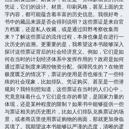
凭证，它们的设计、材质、印刷风格，甚至上面的文
字内容，都可能蕴含着丰富的历史信息。我很好奇，
书中的藏品来源是否会得到说明？这些票证是来自官
方档案，还是私人收藏，或是通过田野考察收集而
来？了解这些票证的流传过程，本身也像是在进行一
次历史的追溯。更重要的是，我希望这本书能够深入
探讨这些票证背后的社会经济意义。例如，它们是如
何在当时的计划经济体系中发挥作用的？政府是如何
通过票证制度来调控物资分配、保障民生的？在物资
极度匮乏的情况下，票证的使用是否也催生了一些特
殊的社会现象，比如排队、凭证购买、甚至是一些潜
规则？我特别想知道，这些票证在当时的人们心中，
究竟意味着什么？它们是生存的希望，是国家力量的
体现，还是某种程度的限制？如果书中能够提供一些
与票证相关的历史图片，比如人们排队兑换票证的场
景，或者商店里使用票证购物的画面，那就更加身临
其境了。我期望这本书能够以严谨的态度，清晰的逻