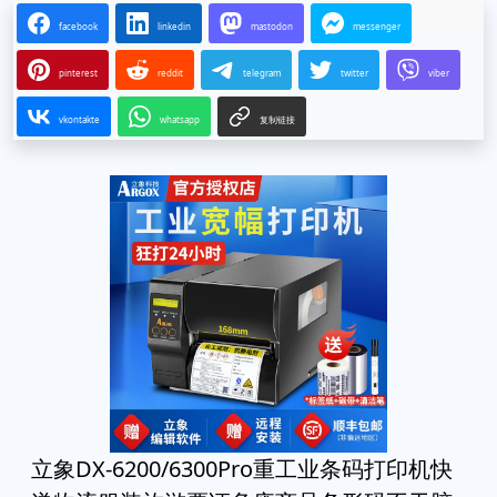
facebook
linkedin
mastodon
messenger
pinterest
reddit
telegram
twitter
viber
vkontakte
whatsapp
复制链接
立象DX-6200/6300Pro重工业条码打印机快