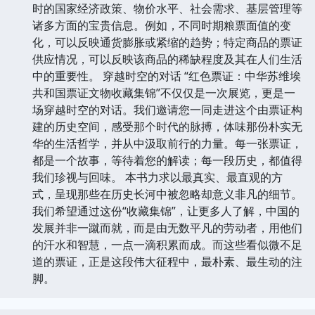
时的国家经济政策、物价水平、社会需求、基层管理等
诸多方面的宝贵信息。例如，不同时期粮票面值的变
化，可以反映通货膨胀或紧缩的趋势；特定商品的票证
供应情况，可以反映该商品的稀缺程度及其在人们生活
中的重要性。 穿越时空的对话 “红色票证：中华苏维埃
共和国票证文物收藏集锦”不仅仅是一次展览，更是一
场穿越时空的对话。我们邀请您一同走进这个由票证构
建的历史空间，感受那个时代的脉搏，体味那份朴实无
华的生活哲学，并从中汲取前行的力量。每一张票证，
都是一个故事，等待着您的解读；每一段历史，都值得
我们珍视与回味。 本书力求以最真实、最直观的方
式，呈现那些在历史长河中被忽略却意义非凡的细节。
我们希望通过这份“收藏集锦”，让更多人了解，中国的
发展并非一蹴而就，而是由无数平凡的劳动者，用他们
的汗水和智慧，一点一滴积累而成。而这些看似微不足
道的票证，正是这段伟大征程中，最朴素、最生动的注
脚。