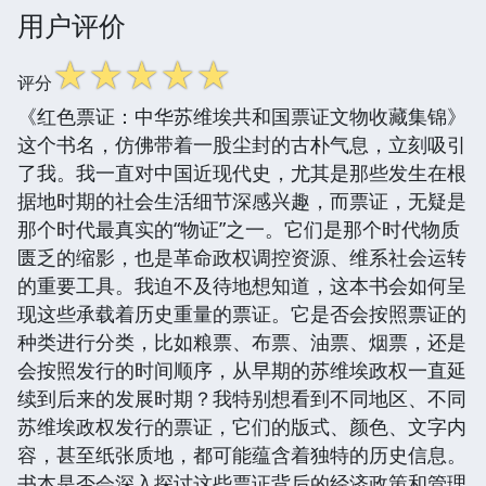
用户评价
☆
☆
☆
☆
☆
评分
《红色票证：中华苏维埃共和国票证文物收藏集锦》
这个书名，仿佛带着一股尘封的古朴气息，立刻吸引
了我。我一直对中国近现代史，尤其是那些发生在根
据地时期的社会生活细节深感兴趣，而票证，无疑是
那个时代最真实的“物证”之一。它们是那个时代物质
匮乏的缩影，也是革命政权调控资源、维系社会运转
的重要工具。我迫不及待地想知道，这本书会如何呈
现这些承载着历史重量的票证。它是否会按照票证的
种类进行分类，比如粮票、布票、油票、烟票，还是
会按照发行的时间顺序，从早期的苏维埃政权一直延
续到后来的发展时期？我特别想看到不同地区、不同
苏维埃政权发行的票证，它们的版式、颜色、文字内
容，甚至纸张质地，都可能蕴含着独特的历史信息。
书本是否会深入探讨这些票证背后的经济政策和管理