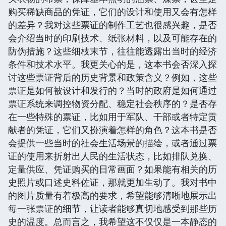
购买稀缺商品的凭证，它们的设计和使用又会有怎样
的差异？我对这些票证的制作工艺也很感兴趣，是否
会介绍当时的印刷技术、纸张材料，以及可能存在的
防伪措施？这些细枝末节，往往能透露出当时的经济
条件和技术水平。我更关心的是，这本书会否深入探
讨这些票证背后的历史背景和政策含义？例如，这些
票证是如何被设计和发行的？当时的政府是如何通过
票证系统来调控物资分配、稳定社会秩序的？是否存
在一些特殊的票证，比如用于军队、干部或者特定贡
献者的凭证，它们又扮演着怎样的角色？这本书是否
会提供一些当时的社会生活场景的描绘，或者通过票
证的使用来折射出人民的生活状态，比如排队兑换、
定量供应、凭证购买的日常画面？如果能有相关的历
史照片或口述史料佐证，那就更加生动了。我对书中
的图片质量有着极高的要求，希望能够清晰地展示出
每一张票证的细节，让读者能够真切地感受到那些历
史的温度。总而言之，我希望这不仅仅是一本静态的