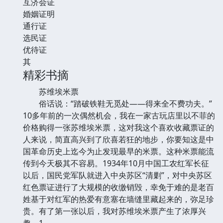
互济会证
婚姻证明
通行证
选民证
优待证
其
精彩书摘
苏维埃米票
俗话说：“踏破铁鞋无觅处——得来全不费功夫。”
10多年前的一次偶然机会，我在一家古玩店里以不菲的
价格购得一张苏维埃米票，这对我这个喜欢收藏票证的
人来说，简直高兴到了欣喜若狂的地步，你要知这是中
国革命历史上迄今为止发现最早的米票。这种米票能流
传到今天极其不容易。1934年10月中国工农红军长征
以后，国民党军队就进入中央苏区“清剿”，对中央苏区
红色票证进行了大规模的收缴销毁，幸免于难的是老百
姓基于对红军的热爱有意塞在墙缝里藏起来的，弥足珍
贵。有了第一张以后，我对苏维埃米票产生了浓厚兴
趣，1