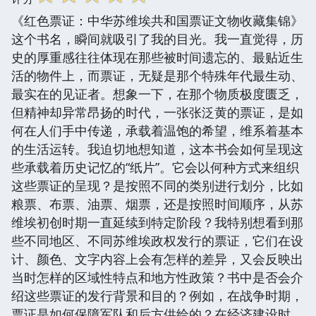
《红色票证：中华苏维埃共和国票证文物收藏集锦》
这个书名，瞬间就吸引了我的目光。我一直觉得，历
史的厚重感往往体现在那些被时间遗忘的、最贴近生
活的物件上，而票证，无疑是那个特殊年代最生动、
最实在的见证者。想象一下，在那个物质极度匮乏，
但精神却异常昂扬的时代，一张张泛黄的票证，是如
何在人们手中传递，承载着温饱的希望，维系着基本
的生活运转。我迫切地想知道，这本书会如何呈现这
些承载着历史记忆的“纸片”。它会以何种方式来组织
这些票证的呈现？是按照不同的类别进行划分，比如
粮票、布票、油票、烟票，还是按照时间顺序，从苏
维埃初创时期一直延续到特定阶段？我特别想看到那
些不同地区、不同苏维埃政权发行的票证，它们在设
计、颜色、文字内容上会有怎样的差异，又会反映出
当时怎样的区域性特点和地方性政策？书中是否会介
绍这些票证的发行背景和目的？例如，在战争时期，
票证是如何保障军队和后方供给的？在经济建设时