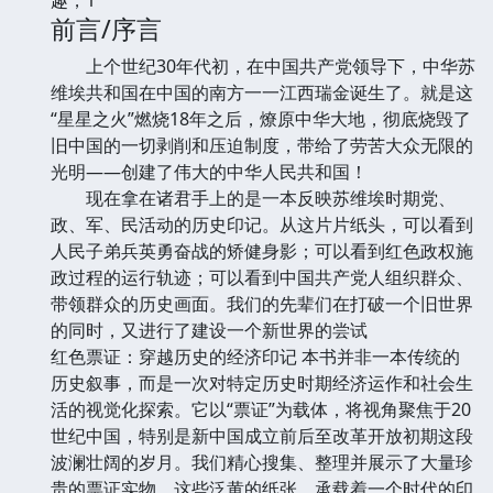
前言/序言
上个世纪30年代初，在中国共产党领导下，中华苏
维埃共和国在中国的南方一一江西瑞金诞生了。就是这
“星星之火”燃烧18年之后，燎原中华大地，彻底烧毁了
旧中国的一切剥削和压迫制度，带给了劳苦大众无限的
光明——创建了伟大的中华人民共和国！
现在拿在诸君手上的是一本反映苏维埃时期党、
政、军、民活动的历史印记。从这片片纸头，可以看到
人民子弟兵英勇奋战的矫健身影；可以看到红色政权施
政过程的运行轨迹；可以看到中国共产党人组织群众、
带领群众的历史画面。我们的先辈们在打破一个旧世界
的同时，又进行了建设一个新世界的尝试
红色票证：穿越历史的经济印记 本书并非一本传统的
历史叙事，而是一次对特定历史时期经济运作和社会生
活的视觉化探索。它以“票证”为载体，将视角聚焦于20
世纪中国，特别是新中国成立前后至改革开放初期这段
波澜壮阔的岁月。我们精心搜集、整理并展示了大量珍
贵的票证实物，这些泛黄的纸张，承载着一个时代的印