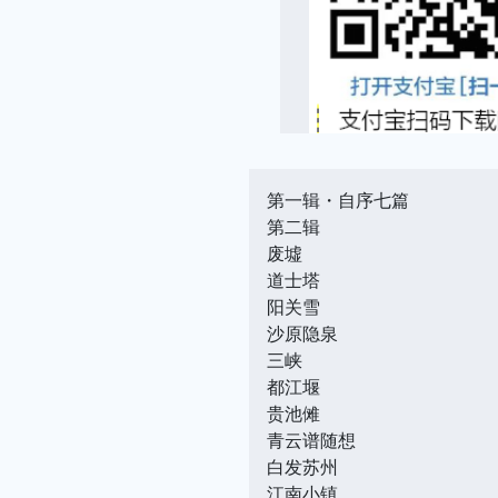
第一辑・自序七篇
第二辑
废墟
道士塔
阳关雪
沙原隐泉
三峡
都江堰
贵池傩
青云谱随想
白发苏州
江南小镇