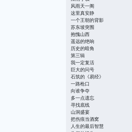
风雨天一阁
这里真安静
一个王朝的背影
苏东坡突围
抱愧山西
遥远的绝响
历史的暗角
第三辑
我一定复活
巨大的问号
石筑的《易经》
一路枪口
向谁争夺
多一点遗忘
寻找底线
山洞盛宴
把伤痕当酒窝
人生的最后智慧