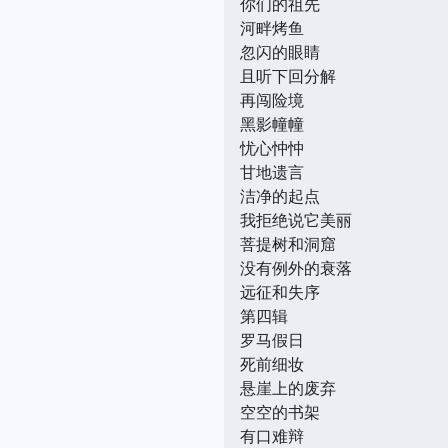
你们的祖先
河畔烤鱼
忽闪的眼睛
且听下回分解
再闯险境
黑影幢幢
忧心忡忡
甘地遗言
洁净的起点
我拒绝说它美丽
菩提树和洞窟
没有例外的衰落
远征和失序
第四辑
罗马假日
死前细妆
悬崖上的废弃
空空的书架
有口难辩