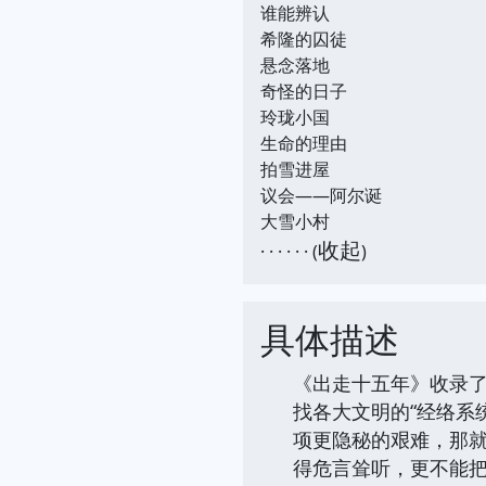
谁能辨认
希隆的囚徒
悬念落地
奇怪的日子
玲珑小国
生命的理由
拍雪进屋
议会――阿尔诞
大雪小村
收起
· · · · · · (
)
具体描述
《出走十五年》收录
找各大文明的“经络系
项更隐秘的艰难，那
得危言耸听，更不能