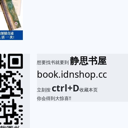
静思书屋
想要找书就要到
book.idnshop.cc
ctrl+D
立刻按
收藏本页
你会得到大惊喜!!