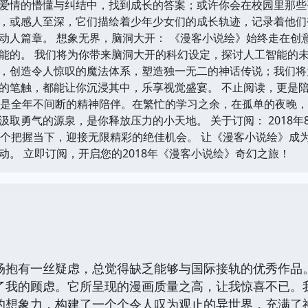
爱情的懵懂与纠结中，找到成长的答案；或许你会在校园里那些
，或感人至深，它们描绘着少年少女们的成长轨迹，记录着他们
动人篇章。 想象无界，脑洞大开： 《漫客小说绘》始终走在创
能的。 我们将为你带来脑洞大开的科幻设定，探讨人工智能的
，创造令人惊叹的魔法体系，塑造独一无二的神话传说；我们将
的笔触，都能让你沉浸其中，乐享视觉盛宴。 不止阅读，更是陪伴
更是全年不间断的精神陪伴。在繁忙的学习之余，在孤单的夜晚
汲取勇气的源泉，是你释放压力的小天地。 关于订阅： 2018
一个把握当下，迎接无限精彩的绝佳机会。 让《漫客小说绘》成为
动。 立即订阅，开启您的2018年《漫客小说绘》奇幻之旅！
抱有一丝疑虑，总觉得缺乏能够与国际接轨的优秀作品。
了我的顾虑。它所呈现的漫画质量之高，让我惊喜不已。
的想象力，构建了一个个令人叹为观止的异世界，充满了