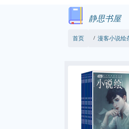
静思书屋
首页
漫客小说绘杂