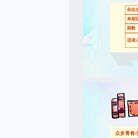
杂志
单期
期数
适读
众多青春小