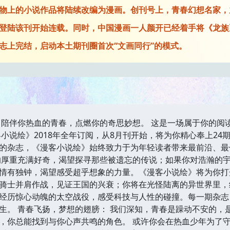
物上的小说作品将陆续改编为漫画。创刊号上，青春幻想名家，
登陆该刊开始连载。同时，中国漫画一人颜开已经着手将《龙族
志上完结，启动本土期刊圈首次“文画同行”的模式。
绘》陪伴你热血的青春，点燃你的奇思妙想。 这是一场属于你的
客小说绘》2018年全年订阅，从8月刊开始，将为你精心奉上2
的杂志，《漫客小说绘》始终致力于为年轻读者带来最前沿、最
的厚重充满好奇，渴望探寻那些被遗忘的传说；如果你对浩瀚的
情有独钟，渴望感受超乎想象的力量。《漫客小说绘》将为你打
骑士并肩作战，见证王国的兴衰；你将在光怪陆离的异世界里，
经历惊心动魄的太空战役，感受科技与人性的碰撞。每一期杂志
生。 青春飞扬，梦想的翅膀： 我们深知，青春是躁动不安的，
，你总能找到与你心声共鸣的角色。 或许你会在热血少年为了