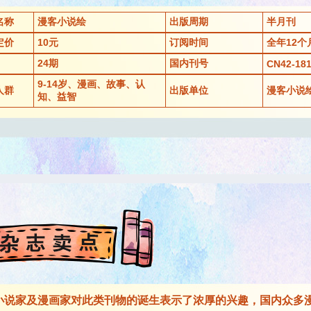
名称
漫客小说绘
出版周期
半月刊
定价
10元
订阅时间
全年12个
24期
国内刊号
CN42-181
9-14岁、漫画、故事、认
人群
出版单位
漫客小说
知、益智
说家及漫画家对此类刊物的诞生表示了浓厚的兴趣，国内众多