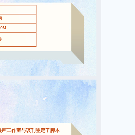
月
0/J
绘
漫画工作室与该刊签定了脚本