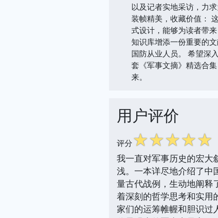
以及记者实地采访，力求
装帧精美，收藏价值： 
式设计，能够为读者带来
知识库增添一份重要的文
国防从业人员。 希望深
套《军事文摘》精选合集
来。
用户评价
☆
☆
☆
☆
☆
评分
我一直对军事历史的宏大
浅。一本详尽地介绍了中
量古代战例，生动地阐释了
着深刻的哲学思考和实用
家们的运筹帷幄和胆识过