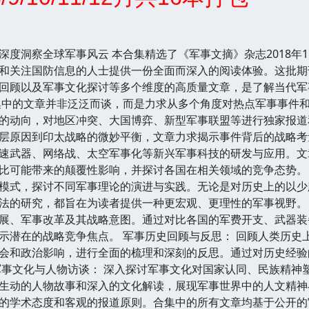
度洞察全球军事风云 本合集精选了《军事文摘》杂志2018年1月至
和关注国防信息的人士提供一份全面而深入的阅读体验。这批期
回顾以及军事文化探讨等多个维度的高质量文章，是了解当代军
集中的文章并非泛泛而谈，而是力求从多个角度对热点军事事件和
的动向，对地区冲突、大国博弈、新型军事联盟等进行独家报道
层原因到印太战略的微妙平衡，文章力求揭示事件背后的战略考量
速武器、网络战、太空军事化等新兴军事科技的研发与应用。文
比可能带来的颠覆性影响，并探讨各国在相关领域的竞争态势。 
模式，探讨不同军事理论的演进与实践。无论是对历史上的以少
法的研究，都旨在为读者提供一种更宏观、更理性的军事视野。 
展、军事改革及其战略意图。通过对比各国的军费开支、武器装
示潜在的战略竞争焦点。 军事历史回顾与反思： 回顾人类历史
会和政治影响，进行全面的梳理和深刻的反思。通过对历史经验
军事文化与人物访谈： 深入探讨军事文化对国家认同、民族精神
生动的人物故事和深入的文化解读，展现军事世界中的人文精神与
的学术态度和客观的报道原则。合集中的所有文章均基于公开的