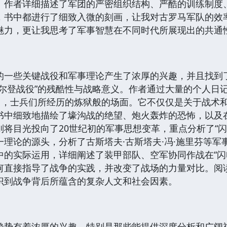
。作者详细描述了军团的严密组织结构、严酷的训练制度
，书中都进行了细致入微的刻画，让我对古罗马军队的效
魅力，更让我思考了军事智慧在不同时代所展现出的共通
的一些关键战役和军事理论产生了浓厚的兴趣，并且找到
凡尔登战役”的残酷性与战略意义。作者通过大量的个人日
役中，士兵们所经历的炼狱般的场面。它不仅仅是关于战术
书中细致地描绘了壕沟战的绝望、炮火轰炸的恐怖，以及
将目光投向了20世纪初的军事思想变革，重点分析了“
理论的源头，分析了古斯塔夫·古斯塔夫·冯·施里芬等
中的实际运用，详细阐述了装甲部队、空军协同作战在“闪
何直接指导了战争的实践，并改变了战场的力量对比。阅
识到战争背后所蕴含的复杂人文和社会因素。
趋势有着浓厚的兴趣，特别是那些能提供深度分析和广阔