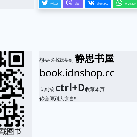
twitter
viber
vkontakte
whatsapp
.
静思书屋
想要找书就要到
book.idnshop.cc
ctrl+D
立刻按
收藏本页
你会得到大惊喜!!