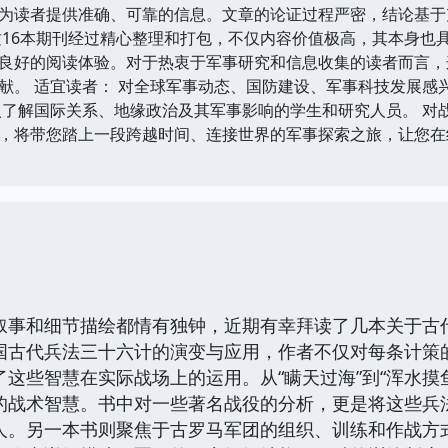
为读者提供准确、可靠的信息。文章的论证过程严密，结论基于
这16本期刊经过精心整理和打包，不仅内容价值极高，其本身也
良好的阅读体验。对于热衷于军事研究和信息收集的读者而言，
献。 适宜读者： 对全球军事动态、国防建设、军事科技发展感
入了解国际关系、地缘政治及其军事影响的学生和研究人员。 对
，将带您踏上一段跨越时间、连接世界的军事探索之旅，让您在
叙事和细节描绘都情有独钟，近期有幸拜读了几本关于古
国古代兵法三十六计的演变与应用，作者不仅对每条计策
这些智慧在实际战场上的运用。从“瞒天过海”到“浑水摸鱼
的战术智慧。书中对一些著名战役的分析，更是将这些兵
人。另一本书则聚焦于古罗马军团的组织、训练和作战方