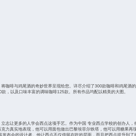
将咖啡与鸡尾酒的奇妙世界呈现给您。详尽介绍了300款咖啡和鸡尾酒的
0款，以及口味丰富的调味咖啡125款。所有作品均配以精美的大图。
，立志让更多的人学会西点这项手艺。作为中国 专业西点学校的创办人，
巧克力真实地表现，他可以用面包做出巴黎埃菲尔铁塔，他可以用糖果再现
时装发布会的设计者。他让西点不仅停留在吃的层面，而且把西点提升到了