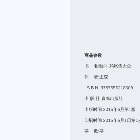
商品参数
书 名:咖啡 鸡尾酒大全
作 者:王森
I S B N :9787555218609
出 版 社:青岛出版社
出版时间:2015年6月第1版
印刷时间:2015年6月1日第
字 数:字