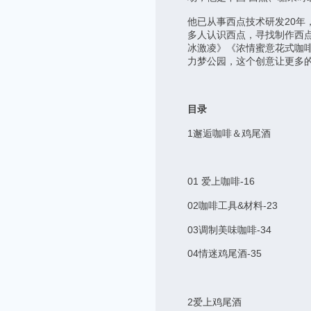
他已从事西点技术研发20年
多人认识西点，寻找制作西点
冰激凌》《浓情蜜意花式咖
力梦公园，这个创意让更多
目录
1邂逅咖啡＆鸡尾酒
01 爱上咖啡-16
02咖啡工具&材料-23
03调制美味咖啡-34
04情迷鸡尾酒-35
2爱上鸡尾酒