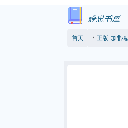
静思书屋
首页
正版 咖啡