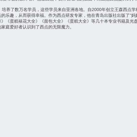
，培养了数万名学员，这些学员来自亚洲各地。自2000年创立王森西点
的乐趣，从而获得幸福。作为西点研发专家，他在青岛出版社出版了“妈妈
啡》《蛋糕裱花大全》《面包大全》《蛋糕大全》等几十本专业书籍及光盘
的家庭爱好者认识到了西点的无限魔力。