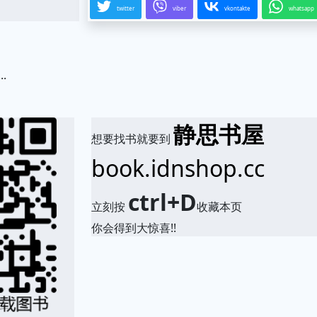
twitter
viber
vkontakte
whatsapp
..
.
静思书屋
想要找书就要到
book.idnshop.cc
ctrl+D
立刻按
收藏本页
你会得到大惊喜!!