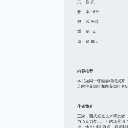
页 数:页
开 本:16开
包 装:平装
重 量: 克
原 价:68元
内容推荐
本书如同一张画卷细细展开，
足的拉花咖啡和雕花咖啡各5
作者简介
王森，西式糕点技术研发者
与巧克力梦工厂》的场景用
场，他是中国 西点、糖果