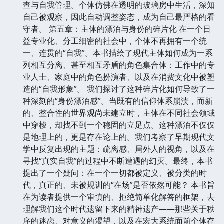
查与自我管理。个体仿佛在透明的玻璃房中生活，深知
自己被观察，因此自动调整姿态，成为自己最严格的看
守者。 第五章：主体的漂泊与身份的碎片化 在一个日
益专业化、分工细密的社会中，个体不再拥有一个统
一、连贯的“自我”。本书描绘了现代主体如何成为一系
列相互分离、甚至相互矛盾的角色集合体：工作中的专
业人士、家庭中的角色扮演者、以及在消费文化中被塑
造的“自我形象”。 我们探讨了这种碎片化如何导致了一
种深刻的“身份漂泊感”。当既有的信仰体系崩溃，而新
的、整合性的世界观尚未建立时，主体在不同社会领域
中穿梭，却找不到一个稳固的立足点。这种漂泊不仅仅
是地理上的，更是存在论上的。我们考察了早期现代文
学中反复出现的主题：疏离感、局外人的视角，以及在
寻找“真实自我”的过程中不断遭遇的幻灭。最终，本书
提出了一个疑问：在一个一切都被定义、被分类的时
代，真正的、未被规训的“在场”是否依然可能？ 本书旨
在为读者提供一个审慎的、拒绝简单化解答的框架，去
理解我们这个时代遗留下来的精神遗产——那些关于秩
序的迷恋、对意义的渴望，以及在宏大系统面前个体存