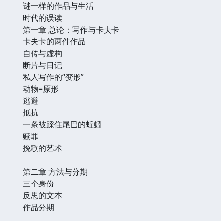
谜一样的作品与生活
时代的误读
第一章 总论：写作与卡夫卡
卡夫卡的两件作品
自传与虚构
断片与日记
私人写作的“变形”
动物=原形
逃避
抵抗
一条被踩住尾巴的蚯蚓
赎罪
挽歌的艺术
第二章 方法与分期
三个身份
反思的文本
作品分期