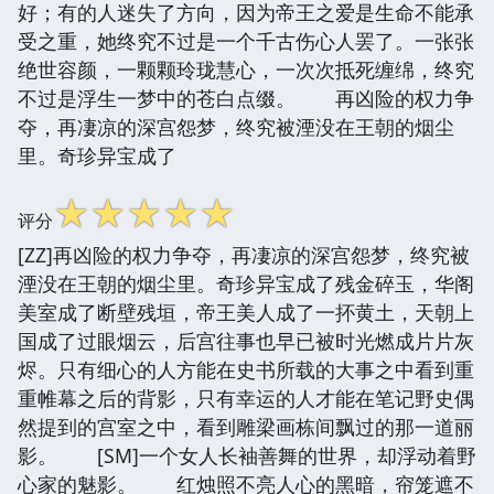
好；有的人迷失了方向，因为帝王之爱是生命不能承
受之重，她终究不过是一个千古伤心人罢了。一张张
绝世容颜，一颗颗玲珑慧心，一次次抵死缠绵，终究
不过是浮生一梦中的苍白点缀。 再凶险的权力争
夺，再凄凉的深宫怨梦，终究被湮没在王朝的烟尘
里。奇珍异宝成了
☆
☆
☆
☆
☆
评分
[ZZ]再凶险的权力争夺，再凄凉的深宫怨梦，终究被
湮没在王朝的烟尘里。奇珍异宝成了残金碎玉，华阁
美室成了断壁残垣，帝王美人成了一抔黄土，天朝上
国成了过眼烟云，后宫往事也早已被时光燃成片片灰
烬。只有细心的人方能在史书所载的大事之中看到重
重帷幕之后的背影，只有幸运的人才能在笔记野史偶
然提到的宫室之中，看到雕梁画栋间飘过的那一道丽
影。 [SM]一个女人长袖善舞的世界，却浮动着野
心家的魅影。 红烛照不亮人心的黑暗，帘笼遮不