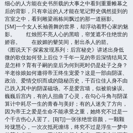
细心的人方能在史书所载的大事之中看到重重帷幕之
后的背影，只有幸运的人才能在笔记野史偶然提到的
宫室之中，看到雕梁画栋间飘过的那一道丽影。
[SM]一个女人长袖善舞的世界，却浮动着野心家的魅
影。 红烛照不亮人心的黑暗，帘笼遮不住绝世的
娇容。 在姣媚的颦笑间，射出杀人的箭。
《图说天下·探索发现系列：后宫秘史》讲述出身低
微的歌伎如何登上后位？千年一见的帝后深情结局又
是怎样？育有子嗣的皇后为何到死时仍是处子之身？
半老徐娘如何邀得帝王终生宠爱？这是一部由阴谋、
政治、爱情交织而成的隐秘历史，千百位佳人身不由
己跌入其中的阴谋磁场。不是爱宫墙，似被前缘误。
巍巍后宫内，有的人扭曲了心灵，在勾心斗角与阴谋
算计中耗尽一生的青春与美好；有的人迷失了方向，
因为帝王之爱是生命不能承受之重，她终究不过是一
个千古伤心人罢了。[BJTJ]一张张绝世容颜，一颗颗
玲珑慧心，一次次抵死缠绵，终究不过是浮生一梦中