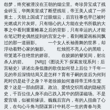
怨梦，终究被湮没在王朝的烟尘里。奇珍异宝成了残
金碎玉，华阁美室成了断壁残垣，帝王美人成了一抔
黄土，天朝上国成了过眼烟云，后宫往事也早已被时
光燃成片片灰烬。只有细心的人方能在史书所载的大
事之中看到重重帷幕之后的背影，只有幸运的人才能
在笔记野史偶然提到的宫室之中，看到雕梁画栋间飘
过的那一道丽影。 一个女人长袖善舞的世界，却
浮动着野心家的魅影。 红烛照不亮人心的黑暗，
帘笼遮不住绝世的娇容。 在姣媚的颦笑间，射出
杀人的箭。 [NRJJ]《图说天下·探索发现系列：后
宫秘史》讲述出身低微的歌伎如何登上后位？千年一
见的帝后深情结局又是怎样？育有子嗣的皇后为何到
死时仍是处子之身？半老徐娘如何邀得帝王终生宠
爱？这是一部由阴谋、政治、爱情交织而成的隐秘历
史，千百位佳人身不由己跌入其中的阴谋磁场。不是
爱宫墙，似被前缘误。巍巍后宫内，有的人扭曲了心
灵，在勾心斗角与阴谋算计中耗尽一生的青春与美