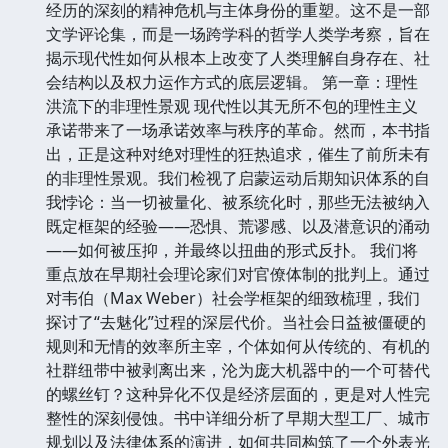
经历的深刻的精神危机与主体身份的重塑。这不是一部
文学评论集，而是一场跨学科的哲学人类学考察，旨在
揭示现代性如何从根本上改变了人类理解自身存在、社
会结构以及权力运作方式的底层逻辑。 第一章：理性
洪流下的非理性景观 现代性以其无所不包的理性主义
承诺带来了一场承诺效率与秩序的革命。然而，本书指
出，正是这种对绝对理性的狂热追求，催生了前所未有
的非理性景观。我们检视了启蒙运动后期知识体系的自
我悖论：当一切被量化、被系统化时，那些无法被纳入
既定框架的经验——恐惧、荒谬感、以及潜意识的涌动
——如何被压抑，并最终以扭曲的形式反扑。 我们将
重点放在早期社会理论家们对官僚体制的批判上。通过
对韦伯（Max Weber）社会学框架的细致梳理，我们
探讨了“去魅化”过程的深层代价。当社会日益被僵硬的
规则和无情的效率所主宰，个体如何从传统的、有机的
社群纽带中被剥离出来，沦为庞大机器中的一个可替代
的螺丝钉？这种异化不仅是经济层面的，更是对人性完
整性的深刻侵蚀。书中详细分析了早期大型工厂、城市
规划以及法律体系的演进，如何共同构筑了一个外表光