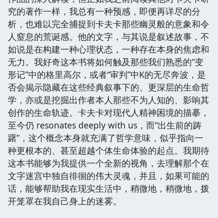
究的著作一样，我总有一种预感，即便再详尽的分
析，也难以完全捕捉到卡夫卡那些幽灵般的意象和令
人窒息的荒诞感。他的文字，与其说是叙述故事，不
如说是在构建一种心理状态，一种存在本身的焦虑和
无力。我好奇这本书将如何触及那些我们熟悉的“变
形记”中的格里高尔，或者“审判”中K的无尽奔波，是
否会揭示隐藏在这些经典叙事下的、更深层的生命哲
学，亦或是挖掘出作者本人那些不为人知的、影响其
创作的生命轨迹。卡夫卡对现代人精神困境的描摹，
至今仍 resonates deeply with us，而“出生前的踌
躇”，这个概念本身就充满了哲学意味，似乎指向一
种更根本的、甚至超越个体生命体验的起点。我期待
这本书能够为我提供一个全新的视角，去理解那个在
文字迷宫中独自徘徊的伟大灵魂，并且，如果可能的
话，能够帮助我在现实生活中，稍微地，稍微地，拨
开笼罩在我自己身上的迷雾。