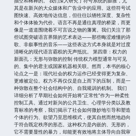
抽空和稀释的。 我们深入研究了符号系统的膨胀，尤
其是在新兴的大众媒体和广告业中的应用。这些符号试
图快速、高效地传达信息，但往往以牺牲深度、复杂性
和个体体验为代价。语言不再是通往真理的桥梁，而更
像是一道道围绕着不可言说之物的藩篱。我们关注了那
些试图突破语言界限的艺术表达——那些晦涩难懂的诗
歌、非叙事性的音乐——这些表达方式本身就是对过度
清晰化的现代语言霸权的无声抵抗。 第四章：权力的
新面孔：无形与弥散的控制 传统权力模型通常与可见
的、集中的君主或国家机器相关联。然而，本书的核心
论点之一是：现代社会的权力运作已经变得更为复杂、
更难被定位。权力不再仅仅是自上而下的压制，而是一
种弥散在整个社会结构中的、自我规训的机制。 我们
详细分析了早期社会如何开始将“正常性”作为一种柔性
控制工具。通过对新兴的公共卫生、心理学分类以及教
育标准的考察，我们揭示了社会如何微妙地引导和塑造
个体的行为、欲望乃至思维模式，使其自然而然地趋向
于符合既定秩序的形态。这种权力是内嵌的、无形的，
它不需要显性的暴力，却能更有效地将主体导向自我审