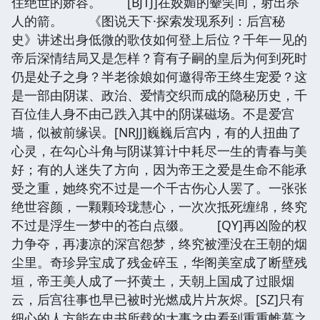
住绝世的娇容。 [BJTJ]在姣媚的颦笑间，射出杀
人的箭。 《图说天下·探索发现系列：后宫秘
史》讲述出身低微的歌伎如何登上后位？千年一见的
帝后深情结局又是怎样？育有子嗣的皇后为何到死时
仍是处子之身？半老徐娘如何邀得帝王终生宠爱？这
是一部由阴谋、政治、爱情交织而成的隐秘历史，千
百位佳人身不由己跌入其中的阴谋磁场。不是爱宫
墙，似被前缘误。[NRJJ]巍巍后宫内，有的人扭曲了
心灵，在勾心斗角与阴谋算计中耗尽一生的青春与美
好；有的人迷失了方向，因为帝王之爱是生命不能承
受之重，她终究不过是一个千古伤心人罢了。一张张
绝世容颜，一颗颗玲珑慧心，一次次抵死缠绵，终究
不过是浮生一梦中的苍白点缀。 [QY]再凶险的权
力争夺，再凄凉的深宫怨梦，终究被湮没在王朝的烟
尘里。奇珍异宝成了残金碎玉，华阁美室成了断壁残
垣，帝王美人成了一抔黄土，天朝上国成了过眼烟
云，后宫往事也早已被时光燃成片片灰烬。[SZ]只有
细心的人方能在史书所载的大事之中看到重重帷幕之