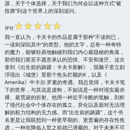
源，关于个体选择，关于我们为何会以这种方式“被
投掷”到这个世界上的深刻追问。
☆
☆
☆
☆
☆
评分
我一直认为，卡夫卡的作品是属于那种“不读则已，
一读则深陷其中”的类型。他的文字，总有一种奇特
的魔力，能够轻易地触碰到我们内心最隐秘的角落，
那些我们甚至不愿意承认的恐惧、不安和迷茫。这次
拿到《出生前的踌躇：卡夫卡新解》，我脑子里立刻
浮现出《城堡》里那个焦头烂额的K，以及《
Amerika》中卡尔·罗素的奇遇。我总觉得，卡夫卡笔
下的世界，与其说是虚构，不如说是一种对现实最赤
裸、最荒诞的折射。他用一种近乎冷酷的笔触，剖析
了现代社会中个体存在的孤立、异化以及面对无法理
解的权力结构的无力感。而“出生前的踌躇”，这个书
名更是让我联想到一种更早期的、更普遍的存在性焦
虑，一种在降临人世之前就已潜藏的、对于未来不可