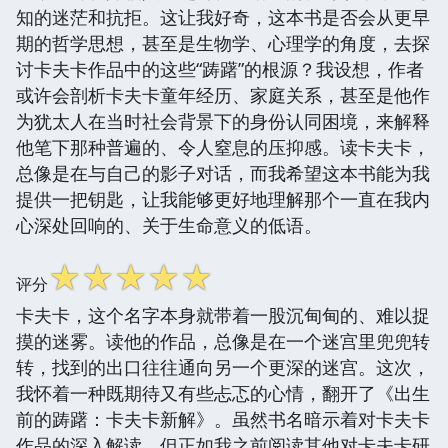
知的迷茫和抗拒。这让我好奇，这本书是否会从更早
期的哲学思想，甚至是生物学、心理学的角度，去探
讨卡夫卡作品中的这些“踌躇”的根源？我设想，作者
或许会剖析卡夫卡童年经历、家庭关系，甚至是他作
为犹太人在当时社会背景下的身份认同困境，来解释
他笔下那种普遍的、令人窒息的压抑感。读卡夫卡，
总像是在与自己的影子对话，而我希望这本书能为我
提供一把钥匙，让我能够更好地理解那个一直在我内
心深处回响的、关于生命意义的低语。
☆
☆
☆
☆
☆
评分
卡夫卡，这个名字本身就带着一股沉甸甸的、难以捉
摸的迷雾。读他的作品，总像是在一个迷宫里兜兜转
转，找到的出口往往通向另一个更深的迷宫。这次，
我怀着一种既期待又有些忐忑的心情，翻开了《出生
前的踌躇：卡夫卡新解》。虽然书名暗示着对卡夫卡
作品的深入解读，但正如我之前阅读其他对卡夫卡研