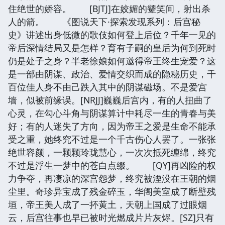
住绝世的娇容。 [BJTJ]在姣媚的颦笑间，射出杀
人的箭。 《图说天下·探索发现系列：后宫秘
史》讲述出身低微的歌伎如何登上后位？千年一见的
帝后深情结局又是怎样？育有子嗣的皇后为何到死时
仍是处子之身？半老徐娘如何邀得帝王终生宠爱？这
是一部由阴谋、政治、爱情交织而成的隐秘历史，千
百位佳人身不由己跌入其中的阴谋磁场。不是爱宫
墙，似被前缘误。[NRJJ]巍巍后宫内，有的人扭曲了
心灵，在勾心斗角与阴谋算计中耗尽一生的青春与美
好；有的人迷失了方向，因为帝王之爱是生命不能承
受之重，她终究不过是一个千古伤心人罢了。一张张
绝世容颜，一颗颗玲珑慧心，一次次抵死缠绵，终究
不过是浮生一梦中的苍白点缀。 [QY]再凶险的权
力争夺，再凄凉的深宫怨梦，终究被湮没在王朝的烟
尘里。奇珍异宝成了残金碎玉，华阁美室成了断壁残
垣，帝王美人成了一抔黄土，天朝上国成了过眼烟
云，后宫往事也早已被时光燃成片片灰烬。[SZ]只有