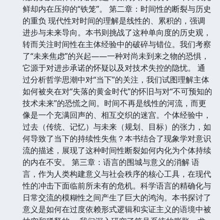
鲜却内在压抑的“铁笼”。 第二章：时间性的断裂与历史
的重负 现代性对时间的理解是线性的、累积的，强调
进步与未来导向。本书则挑战了这种单向度的历史观，
转而关注时间性在主体经验中的破碎与错位。我们考察
了“未来焦虑”的兴起——一种对尚未到来之物的恐惧，
它源于对进步承诺的怀疑以及对技术失控的隐忧。 通
过分析哲学思潮中对“当下”的关注，我们试图理解主体
如何被夹在对“失落的黄金时代”的怀旧与对“不可预知的
技术未来”的恐慌之间。时间不再是线性的河流，而更
像是一个充满回声的、相互交织的迷宫。个体经验中，
过去（传统、记忆）与未来（规划、目标）的张力，如
何导致了当下的持续性失焦？本书结合了现象学对意识
流的描述，展现了这种时间性断裂如何内化为个体持续
的内在不安。 第三章：语言的围城与意义的消解 语
言，作为人类构建意义与社会秩序的核心工具，在现代
性的冲击下面临前所未有的危机。科学语言的精确化与
日常交流的模糊性之间产生了巨大的鸿沟。本书探讨了
意义是如何在过度依赖形式逻辑和实证主义的语境中被