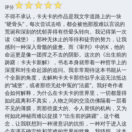
☆
☆
☆
☆
☆
评分
不得不承认，卡夫卡的作品是我文学道路上的一块
“硬骨头”，每次尝试去啃，都会被他那股难以言说的
荒诞和深刻的忧郁弄得有些晕头转向。我记得第一次
读《城堡》，那种无休止的等待和徒劳的努力，让我
感到一种深入骨髓的疲惫。而《审判》中的K，他的
命运更是像一团挥之不去的阴影。这次的《出生前的
踌躇：卡夫卡新解》，书名本身就带着一种哲学上的
深度和对生命起源的追问。我非常期待这本书能从一
个全新的角度，去解构卡夫卡那些似乎永远无法抵达
的“城堡”，或者那些无处申冤的“法庭”。我好奇作者
会如何解释，为什么在卡夫卡的世界里，一切都显得
如此疏离和不真实，人物之间的交流仿佛隔着一层看
不见的薄膜，而那些庞大的、令人畏惧的机构，又为
何如此神秘而难以捉摸？“出生前的踌躇”，这个概
念，让我联想到一种潜意识的抗拒，一种对于进入这
个充满不确定性和苦难的世界的犹豫。我猜想，这本