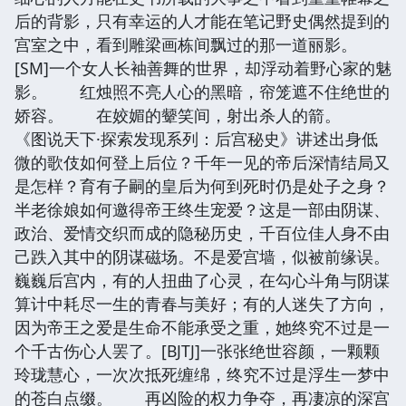
后的背影，只有幸运的人才能在笔记野史偶然提到的
宫室之中，看到雕梁画栋间飘过的那一道丽影。
[SM]一个女人长袖善舞的世界，却浮动着野心家的魅
影。 红烛照不亮人心的黑暗，帘笼遮不住绝世的
娇容。 在姣媚的颦笑间，射出杀人的箭。
《图说天下·探索发现系列：后宫秘史》讲述出身低
微的歌伎如何登上后位？千年一见的帝后深情结局又
是怎样？育有子嗣的皇后为何到死时仍是处子之身？
半老徐娘如何邀得帝王终生宠爱？这是一部由阴谋、
政治、爱情交织而成的隐秘历史，千百位佳人身不由
己跌入其中的阴谋磁场。不是爱宫墙，似被前缘误。
巍巍后宫内，有的人扭曲了心灵，在勾心斗角与阴谋
算计中耗尽一生的青春与美好；有的人迷失了方向，
因为帝王之爱是生命不能承受之重，她终究不过是一
个千古伤心人罢了。[BJTJ]一张张绝世容颜，一颗颗
玲珑慧心，一次次抵死缠绵，终究不过是浮生一梦中
的苍白点缀。 再凶险的权力争夺，再凄凉的深宫