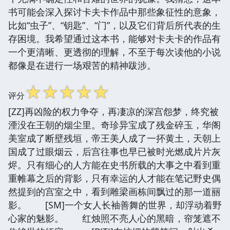
书可能会深入探讨卡夫卡作品中那些象征性的意象，
比如“虫子”、“钥匙”、“门”，以及它们背后所代表的生
存困境。我希望通过这本书，能够对卡夫卡的作品有
一个更清晰、更透彻的理解，不至于每次读他的小说
都像是在进行一场艰苦的精神跋涉。
☆
☆
☆
☆
☆
评分
[ZZ]再凶险的权力争夺，再凄凉的深宫怨梦，终究被
湮没在王朝的烟尘里。奇珍异宝成了残金碎玉，华阁
美室成了断壁残垣，帝王美人成了一抔黄土，天朝上
国成了过眼烟云，后宫往事也早已被时光燃成片片灰
烬。只有细心的人方能在史书所载的大事之中看到重
重帷幕之后的背影，只有幸运的人才能在笔记野史偶
然提到的宫室之中，看到雕梁画栋间飘过的那一道丽
影。 [SM]一个女人长袖善舞的世界，却浮动着野
心家的魅影。 红烛照不亮人心的黑暗，帘笼遮不