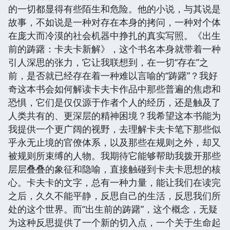
的一切都显得有些陌生和危险。他的小说，与其说是
故事，不如说是一种对存在本身的拷问，一种对个体
在庞大而冷漠的社会机器中挣扎的真实写照。《出生
前的踌躇：卡夫卡新解》，这个书名本身就带着一种
引人深思的张力，它让我联想到，在一切“存在”之
前，是否就已经存在着一种难以言喻的“踌躇”？我好
奇这本书会如何解读卡夫卡作品中那些普遍的焦虑和
恐惧，它们是仅仅源于作者个人的经历，还是触及了
人类共有的、更深层的精神困境？我希望这本书能为
我提供一个更广阔的视野，去理解卡夫卡笔下那些似
乎永无止境的官僚体系，以及那些在规则之外，却又
被规则所束缚的人物。我期待它能够帮助我拨开那些
层层叠叠的象征和隐喻，直接触碰到卡夫卡思想的核
心。卡夫卡的文字，总有一种力量，能让我们在读完
之后，久久不能平静，反思自己的生活，反思我们所
处的这个世界。而“出生前的踌躇”，这个概念，无疑
为这种反思提供了一个新的切入点，一个关于生命起