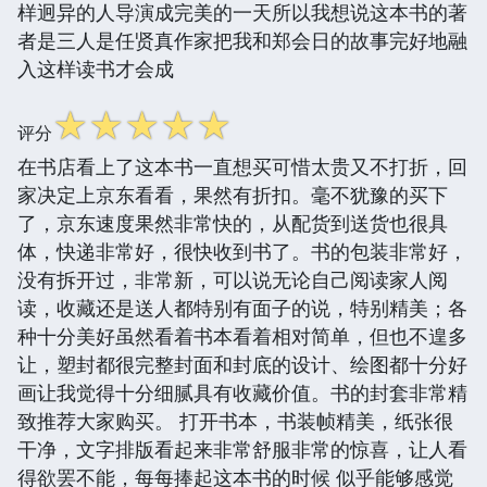
样迥异的人导演成完美的一天所以我想说这本书的著
者是三人是任贤真作家把我和郑会日的故事完好地融
入这样读书才会成
☆
☆
☆
☆
☆
评分
在书店看上了这本书一直想买可惜太贵又不打折，回
家决定上京东看看，果然有折扣。毫不犹豫的买下
了，京东速度果然非常快的，从配货到送货也很具
体，快递非常好，很快收到书了。书的包装非常好，
没有拆开过，非常新，可以说无论自己阅读家人阅
读，收藏还是送人都特别有面子的说，特别精美；各
种十分美好虽然看着书本看着相对简单，但也不遑多
让，塑封都很完整封面和封底的设计、绘图都十分好
画让我觉得十分细腻具有收藏价值。书的封套非常精
致推荐大家购买。 打开书本，书装帧精美，纸张很
干净，文字排版看起来非常舒服非常的惊喜，让人看
得欲罢不能，每每捧起这本书的时候 似乎能够感觉