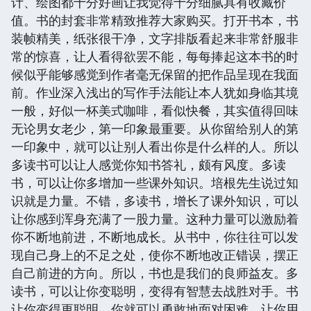
计、绘图都十分好画让我觉得十分细腻具有收藏价
值。书的封套非常精致推荐大家购买。打开书本，书
装帧精美，纸张很干净，文字排版看起来非常舒服非
常的惊喜，让人看得欲罢不能，每每捧起这本书的时
候似乎能够感觉到作者毫无保留的把作品呈现在我面
前。作业深入浅出的写作手法能让本人犹如身临其境
一般，好似一杯美式咖啡，看似快餐，其实值得回味
无论男女老少，第一印象最重要。从你留给别人的第
一印象中，就可以让别人看出你是什么样的人。所以
多读书可以让人感觉你知书答礼，颇有风度。多读
书，可以让你多增加一些课外知识。培根先生说过知
识就是力量。不错，多读书，增长了课外知识，可以
让你感到浑身充满了一股力量。这种力量可以激励着
你不断地前进，不断地成长。从书中，你往往可以发
现自己身上的不足之处，使你不断地改正错误，摆正
自己前进的方向。所以，书也是我们的良师益友。多
读书，可以让你变聪明，变得有智慧去战胜对手。书
让你变得更聪明，你就可以勇敢地面对困难。让你用