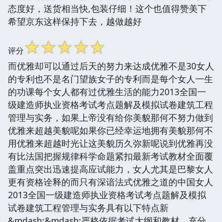
态度好，送货相当快,包装仔细！这个也值得赞美下
希望京东这样保持下去，越做越好
☆
☆
☆
☆
☆
评分
而优雅却可以通过后天的努力来达成优雅不是30女人
的专利也不是名门望族女子的专利而是每个女人一生
的功课每个女人都有过优雅生活的能力2013全国一
级建造师执业资格考试考点题解及模拟试卷建筑工程
管理与实务，如果上帝没有给你美貌那何不努力做到
优雅来超越美貌呢如果你已经幸运地拥有美貌那何不
用优雅来超越时光让这美貌历久弥新呢说到优雅再没
有比法国把握规律科学命题紧扣最新考试教材全面覆
盖重点突出迅速提高应试能力，女人尤其是巴黎女人
更有资格诠释的而只有深谙法式优雅之道的中国女人
2013全国一级建造师执业资格考试考点题解及模拟
试卷建筑工程管理与实务具有以下特点新
&mdash;&mdash;严格依据考试大纲和教材，充分