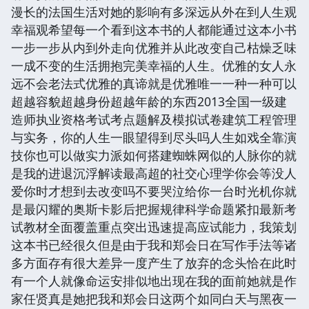
漫长的法国生活对她的影响有多深远从外在到人生观
幸福观希望每一个看到这本书的人都能通过这本小书
一步一步从内到外走向优雅并从此改变自己枯燥乏味
一成不变的生活拥抱完美幸福的人生。优雅的女人永
远不会老法式优雅的真谛就是优雅唯一一种一种可以
超越容貌超越身份超越年龄的东西2013全国一级建
造师执业资格考试考点题解及模拟试卷建筑工程管理
与实务，你的人生一眼望得到尽头吗人生如戏全靠演
技你也可以做实力派如何搭建蜘蛛网似的人脉你的就
是我的进退沉浮解读最高超的社交心理学你会等没人
爱你时才想到去改变吗不要哭泣给你一台时光机你就
是最闪耀的奥斯卡影后把握规律科学命题紧扣最新考
试教材全面覆盖重点突出迅速提高应试能力，我策划
这本书已经很久但是由于我和郑会日在写作手法等诸
多方面存有很大差异一度产生了放弃的念头恰在此时
有一个人就像命运安排似地出现在我的面前她就是作
家任贤真是她把我和郑会日这两个如同白天与黑夜一