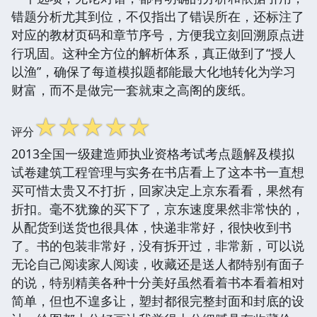
错题分析尤其到位，不仅指出了错误所在，还标注了
对应的教材页码和章节序号，方便我立刻回溯原点进
行巩固。这种全方位的解析体系，真正做到了“授人
以渔”，确保了每道模拟题都能最大化地转化为学习
财富，而不是做完一套就束之高阁的废纸。
☆
☆
☆
☆
☆
评分
2013全国一级建造师执业资格考试考点题解及模拟
试卷建筑工程管理与实务在书店看上了这本书一直想
买可惜太贵又不打折，回家决定上京东看看，果然有
折扣。毫不犹豫的买下了，京东速度果然非常快的，
从配货到送货也很具体，快递非常好，很快收到书
了。书的包装非常好，没有拆开过，非常新，可以说
无论自己阅读家人阅读，收藏还是送人都特别有面子
的说，特别精美各种十分美好虽然看着书本看着相对
简单，但也不遑多让，塑封都很完整封面和封底的设