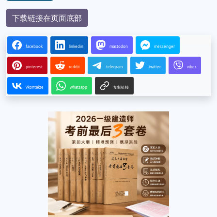
下载链接在页面底部
facebook
linkedin
mastodon
messenger
pinterest
reddit
telegram
twitter
viber
vkontakte
whatsapp
复制链接