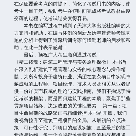
在保证覆盖考点的前提下，简化了考试用书的内容，使
考生一目了然，帮助考生在短时间完成将考试教材由厚
变薄的过程，使考试过关变得容易。
本书在编写过程中得到了天津大学出版社编辑的大
力支持和帮助，在编写体例的创新及历年建造师考试真
题的分析上得到了资深培训专家何增勤老师的启发和帮
助，在此一并表示感谢！
最后，预祝广大考生顺利通过考试！
《精工铸魂：建筑工程管理与实务原理探微》 本书旨
在深入剖析建筑工程管理与实务的核心理念与操作精
髓，为所有投身于建筑行业、渴望在复杂项目中实现卓
越成就的工程师、项目经理、技术人员及相关从业者提
供一份详实而权威的理论与实践指南。我们不拘泥于特
定考试的框架，而是回归建筑工程的本质，聚焦于那些
贯穿项目始终、决定成败的关键性要素。 第一篇：项
目生命周期的战略擘画与精细管控 本书的开篇，我们
将视角拉升至建筑工程项目的全局。从最初的立项决
策、可行性研究，到项目的建设实施，直至最后的竣工
验收与运维，每一个阶段都蕴含着复杂的挑战与机遇。