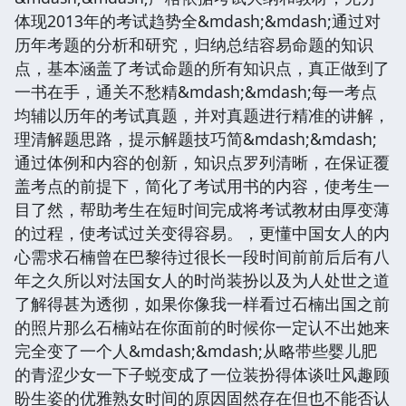
体现2013年的考试趋势全&mdash;&mdash;通过对
历年考题的分析和研究，归纳总结容易命题的知识
点，基本涵盖了考试命题的所有知识点，真正做到了
一书在手，通关不愁精&mdash;&mdash;每一考点
均辅以历年的考试真题，并对真题进行精准的讲解，
理清解题思路，提示解题技巧简&mdash;&mdash;
通过体例和内容的创新，知识点罗列清晰，在保证覆
盖考点的前提下，简化了考试用书的内容，使考生一
目了然，帮助考生在短时间完成将考试教材由厚变薄
的过程，使考试过关变得容易。，更懂中国女人的内
心需求石楠曾在巴黎待过很长一段时间前前后后有八
年之久所以对法国女人的时尚装扮以及为人处世之道
了解得甚为透彻，如果你像我一样看过石楠出国之前
的照片那么石楠站在你面前的时候你一定认不出她来
完全变了一个人&mdash;&mdash;从略带些婴儿肥
的青涩少女一下子蜕变成了一位装扮得体谈吐风趣顾
盼生姿的优雅熟女时间的原因固然存在但也不能否认