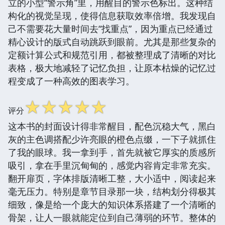
立的小型“警示角”里，用醒目的警示色标出。这种结
构化的视觉呈现，使得信息获取效率倍增。我发现自
己不需要花大量时间去“找重点”，因为重点已经通过
精心设计的版式自动跳跃到眼前。尤其是那些复杂的
定额计算公式和规范引用，都被整理成了清晰的对比
表格，极大地减轻了记忆负担，让原本枯燥的记忆过
程变成了一种高效的图表学习。
☆
☆
☆
☆
☆
评分
这本书的封面设计得非常醒目，配色沉稳大气，黑白
灰的主色调搭配少许亮眼的橙色点缀，一下子就抓住
了我的眼球。我一拿到手，首先就被它厚实的质感所
吸引，拿在手里沉甸甸的，感觉内容肯定非常充实。
翻开扉页，字体排版清晰工整，大小适中，阅读起来
毫无压力。特别是章节目录那一块，结构划分得极其
细致，像是给一个庞大的知识体系搭建了一个清晰的
骨架，让人一眼就能定位到自己薄弱的环节。整体的