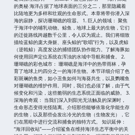
的奥秘 海洋占据了地球表面的三分之二，那里隐藏着
比陆地更为多样和壮观的生命形式。本章将带你潜入深
海的寂静，探访珊瑚礁的喧嚣。 1. 巨人的领域： 聚焦
于海洋中的哺乳动物。鲸鱼，地球上最大的生物，它们
的迁徙路线跨越数千公里，令人叹为观止。我们将细致
描绘蓝鲸的庞大身躯、座头鲸的“歌唱”行为，以及虎鲸
（逆戟鲸）高度发达的捕猎团队协作能力。了解海豚如
何使用回声定位系统在浑浊的水域中导航和捕食。 2.
珊瑚礁的彩色城市： 珊瑚礁是海洋中的热带雨林，孕
育了地球上约四分之一的海洋生物。本节详细介绍了色
彩斑斓的鱼类，如小丑鱼如何与海葵共生，以及鹦嘴鱼
对珊瑚礁的维护作用。同时，我们也必须了解，由于气
候变化和污染，这些脆弱的生态系统正面临的威胁。 3.
深海的奇观： 当我们深入到阳光无法触及的深渊时，
生命形态变得光怪陆离。介绍那些能够依靠化学能生存
的生物，以及那些会发出冷光的生物（生物发光），它
们在黑暗中进行交流和捕食的独特方式。 知识延伸：
“海洋回收站”——介绍鲨鱼在维持海洋生态平衡中的关