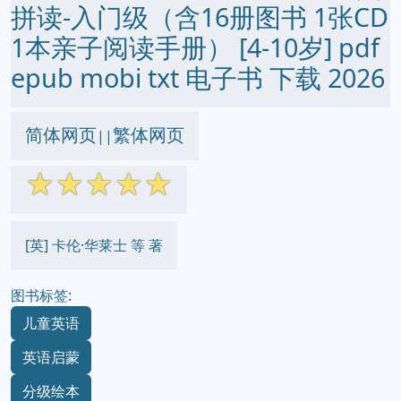
拼读-入门级（含16册图书 1张CD
1本亲子阅读手册） [4-10岁] pdf
epub mobi txt 电子书 下载 2026
简体网页
繁体网页
||
☆
☆
☆
☆
☆
[英] 卡伦·华莱士 等 著
图书标签:
儿童英语
英语启蒙
分级绘本