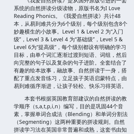
《我爱自然拼读》是从国外原版引进的一套
系统的自然拼读分级读物，原版书名为I Love
Reading Phonics。《我爱自然拼读》共计48
本，从易到难共分为6个级别，每个级别包含8个
妙趣横生的小故事。Level 1 & Level 2 为“入门
级”，Level 3 & Level 4 为“基础级”，Level 5 &
Level 6为“提高级”，每个级别都设有明确的学习
目标，由单个词汇逐渐过渡到短语、词组，然后
向完整的句子以及复杂的句子进阶。全套结合了
有趣的绘本故事，融故事、自然拼读于一身，搭
配了重点发音练习，立足孩子英语启蒙特点，由
易到难循序渐进，让孩子轻松、快乐习得英语。
本套书根据英国教育部建议的自然拼读的教
学顺序（s,a,t,p,i,n）编写，目的是巩固44个音
素，掌握单词合成法（Blending）和单词分割法
（Segmenting）这两种重要的拼读规则。自然
拼读学习法在英国非常普遍和成熟，这套书由知