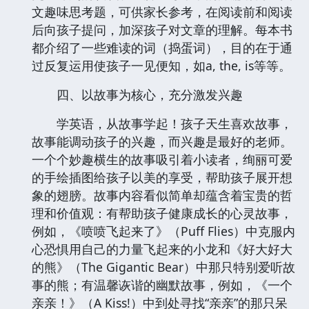
文趣味思考题，可供家长参考，在阅读前和阅读
后向孩子提问，加深孩子对文章的理解。每本书
都介绍了一些难读的词（捣蛋词），目的在于通
过反复运用使孩子一见便知，如a, the, is等等。
四、以故事为核心，充分激发兴趣
学英语，从故事学起！孩子天生喜欢故事，
故事能调动孩子的兴趣，而兴趣是最好的老师。
一个个妙趣横生的故事吸引着小读者，绚丽可爱
的手绘插图给孩子以美的享受，帮助孩子展开想
象的翅膀。故事内容看似简单却蕴含着宝贵的哲
理和价值观：有帮助孩子健康成长的心灵故事，
例如，《喷喷飞起来了》（Puff Flies）中克服内
心恐惧用自己的力量飞起来的小龙和《好大好大
的熊》（The Gigantic Bear）中那只特别爱听故
事的熊；有温馨诙谐的幽默故事，例如，《一个
亲亲！》（A Kiss!）中到处寻找“亲亲”的那只呆