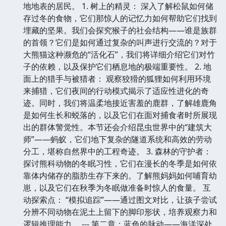
地地表的居民。 1. 树上的精灵： 深入了解松鼠如何储
存过冬的食物，它们那惊人的记忆力如何帮助它们找到
埋藏的坚果。我们会探究猴子的社会结构——谁是族群
的首领？它们是如何通过复杂的叫声进行交流的？对于
大熊猫这种濒危的“活化石”，我们将详细介绍它们对竹
子的依赖，以及保护它们栖息地的极端重要性。 2. 地
面上的猎手与被猎者： 观察狡猾的狐狸如何利用环境
来捕猎，它们夜间的行动模式揭示了适应性进化的奇
迹。同时，我们将温柔地接近害羞的鹿群，了解雄鹿角
是如何生长和蜕落的，以及它们在面对捕食者时所展现
出的群体警觉性。本节还会介绍昆虫世界中的“建筑大
师”——蚂蚁，它们地下复杂的隧道系统和高效的劳动
分工，堪称自然界中的工程奇迹。 3. 森林的守护者：
探讨熊科动物的冬眠习性，它们在漫长的冬季是如何依
靠体内储存的脂肪生存下来的。了解熊妈妈如何哺育幼
崽，以及它们在秋季为冬眠做准备时惊人的食量。 互
动探索点： “模拟追踪”——通过图文对比，让孩子尝试
分辨不同动物在泥土上留下的脚印形状，培养观察力和
逻辑推理能力。 --- 第二章：蓝色的脉动——海洋深处