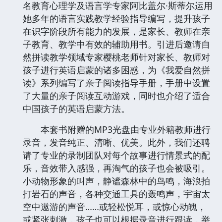
名教育心理学及语言学专家阿比盖尔·斯蒂尔运用
她多年的语言实践教学经验指导编写，提升孩子
在识字阶段所有能力的发展，是家长、教师在亲
子教育、教学中有效的辅助用书。引进后邀请自
然拼读教学领域专家樱桃老师针对家长、教师对
孩子进行英语启蒙的诸多困惑，为《我爱自然拼
读》系列编写了亲子阅读指导手册，手册中设置
了大量的亲子阅读互动游戏，同时也介绍了适合
中国孩子的英语启蒙方法。
本套书附赠的MP3光盘由专业外籍教师进行
录音，发音纯正、清晰、优美。此外，我们还聘
请了专业的录制团队对每个故事进行情景式的配
乐，音效带入感强，再淘气的孩子也会被吸引。
小动物形象的叫声，静谧森林中的鸟鸣，海浪拍
打岩石的声音，各种交通工具的轰鸣声，宇宙太
空中遨游的声音……或轻松悦耳，或惊心动魄，
或紧张刺激，孩子也可以根据录音进行跟读，举