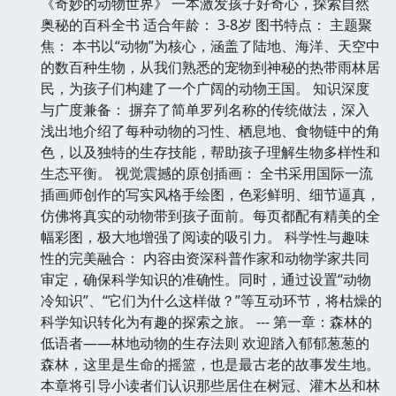
《奇妙的动物世界》 一本激发孩子好奇心，探索自然
奥秘的百科全书 适合年龄： 3-8岁 图书特点： 主题聚
焦： 本书以“动物”为核心，涵盖了陆地、海洋、天空中
的数百种生物，从我们熟悉的宠物到神秘的热带雨林居
民，为孩子们构建了一个广阔的动物王国。 知识深度
与广度兼备： 摒弃了简单罗列名称的传统做法，深入
浅出地介绍了每种动物的习性、栖息地、食物链中的角
色，以及独特的生存技能，帮助孩子理解生物多样性和
生态平衡。 视觉震撼的原创插画： 全书采用国际一流
插画师创作的写实风格手绘图，色彩鲜明、细节逼真，
仿佛将真实的动物带到孩子面前。每页都配有精美的全
幅彩图，极大地增强了阅读的吸引力。 科学性与趣味
性的完美融合： 内容由资深科普作家和动物学家共同
审定，确保科学知识的准确性。同时，通过设置“动物
冷知识”、“它们为什么这样做？”等互动环节，将枯燥的
科学知识转化为有趣的探索之旅。 --- 第一章：森林的
低语者——林地动物的生存法则 欢迎踏入郁郁葱葱的
森林，这里是生命的摇篮，也是最古老的故事发生地。
本章将引导小读者们认识那些居住在树冠、灌木丛和林