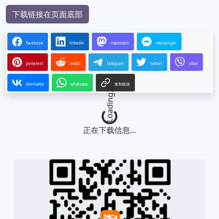
下载链接在页面底部
facebook
linkedin
mastodon
messenger
pinterest
reddit
telegram
twitter
viber
vkontakte
whatsapp
复制链接
Loading...
正在下载信息...