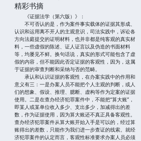
精彩书摘
《证据法学（第六版）》：
不可否认的是，作为案件事实载体的证据其形成、
认识和运用离不开人的主观意识，司法实践中，诉讼各
方向法庭提交的证明材料，也并非都是纯客观的真实材
料，一些虚假的陈述、证人证言以及伪造的书面材料
等，均屡见不鲜。换句话说，真实的形式可能包含了虚
假的内容，但不能因此否定证据的客观性，因为，这属
于证据的审查判断和采纳与否的范畴。
承认和认识证据的客观性，在办案实践中的作用和
意义有三：一是办案人员不能把个人主观的判断，或人
们的想象、假设、推理、臆断、虚构等作为定案的证据
使用。二是在查办经济犯罪案件中，不能把“算大账”，
即某人或某单位收入多少、支出多少，加减得出的差
数，作为证据使用，因为算大账还不真正具备客观性。
查办经济犯罪案件从算大账开始入手是可以的，经过算
账得出的差数，只能作为我们进一步查证的线索。就经
济犯罪案件的认定而言，客观性标准要求办案人员必须