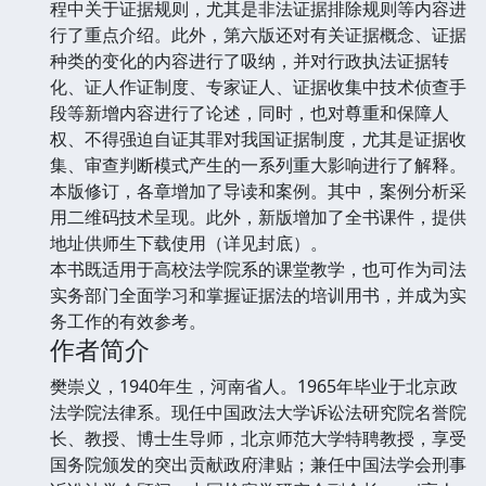
程中关于证据规则，尤其是非法证据排除规则等内容进
行了重点介绍。此外，第六版还对有关证据概念、证据
种类的变化的内容进行了吸纳，并对行政执法证据转
化、证人作证制度、专家证人、证据收集中技术侦查手
段等新增内容进行了论述，同时，也对尊重和保障人
权、不得强迫自证其罪对我国证据制度，尤其是证据收
集、审查判断模式产生的一系列重大影响进行了解释。
本版修订，各章增加了导读和案例。其中，案例分析采
用二维码技术呈现。此外，新版增加了全书课件，提供
地址供师生下载使用（详见封底）。
本书既适用于高校法学院系的课堂教学，也可作为司法
实务部门全面学习和掌握证据法的培训用书，并成为实
务工作的有效参考。
作者简介
樊崇义，1940年生，河南省人。1965年毕业于北京政
法学院法律系。现任中国政法大学诉讼法研究院名誉院
长、教授、博士生导师，北京师范大学特聘教授，享受
国务院颁发的突出贡献政府津贴；兼任中国法学会刑事