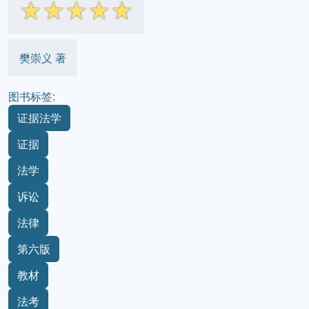
☆
☆
☆
☆
☆
樊崇义 著
图书标签:
证据法学
证据
法学
诉讼
法律
第六版
教材
法考