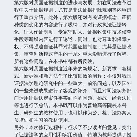
第六版对我国证据制度的进步与发展，如在司法改革过
程中关于证据规则，尤其是非法证据排除规则等内容进
行了重点介绍。此外，第六版还对有关证据概念、证据
种类的变化的内容进行了吸纳，并对行政执法证据转
化、证人作证制度、专家辅助人、证据收集中技术侦查
手段等新增内容进行了论述，同时，也对尊重和保障人
权、不得强迫自证其罪对我国证据制度，尤其是证据收
集、审查判断模式产生的一系列重大影响进行了解释。
所有这些问题，在本书中都有所反映。
第六版对我国证据制度近年来的新规定、新要求、新模
式、新标准和新方法作了比较细致的阐释：不仅对我国
证据法学理论研究中的一些重大、前沿问题，以及国外
的一些先进成果进行了客观的评介，而且对司法实务部
门运用证据认定案件事实面临的问题、挑战、经验法则
等也进行了总结。本书既可以作为普通高等院校本科
生、研究生的教材使用，也可以作为公、检、法办案人
员培训和学习的教材使用。
另外，本次修订过程中，征求了不少读者的意见，突出
了证据法学的应用性和实用价值，特地为教师提供了授