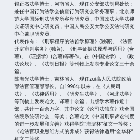
锁正杰法学博士，河南省人。现任公安部法制局处长；
兼任中国行为法学会侦查行为研究会常务理事，北京师
范大学国际刑法研究所客座研究员，中国政法大学法律
实证研究中心研究员，中国人民公安大学公安法制研究
中心兼职研究员。
代表作有：《刑事程序的法哲学原理》(独著)、《法官
开庭审判实务》(独著)、《刑事证据法原理与适用》(合
著)、《证据学》(合著)等著作。在《中国法学》、《政
法论坛》、《法制日报》等刊物上发表专业论文三十余
篇。
陈海光法学博士，吉林省人。现任zui高人民法院政治
部法官管理部部长。自1996年以来，在《人民司
法》、《法律适用》、《研究生法学》、《河北法学》
等刊物上发表论文、译著十余篇，出版学术著作近十
部，共计一百余万字。其中论文《论司法独立》获全国
法院系统研讨会二等奖；合著论文《中国刑事诉讼制度
的进一步发展和完善》获得学院“海淀杯”征文一等奖；
《论法官职业思维方式的养成》获得法律适用“金华杯”
征文二等奖。