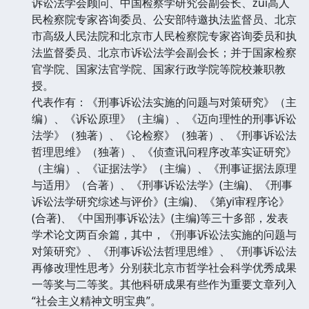
诉讼法学会顾问、中国检察学研究会副会长、zui高人
民检察院专家咨询委员、公安部特邀执法监督员、北京
市高级人民法院和北京市人民检察院专家咨询委员和执
法监督委员、北京市诉讼法学会副会长；并于国家检察
官学院、国家法官学院、国家行政学院等院校兼职教
授。
代表作有：《刑事诉讼法实施的问题与对策研究》（主
编）、《诉讼原理》（主编）、《迈向理性的刑事诉讼
法学》（独著）、《论检察》（独著）、《刑事诉讼法
哲理思维》（独著）、《侦查讯问程序改革实证研究》
（主编）、《证据法学》（主编）、《刑事证据法原理
与适用》（合著）、《刑事诉讼法学》(主编)、《刑事
诉讼法学研究综述与评价》(主编)、《第yi审程序论》
(合著)、《中国刑事诉讼法》(主编)等三十多部，发表
学术论文两百余篇，其中，《刑事诉讼法实施的问题与
对策研究》、《刑事诉讼法哲理思维》、《刑事诉讼法
再修改理性思考》分别获北京市哲学社会科学优秀成果
一等奖与二等奖。其他科研成果有些作为重要文章列入
“社会主义精神文明宝典”。