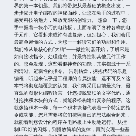
界的第一本钥匙。我们将带您从最基础的概念出发，一
步步揭开电子编程的神秘面纱，让您在动手的过程中，
感受科技的魅力，释放无限的创造力。 想象一下，您
手中握着一块小巧的电路板，上面布满了各种各样的电
子元件。它看起来或许有些复杂，但别担心，我们会用
最简单易懂的方式，为您一一解读它们的功能和作用。
我们将从最核心的“大脑”——微控制器开始，了解它是
如何接收指令、处理信息，并最终控制其他元件工作
的。您会发现，这些看似神奇的功能，其实都源于一系
列清晰、逻辑性的指令。 告别枯燥，拥抱代码的乐趣
编程，听起来似乎是工程师的专属技能，遥不可及？这
本书将彻底颠覆您的认知。我们将采用目前最流行、最
直观的图形化编程语言，让您摆脱繁琐的文字代码，通
过拖拽积木块的方式，就能轻松构建出复杂的程序。这
就像搭积木一样，每一个积木块都代表着一个特定的指
令或功能，您只需要将它们按照自己的想法组合起来，
就能看到您设计的程序在电路板上生动地运行。 从控
制LED灯的闪烁，到播放简单的旋律，再到实现一些基