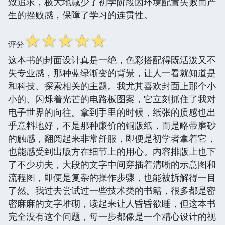
致追求，极大地减少了初学阶段因环境配置失败而产
生的挫败感，保障了学习的连贯性。
☆
☆
☆
☆
☆
评分
这本书的封面设计真是一绝，色彩搭配得既活泼又不
失专业感，那种蓝绿渐变的背景，让人一看就知道是
和科技、探索相关的主题。我尤其喜欢封面上那个小
小的、闪烁着光芒的电路板图案，它立刻抓住了我对
电子世界的向往。拿到手里的时候，纸张的质感也出
乎意料地好，不是那种廉价的铜版纸，而是略带磨砂
的触感，翻阅起来非常舒服，即便是初学者拿着它，
也能感受到出版方在细节上的用心。内容排版上也下
了不少功夫，大段的文字中间穿插着清晰的示意图和
流程图，即便是复杂的操作步骤，也能被拆解得一目
了然。我过去尝试过一些技术类的书籍，很多都是密
密麻麻的文字堆砌，读起来让人昏昏欲睡，但这本书
完全没有这个问题，每一步都像是一个精心设计的视