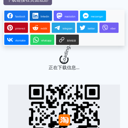
facebook
linkedin
mastodon
messenger
pinterest
reddit
telegram
twitter
viber
vkontakte
whatsapp
复制链接
Loading...
正在下载信息...