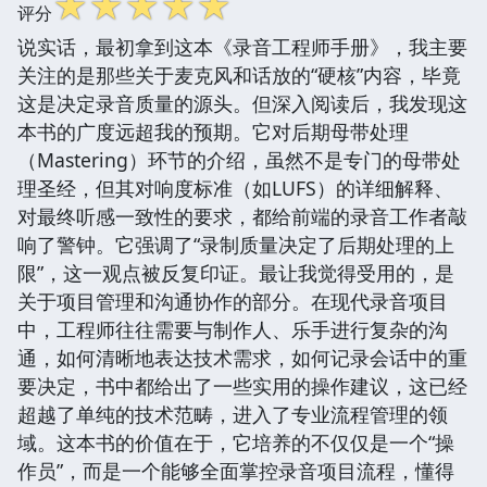
☆
☆
☆
☆
☆
评分
说实话，最初拿到这本《录音工程师手册》，我主要
关注的是那些关于麦克风和话放的“硬核”内容，毕竟
这是决定录音质量的源头。但深入阅读后，我发现这
本书的广度远超我的预期。它对后期母带处理
（Mastering）环节的介绍，虽然不是专门的母带处
理圣经，但其对响度标准（如LUFS）的详细解释、
对最终听感一致性的要求，都给前端的录音工作者敲
响了警钟。它强调了“录制质量决定了后期处理的上
限”，这一观点被反复印证。最让我觉得受用的，是
关于项目管理和沟通协作的部分。在现代录音项目
中，工程师往往需要与制作人、乐手进行复杂的沟
通，如何清晰地表达技术需求，如何记录会话中的重
要决定，书中都给出了一些实用的操作建议，这已经
超越了单纯的技术范畴，进入了专业流程管理的领
域。这本书的价值在于，它培养的不仅仅是一个“操
作员”，而是一个能够全面掌控录音项目流程，懂得