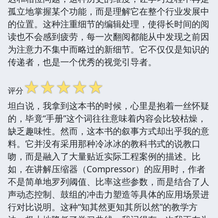
孤立地掌握某个功能，而是理解它在整个行业发展中
的位置。这种注重细节的编辑处理，使得长时间的阅
读也不会感到疲劳，每一次翻阅都能从中发现之前因
为注意力不集中而略过的新细节。它不仅仅是知识的
传递者，也是一个优秀的视觉引导者。
☆
☆
☆
☆
☆
评分
坦白说，我拿到这本书的时候，心里是抱着一丝怀疑
的，毕竟“手册”这个词往往意味着内容会比较枯燥，
缺乏趣味性。然而，这本书的叙事方式却出乎我的意
料。它并没有采用那种冷冰冰的教科书式的说教口
吻，而是融入了大量贴近实际工程案例的描述。比
如，在讲解压缩器（Compressor）的应用时，作者
不是简单地罗列阈值、比率这些参数，而是结合了人
声动态控制、鼓组的冲击力塑造等具体的应用场景进
行对比说明。这种“知其然更知其所以然”的教学方