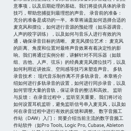
意事项，以及后期处理的基础。我们将提供具体的录音
技巧，帮助您捕捉到最理想的声音。 录音前的准备：
充分的准备是成功的一半。本章将涵盖如何选择合适的
麦克风和摆位，如何进行音源的预处理（如乐器调音、
人声的咬字训练），以及如何与音乐人进行有效的沟
通，确保录音目标的清晰。 麦克风摆位艺术： 麦克风
的距离、角度和位置对最终声音效果有着决定性的影
响。我们将通过实例分析，讲解针对不同乐器（如鼓
组、吉他、人声、弦乐）的经典麦克风摆位技巧，以及
如何利用近讲效应、空间感等技巧来塑造声音。 多轨
录音技术： 现代音乐制作离不开多轨录音。本章将介
绍如何进行多轨录音的设置，如何进行同步录音，以及
如何管理大量的音轨，保证录音的整洁和高效。 监听
与反馈： 在录音过程中，监听至关重要。我们将讨论
如何设置耳机监听，避免监听信号串入麦克风，以及如
何在录音过程中进行有效的反馈和调整。 数字音频工
作站（DAW）入门： 简要介绍当前主流的数字音频工
作站软件（如Pro Tools, Logic Pro, Cubase, Ableton