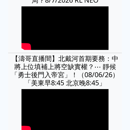
【濤哥直播間】北戴河首期要務：中
將上位填補上將空缺實權？⋯ 靜候
「勇士後門入帝宮」！（08/06/26）
「美東早8:45 北京晚8:45」