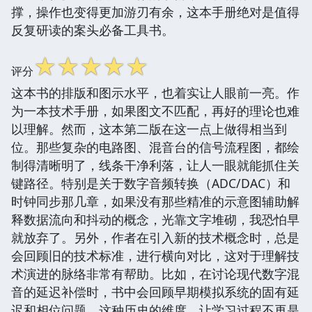
撑，操作也变得更加游刃有余，这本手册绝对是值得
反复研读的案头必备工具书。
☆
☆
☆
☆
☆
评分
这本书的排版和图示水平，也着实让人眼前一亮。作
为一本技术手册，如果图文不匹配，再好的理论也难
以理解。然而，这本第二版在这一点上做得相当到
位。那些复杂的电路图、混音台的信号流程图，都绘
制得清晰明了，线条干净利落，让人一眼就能抓住关
键路径。特别是关于数字音频转换（ADC/DAC）和
时钟同步那几章，如果没有那些精准的示意图辅助解
释数据流向和抖动的概念，光靠文字堆砌，我恐怕早
就放弃了。另外，作者在引入新的技术概念时，总是
会回顾旧的技术标准，进行横向对比，这对于理解技
术演进的脉络非常有帮助。比如，在讨论现代数字混
音的延迟补偿时，书中会回顾早期模拟系统的固有延
迟和相位问题，这种历史的维度，让学习过程不再是