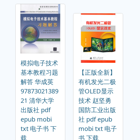
模拟电子技术
基本教程习题
【正版全新】
解答 华成英
有机发光二极
97873021389
管OLED显示
21 清华大学
技术 赵坚勇
出版社 pdf
国防工业出版
epub mobi
社 pdf epub
txt 电子书 下
mobi txt 电子
载
书 下载