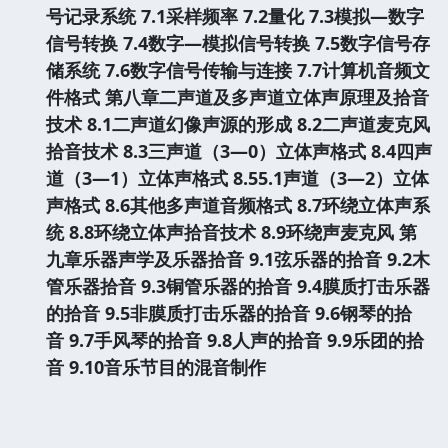
号记录系统
7.1采样频率
7.2量化
7.3模拟—数字
信号转换
7.4数字—模拟信号转换
7.5数字信号存
储系统
7.6数字信号传输与连接
7.7计算机音频文
件格式
第八章二声道及多声道立体声原理及拾音
技术
8.1二声道幻像声源的形成
8.2二声道麦克风
拾音技术
8.3三声道（3—0）立体声格式
8.4四声
道（3—1）立体声格式
8.55.1声道（3—2）立体
声格式
8.6其他多声道音频格式
8.7环绕立体声系
统
8.8环绕立体声拾音技术
8.9环绕声麦克风
第
九章乐器声学及乐器拾音
9.1弦乐器的拾音
9.2木
管乐器拾音
9.3铜管乐器的拾音
9.4膜质打击乐器
的拾音
9.5非膜质打击乐器的拾音
9.6钢琴的拾
音
9.7手风琴的拾音
9.8人声的拾音
9.9乐团的拾
音
9.10音乐节目的混音制作