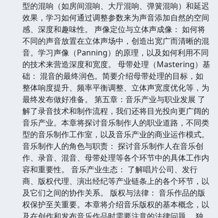
型的混响（如房间混响、大厅混响、弹簧混响）和延迟
效果，学习如何通过调整参数来为声音添加自然的空间
感、深度和趣味性。 声像定位与立体声成像： 如何将
不同的声音放置在立体声场中，创造出宽广而清晰的混
音。学习声像（Panning）的原理，以及如何利用不同
的技术来营造深度和宽度。 母带处理（Mastering）基
础： 混音的最终润色。简要介绍母带处理的目标，如
整体响度提升、频率平衡调整、立体声宽度优化等，为
最终发布做好准备。 第五章：音乐产业与职业发展 了
解了录音技术和制作流程，我们还将目光投向更广阔的
音乐产业。本章将探讨音乐制作人的职业道路，不同类
型的音乐制作工作室，以及音乐产业的商业运作模式。
音乐制作人的角色与职责： 探讨音乐制作人在音乐创
作、录音、混音、母带处理等各个环节中的具体工作内
容和重要性。 音乐产业生态： 了解唱片公司、发行
商、版权代理、演出经纪等产业链条上的各个环节，以
及它们之间的协作关系。 版权与法律： 音乐作品的版
权保护至关重要。本章将介绍音乐版权的基本概念，以
及在创作和发布音乐作品时需要注意的法律问题。 独