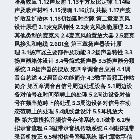
哈斯效应
1.12声反射
1.13平方反比定律
1.14吸
声及吸声材料
1.15混晌
1.16房间共振
1.17声波
扩散及扩散体
1.18初始延时空隙
第二章麦克风
设计原理
2.1麦克风特性
2.2麦克风换能原理
2.3
其他类型的麦克风
2.4麦克风前置放大器
2.5麦克
风接头和电缆
2.6DI盒
第三章扬声器设计原
理
3.1扬声器主要部件及功能
3.2扬声器特性
3.3
扬声器箱体设计
3.4号筒式扬声器
3.5扬声器分频
系统
3.8扬声器的摆放
第四章调音台应用
4.1调
音台总述
4.2调音台功能简介
4.3数字音频工作站
简介
第五章调音台信号周边处理设备
5.1周边设
备对信号在时间范畴上的处理
5.2周边设备对信
号在频率范畴上的处理
5.3周边设备对信号在动
态范畴上的处理
5.4跳线盘设计
5.5耳机放大
器
第六章模拟音频信号存储系统
6.1磁带
6.2模
拟录音流程
6.3磁带录音机传动系统
6.4模拟磁带
录音机校正
6.5模拟信号降噪系统
第七章数字信