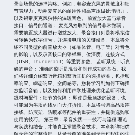
录音场景的选择策略。例如，电容麦克风的灵敏度和细
节表现力，动圈麦克风的耐用性和高声压级处理能力，
以及铝带麦克风独特的温暖音色。 前置放大器与录音
接口：信号的通道： 麦克风拾取到的信号非常微弱，
需要前置放大器进行增益放大。录音接口则是将模拟信
号转换为数字信号，并连接电脑的关键设备。本章将介
绍不同类型的前置放大器（如晶体管、电子管）对音色
的影响，以及录音接口的采样率、位深度、连接方式
（USB、Thunderbolt）等重要参数。 监听系统：听真
确的声音： 准确的监听是混音和制作成功的基石。我
们将详细介绍监听音箱和监听耳机的选择标准，包括频
率响应、瞬态响应、空间感等。您将学习到如何正确摆
放监听音箱，以及如何利用声学处理来优化监听环境。
线材与配件：细节的保障： 即使是最顶级的设备，也
可能因为劣质的线材而大打折扣。本章将强调高品质连
接线、防震架、防喷罩等配件的重要性，并提供选购和
使用的技巧。 第三章：录音实践——技巧与流程 理论
与实践相结合，才能真正掌握录音技术。本章将详细讲
解录音的完整流程，从录音前的准备到录音过程中的注