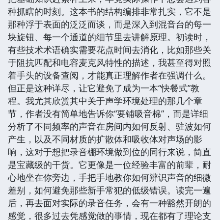
种抓瞎的时刻。这本书的结构编排非常扎实，它不是
那种浮于表面的泛泛而谈，而是深入到混音台的每一
块旋钮、每一个通道的细节里去讲解原理。初读时，
有些技术术语确实需要花点时间去消化，比如那些关
于阻抗匹配和电容麦克风特性的描述，我甚至得对照
着手头的设备查阅，才能真正理解作者在强调什么。
但正是这种详尽，让它避免了成为一本“快餐式”教
程。我尤其欣赏其中关于声学环境处理的那几个章
节，作者没有简单地告诉你“要铺吸音棉”，而是详细
分析了不同频率的声音在房间内如何反射、驻波如何
产生，以及不同材质的扩散体和吸收体对声场的影
响，这对于想把录音棚环境做到位的同行来说，简直
是宝藏级的干货。它更像是一位经验丰富的前辈，耐
心地坐在你旁边，手把手地教你如何辨识声音的细微
差别，如何避免那些新手常犯的低级错误。读完一遍
后，再去面对实际的录音任务，会有一种豁然开朗的
感觉，很多过去凭感觉做的事情，现在都有了理论支