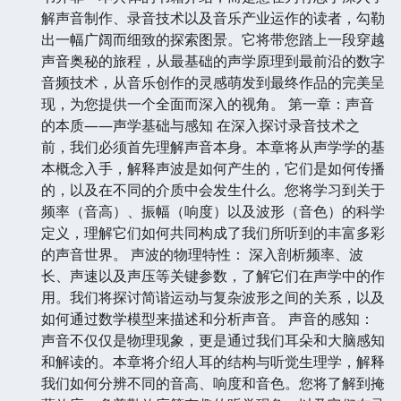
解声音制作、录音技术以及音乐产业运作的读者，勾勒
出一幅广阔而细致的探索图景。它将带您踏上一段穿越
声音奥秘的旅程，从最基础的声学原理到最前沿的数字
音频技术，从音乐创作的灵感萌发到最终作品的完美呈
现，为您提供一个全面而深入的视角。 第一章：声音
的本质——声学基础与感知 在深入探讨录音技术之
前，我们必须首先理解声音本身。本章将从声学学的基
本概念入手，解释声波是如何产生的，它们是如何传播
的，以及在不同的介质中会发生什么。您将学习到关于
频率（音高）、振幅（响度）以及波形（音色）的科学
定义，理解它们如何共同构成了我们所听到的丰富多彩
的声音世界。 声波的物理特性： 深入剖析频率、波
长、声速以及声压等关键参数，了解它们在声学中的作
用。我们将探讨简谐运动与复杂波形之间的关系，以及
如何通过数学模型来描述和分析声音。 声音的感知：
声音不仅仅是物理现象，更是通过我们耳朵和大脑感知
和解读的。本章将介绍人耳的结构与听觉生理学，解释
我们如何分辨不同的音高、响度和音色。您将了解到掩