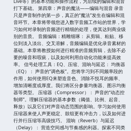
Live等）的基本功能和操作流程，为后续的编辑和混音
打下基础。 第四章：声音的魔法——编辑与混音 录音
只是声音制作的第一步，真正的“魔法”发生在编辑和混
音环节。本章将带领您进入数字音频工作站的世界，学
习如何对录制的音频进行精细的处理，使其达到商业级
别的音质。 音频编辑：精雕细琢： 从剪辑、粘贴、移
位到淡入淡出、交叉溶解，音频编辑是优化录音素材的
基础。本章将教授如何进行精准的音频剪辑，去除不必
要的噪音和瑕疵，以及如何利用自动化功能来提高效
率。 信号处理工具：EQ、压缩、混响与延迟： 均衡器
（EQ）： 声音的“调色板”。您将学习到不同频率段的
作用，如何使用EQ来塑造音色、消除不悦耳的频率、
增加清晰度或厚度。我们将区分参量均衡器、图示均衡
器等类型。 压缩器（Compressor）： 声音的“动态控
制师”。理解压缩器的基本参数（阈值、比例、起音、
释放）以及它们对声音动态范围的影响。学习如何使用
压缩器来使人声更稳定、鼓组更有冲击力，以及如何进
行并行压缩等高级技巧。 混响（Reverb）与延迟
（Delay）： 营造空间感与节奏感的利器。探索不同类