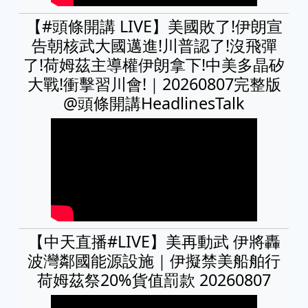
【#頭條開講 LIVE】美國敗了!伊朗宣
告朝核武大國邁進!川普認了!沒飛彈
了!荷姆茲主導權伊朗拿下!中美多晶矽
大戰!衝擊習川會!｜20260807完整版
@頭條開講HeadlinesTalk
【中天直播#LIVE】​美再動武 伊將轟
波灣鄰國能源設施｜伊擬禁美船舶行
荷姆茲祭20%貨值罰款 20260807