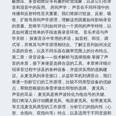
蔽效应、多普勒效应等有趣的听觉现象，以及它们在录
音和混音中的应用。 房间声学： 声音在不同环境中的
传播和反射特性至关重要。我们将探讨驻波、反射、吸
收、扩散等房间声学原理，理解这些因素如何影响录音
的质量。您将学习到如何评估一个房间的声学特性，以
及如何通过简单的手段改善录音环境。 音乐术语与声
学关联： 探索音乐中常用的术语，如音程、和弦、调
式等，并将其与声学原理相结合。了解泛音列如何决定
乐器的音色，以及不同乐器在频率范围上的分布特点。
第二章：录音设备——技术解析与选择指南 掌握了声
音的本质，接下来便是选择合适的工具。本章将详细介
绍录音过程中涉及的各种设备，并提供实用的选购建
议。从麦克风到录音接口，从监听耳机到调音台，我们
将逐一剖析它们的工作原理，比较不同类型设备的优缺
点，帮助您根据自身需求做出明智的选择。 麦克风：
声音的耳朵： 麦克风是将声波转化为电信号的关键。
我们将深入探讨动圈麦克风、电容麦克风、铝带麦克风
等主流麦克风类型的工作原理，分析它们的指向性（心
形、全指向、双指向等）特点，以及适用于不同音源和