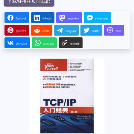
下载链接在页面底部
facebook
linkedin
mastodon
messenger
pinterest
reddit
telegram
twitter
viber
vkontakte
whatsapp
复制链接