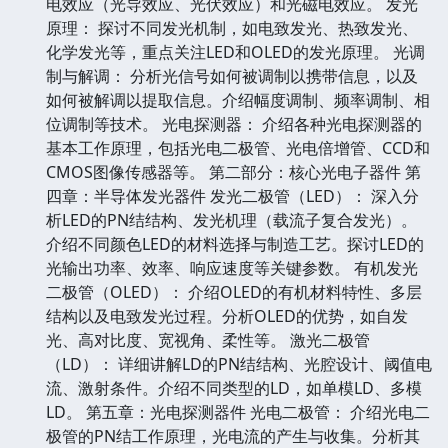
电效应（光导效应、光伏效应）和光磁电效应。 发光
原理： 探讨不同发光机制，如电致发光、热致发光、
化学发光等，重点关注LED和OLED的发光原理。 光调
制与解调： 分析光信号如何被调制以携带信息，以及
如何被解调以提取信息。介绍幅度调制、频率调制、相
位调制等技术。 光电探测器： 介绍各种光电探测器的
基本工作原理，包括光电二极管、光电倍增管、CCD和
CMOS图像传感器等。 第二部分：核心光电子器件 第
四章：半导体发光器件 发光二极管（LED）： 深入分
析LED的PN结结构、发光机理（载流子复合发光）。
介绍不同颜色LED的材料选择与制造工艺。探讨LED的
光输出功率、效率、响应速度等关键参数。 有机发光
二极管（OLED）： 介绍OLED的有机材料特性、多层
结构以及电致发光过程。分析OLED的优势，如自发
光、高对比度、宽视角、柔性等。 激光二极管
（LD）： 详细讲解LD的PN结结构、光腔设计、阈值电
流、激射条件。介绍不同类型的LD，如单模LD、多模
LD。 第五章：光电探测器件 光电二极管： 介绍光电二
极管的PN结工作原理，光电流的产生与收集。分析其