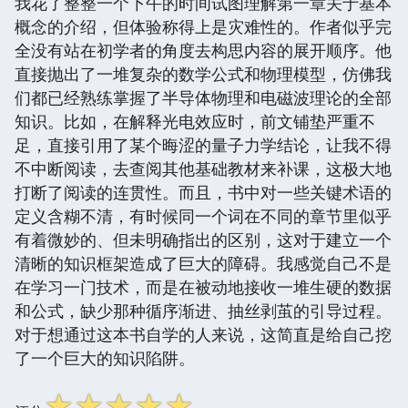
我花了整整一个下午的时间试图理解第一章关于基本
概念的介绍，但体验称得上是灾难性的。作者似乎完
全没有站在初学者的角度去构思内容的展开顺序。他
直接抛出了一堆复杂的数学公式和物理模型，仿佛我
们都已经熟练掌握了半导体物理和电磁波理论的全部
知识。比如，在解释光电效应时，前文铺垫严重不
足，直接引用了某个晦涩的量子力学结论，让我不得
不中断阅读，去查阅其他基础教材来补课，这极大地
打断了阅读的连贯性。而且，书中对一些关键术语的
定义含糊不清，有时候同一个词在不同的章节里似乎
有着微妙的、但未明确指出的区别，这对于建立一个
清晰的知识框架造成了巨大的障碍。我感觉自己不是
在学习一门技术，而是在被动地接收一堆生硬的数据
和公式，缺少那种循序渐进、抽丝剥茧的引导过程。
对于想通过这本书自学的人来说，这简直是给自己挖
了一个巨大的知识陷阱。
☆
☆
☆
☆
☆