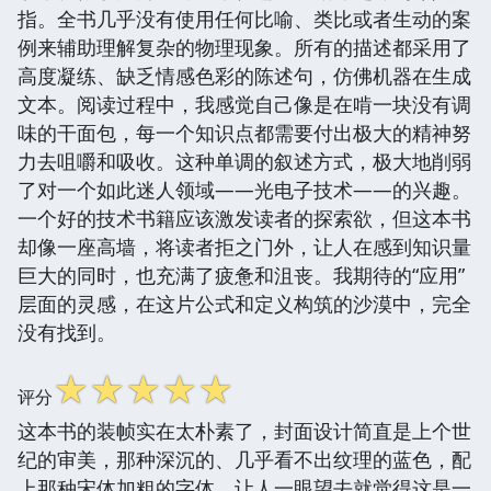
指。全书几乎没有使用任何比喻、类比或者生动的案
例来辅助理解复杂的物理现象。所有的描述都采用了
高度凝练、缺乏情感色彩的陈述句，仿佛机器在生成
文本。阅读过程中，我感觉自己像是在啃一块没有调
味的干面包，每一个知识点都需要付出极大的精神努
力去咀嚼和吸收。这种单调的叙述方式，极大地削弱
了对一个如此迷人领域——光电子技术——的兴趣。
一个好的技术书籍应该激发读者的探索欲，但这本书
却像一座高墙，将读者拒之门外，让人在感到知识量
巨大的同时，也充满了疲惫和沮丧。我期待的“应用”
层面的灵感，在这片公式和定义构筑的沙漠中，完全
没有找到。
☆
☆
☆
☆
☆
评分
这本书的装帧实在太朴素了，封面设计简直是上个世
纪的审美，那种深沉的、几乎看不出纹理的蓝色，配
上那种宋体加粗的字体，让人一眼望去就觉得这是一