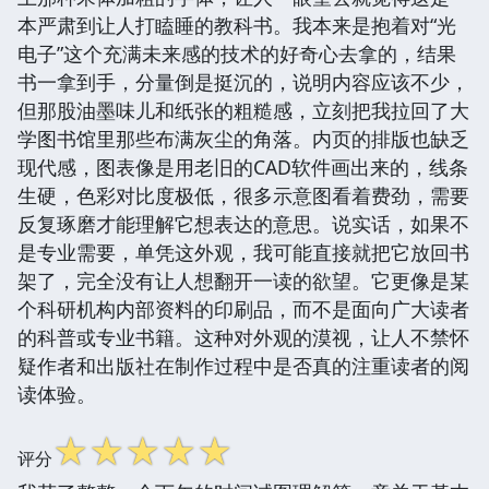
本严肃到让人打瞌睡的教科书。我本来是抱着对“光
电子”这个充满未来感的技术的好奇心去拿的，结果
书一拿到手，分量倒是挺沉的，说明内容应该不少，
但那股油墨味儿和纸张的粗糙感，立刻把我拉回了大
学图书馆里那些布满灰尘的角落。内页的排版也缺乏
现代感，图表像是用老旧的CAD软件画出来的，线条
生硬，色彩对比度极低，很多示意图看着费劲，需要
反复琢磨才能理解它想表达的意思。说实话，如果不
是专业需要，单凭这外观，我可能直接就把它放回书
架了，完全没有让人想翻开一读的欲望。它更像是某
个科研机构内部资料的印刷品，而不是面向广大读者
的科普或专业书籍。这种对外观的漠视，让人不禁怀
疑作者和出版社在制作过程中是否真的注重读者的阅
读体验。
☆
☆
☆
☆
☆
评分