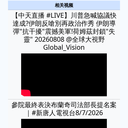
相关视频
【中天直播 #LIVE】川普急喊協議快
達成?伊朗反嗆別再政治作秀 伊朗導
彈"抗干擾"震撼美軍!荷姆茲封鎖"失
靈" 20260808 @全球大視野
Global_Vision
參院最終表決布蘭奇司法部長提名案
｜#新唐人電視台8/7/2026