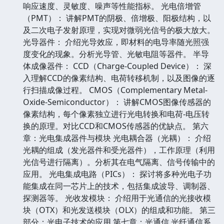
响应速度、灵敏度、噪声等性能指标。 光电倍增管
（PMT）： 讲解PMT的阴极、倍增极、阳极结构，以
及二次电子发射原理，实现对微弱光信号的极大放大。
光导器件： 介绍光导效应，即材料的电导率随光照强
度变化的现象。分析光导管、光敏电阻等器件。 半导
体成像器件： CCD（Charge-Coupled Device）： 深
入理解CCD的像素结构、电荷转移机制，以及图像的逐
行扫描成像过程。 CMOS（Complementary Metal-
Oxide-Semiconductor）： 讲解CMOS图像传感器的
像素结构，每个像素独立进行光电转换和电荷-电压转
换的原理。对比CCD和CMOS传感器的优缺点。 第六
章：光电集成器件与模块 光电耦合器（光耦）： 介绍
光耦的组成（发光器件和受光器件），工作原理（利用
光信号进行隔离）。分析其在电气隔离、信号传输中的
应用。 光电集成电路（PICs）： 探讨将多种光电子功
能集成在同一芯片上的技术，包括集成波导、调制器、
探测器等。 光收发模块： 介绍用于光通信的光接收模
块（OTX）和光发送模块（OLX）的组成和功能。 第三
部分：光电子技术的应用 第七章：光通信 光纤通信系