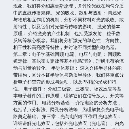
现象。我们将介绍惠更斯原理，并讨论光线在均匀介质
中的直线传播规律。 光的吸收、散射与透射： 阐述光
与物质相互作用的机制，分析不同材料对光的吸收、散
射特性，以及它们对光信号传输的影响。 激光的基本
原理： 介绍激光的产生机制，包括受激发射、粒子数
反转等核心概念。我们将分析激光的单色性、方向性、
相干性和高亮度等特性，并讨论不同类型的激光器。
第二章：电子学基础回顾 电流、电压与电阻： 回顾欧
姆定律、基尔霍夫定律等基本电路理论，理解电荷的流
动与能量的转化。 半导体基础： 深入介绍半导体的能
带结构，区分本征半导体与杂质半导体。我们将重点分
析电子和空穴的形成与运动，以及PN结的形成和特
性。 电子器件： 介绍二极管、三极管、场效应管等基
本电子器件的工作原理，理解它们在信号放大、开关等
方面的作用。 电路分析基础： 介绍电路的分析方法，
包括节点分析法、网孔分析法等，为理解复杂光电子电
路奠定基础。 第三章：光与电的相互作用 光电效应：
详细讲解光电效应，包括外光电效应（光电管）、内光