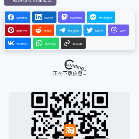
facebook
linkedin
mastodon
messenger
pinterest
reddit
telegram
twitter
viber
vkontakte
whatsapp
复制链接
Loading...
正在下载信息...