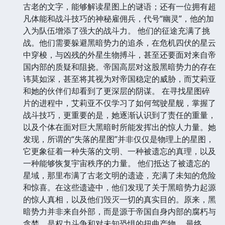
古老的文字，能够解读星图上的谜语；还有一位拥有超
凡体能和战斗技巧的神秘雇佣兵，代号“幽灵”，他的加
入为队伍增添了强大的战斗力。 他们的征途充满了挑
战。他们需要躲避黑暗势力的追杀，在危机四伏的星云
中穿梭，与凶残的外星生物搏斗，甚至还要面对来自帝
国内部的质疑和阻挠。帝国高层对这股黑暗势力的存在
讳莫如深，甚至将其视为对帝国稳定的威胁，而艾莉亚
和她的伙伴们却看到了更深层的阴谋。 在寻找星图碎
片的进程中，艾莉亚不仅学习了如何驾驶星舰，掌握了
战斗技巧，更重要的是，她逐渐认识到了责任的重量，
以及个体在面对巨大黑暗时所能发挥出的惊人力量。她
发现，所谓的“失落的星图”并非仅仅是物理上的星图，
它更象征着一种失落的文明、一种被遗忘的真理，以及
一种能够恢复宇宙秩序的力量。 他们抵达了被遗忘的
星域，那里布满了古老文明的遗迹，充满了未知的危险
和惊喜。在这些遗迹中，他们发现了关于黑暗势力起源
的惊人真相，以及他们毁灭一切的真实目的。原来，黑
暗势力并非来自外部，而是源于帝国自身内部的腐朽与
贪婪，是权力斗争和对未知恐惧的扭曲产物。 最终，