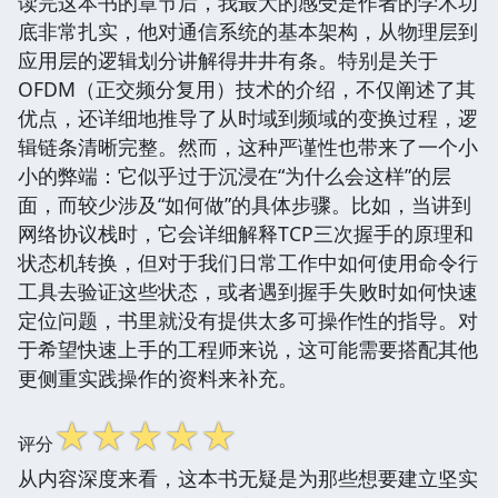
读完这本书的章节后，我最大的感受是作者的学术功
底非常扎实，他对通信系统的基本架构，从物理层到
应用层的逻辑划分讲解得井井有条。特别是关于
OFDM（正交频分复用）技术的介绍，不仅阐述了其
优点，还详细地推导了从时域到频域的变换过程，逻
辑链条清晰完整。然而，这种严谨性也带来了一个小
小的弊端：它似乎过于沉浸在“为什么会这样”的层
面，而较少涉及“如何做”的具体步骤。比如，当讲到
网络协议栈时，它会详细解释TCP三次握手的原理和
状态机转换，但对于我们日常工作中如何使用命令行
工具去验证这些状态，或者遇到握手失败时如何快速
定位问题，书里就没有提供太多可操作性的指导。对
于希望快速上手的工程师来说，这可能需要搭配其他
更侧重实践操作的资料来补充。
☆
☆
☆
☆
☆
评分
从内容深度来看，这本书无疑是为那些想要建立坚实