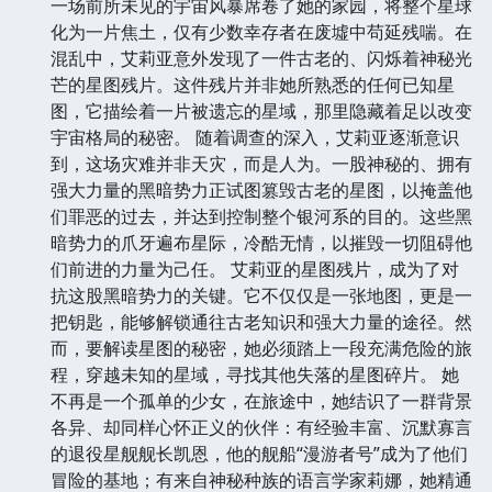
一场前所未见的宇宙风暴席卷了她的家园，将整个星球
化为一片焦土，仅有少数幸存者在废墟中苟延残喘。在
混乱中，艾莉亚意外发现了一件古老的、闪烁着神秘光
芒的星图残片。这件残片并非她所熟悉的任何已知星
图，它描绘着一片被遗忘的星域，那里隐藏着足以改变
宇宙格局的秘密。 随着调查的深入，艾莉亚逐渐意识
到，这场灾难并非天灾，而是人为。一股神秘的、拥有
强大力量的黑暗势力正试图篡毁古老的星图，以掩盖他
们罪恶的过去，并达到控制整个银河系的目的。这些黑
暗势力的爪牙遍布星际，冷酷无情，以摧毁一切阻碍他
们前进的力量为己任。 艾莉亚的星图残片，成为了对
抗这股黑暗势力的关键。它不仅仅是一张地图，更是一
把钥匙，能够解锁通往古老知识和强大力量的途径。然
而，要解读星图的秘密，她必须踏上一段充满危险的旅
程，穿越未知的星域，寻找其他失落的星图碎片。 她
不再是一个孤单的少女，在旅途中，她结识了一群背景
各异、却同样心怀正义的伙伴：有经验丰富、沉默寡言
的退役星舰舰长凯恩，他的舰船“漫游者号”成为了他们
冒险的基地；有来自神秘种族的语言学家莉娜，她精通