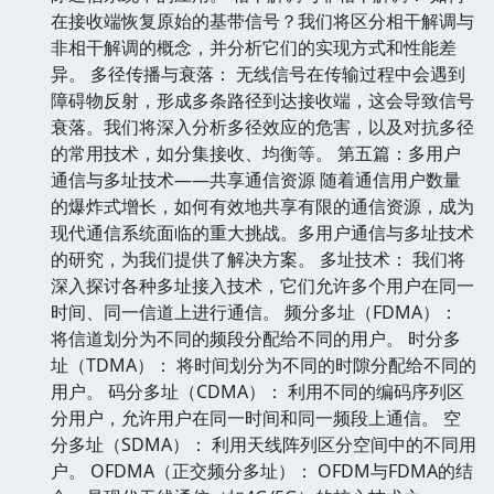
在接收端恢复原始的基带信号？我们将区分相干解调与
非相干解调的概念，并分析它们的实现方式和性能差
异。 多径传播与衰落： 无线信号在传输过程中会遇到
障碍物反射，形成多条路径到达接收端，这会导致信号
衰落。我们将深入分析多径效应的危害，以及对抗多径
的常用技术，如分集接收、均衡等。 第五篇：多用户
通信与多址技术——共享通信资源 随着通信用户数量
的爆炸式增长，如何有效地共享有限的通信资源，成为
现代通信系统面临的重大挑战。多用户通信与多址技术
的研究，为我们提供了解决方案。 多址技术： 我们将
深入探讨各种多址接入技术，它们允许多个用户在同一
时间、同一信道上进行通信。 频分多址（FDMA）：
将信道划分为不同的频段分配给不同的用户。 时分多
址（TDMA）： 将时间划分为不同的时隙分配给不同的
用户。 码分多址（CDMA）： 利用不同的编码序列区
分用户，允许用户在同一时间和同一频段上通信。 空
分多址（SDMA）： 利用天线阵列区分空间中的不同用
户。 OFDMA（正交频分多址）： OFDM与FDMA的结