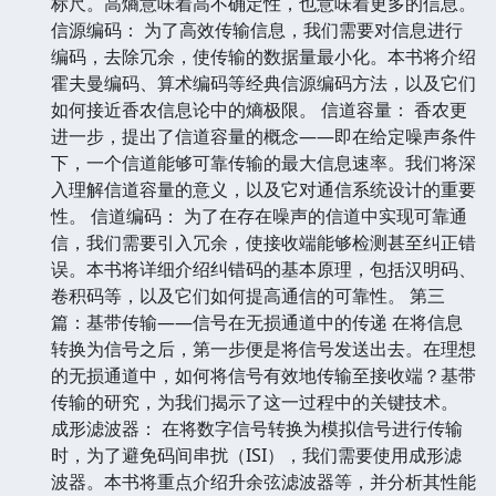
标尺。高熵意味着高不确定性，也意味着更多的信息。
信源编码： 为了高效传输信息，我们需要对信息进行
编码，去除冗余，使传输的数据量最小化。本书将介绍
霍夫曼编码、算术编码等经典信源编码方法，以及它们
如何接近香农信息论中的熵极限。 信道容量： 香农更
进一步，提出了信道容量的概念——即在给定噪声条件
下，一个信道能够可靠传输的最大信息速率。我们将深
入理解信道容量的意义，以及它对通信系统设计的重要
性。 信道编码： 为了在存在噪声的信道中实现可靠通
信，我们需要引入冗余，使接收端能够检测甚至纠正错
误。本书将详细介绍纠错码的基本原理，包括汉明码、
卷积码等，以及它们如何提高通信的可靠性。 第三
篇：基带传输——信号在无损通道中的传递 在将信息
转换为信号之后，第一步便是将信号发送出去。在理想
的无损通道中，如何将信号有效地传输至接收端？基带
传输的研究，为我们揭示了这一过程中的关键技术。
成形滤波器： 在将数字信号转换为模拟信号进行传输
时，为了避免码间串扰（ISI），我们需要使用成形滤
波器。本书将重点介绍升余弦滤波器等，并分析其性能