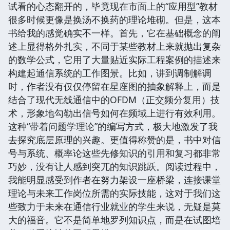
试看的心态翻开的，毕竟现在市面上的“应用型”教材
很多时候更像是换汤不换药的理论堆砌。但是，这本
书给我的感觉确实不一样。首先，它在基础概念的阐
述上显得格外扎实，不同于某些教材上来就抛出复杂
的数学公式，它用了大量贴近实际工程案例的描述来
构建起通信系统的工作图景。比如，讲到调制解调
时，作者没有仅仅停留在星座图的抽象解释上，而是
结合了现代无线通信中的OFDM（正交频分复用）技
术，形象地勾勒出信号如何在频域上进行有效利用。
这种“带着问题学理论”的编写方式，极大地激发了我
去探究底层原理的兴趣。更值得称赞的是，书中对信
号与系统、概率论这些先修知识的引用和复习都非常
巧妙，没有让人感到突兀的知识跳跃。阅读过程中，
我能明显感受到作者在努力架设一座桥梁，连接课堂
理论与未来工作岗位所需的实际技能，这对于我们这
些致力于未来在通信行业就业的学生来说，无疑是莫
大的福音。它不是简单地罗列知识点，而是在试图培