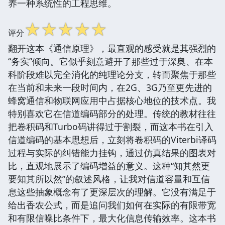
养一种系统性的工程思维。
☆
☆
☆
☆
☆
评分
翻开这本《通信原理》，最直观的感受就是其强烈的
“务实”倾向。它似乎刻意避开了那些过于深奥、在本
科阶段难以完全消化的纯理论分支，转而聚焦于那些
在当前和未来一段时间内，在2G、3G乃至更先进的
蜂窝通信和物联网应用中占据核心地位的技术点。我
特别喜欢它在信道编码部分的处理。传统的教材往往
把卷积码和Turbo码讲得过于割裂，而这本书在引入
信道编码的基本思想后，立刻将卷积码的Viterbi译码
过程与实际的纠错能力挂钩，通过仿真结果的图表对
比，直观地展示了编码增益的意义。这种“知其然更
要知其所以然”的叙述风格，让我对信道容量和互信
息这些抽象概念有了更深层次的理解。它没有满足于
给出香农公式，而是追问我们如何在实际的有限带宽
和有限信噪比条件下，最大化信息传输效率。这本书