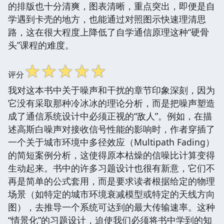
的排版也十分清爽，图表清晰，重点突出，即便是自
学遇到卡壳的地方，也能通过对照图示快速理清思
路，这在很大程度上降低了自学通信原理这种“硬骨
头”课程的难度。
☆
☆
☆
☆
☆
评分
我对这本书中关于噪声和干扰的章节印象深刻，因为
它没有采取那种冷冰冰的理论分析，而是把噪声塑造
成了通信系统设计中必须正视的“敌人”。例如，在描
述高斯白噪声对接收信号性能的影响时，作者穿插了
一个关于城市环境中多径效应（Multipath Fading）
的简短案例分析，这使得原本枯燥的信噪比计算变得
生动起来。书中的许多习题设计也很有新意，它们不
再是简单的公式套用，而是要求读者根据给定的物理
场景（如特定的城市环境衰减模型或特定的天线方向
图），去推导一个系统可达到的最大传输速率。这种
“情景化”的习题设计，迫使我们必须将书中学到的知