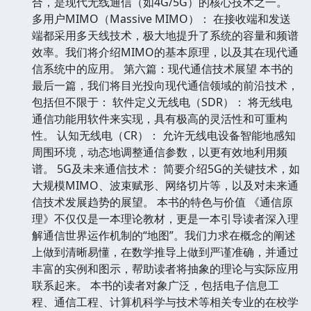
合，是现代无线通信（如4G/5G）的核心技术之一。
多用户MIMO（Massive MIMO）： 在接收端和发送
端都采用多天线技术，极大地提升了系统的容量和频谱
效率。我们将介绍MIMO的基本原理，以及其在现代通
信系统中的应用。 第六篇：现代通信技术展望 本书的
最后一篇，我们将目光投向现代通信领域的前沿技术，
包括但不限于： 软件定义无线电（SDR）： 将无线电
通信功能用软件来实现，具有极高的灵活性和可重构
性。 认知无线电（CR）： 允许无线电设备智能地感知
周围环境，动态地调整通信参数，以更有效地利用频
谱。 5G及未来通信技术： 简要介绍5G的关键技术，如
大规模MIMO、波束赋形、网络切片等，以及对未来通
信技术发展趋势的展望。 本书的特色与价值 《通信原
理》不仅仅是一本理论教材，更是一本引导读者深入理
解通信世界运作机制的“地图”。我们力求在概念的阐述
上做到清晰易懂，在数学推导上做到严谨准确，并通过
丰富的实例和图示，帮助读者将抽象的理论与实际应用
联系起来。 本书的读者对象广泛，包括电子信息工
程、通信工程、计算机科学与技术等相关专业的在校学