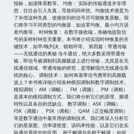
指标，如滚降系数等。 均衡： 实际的传输通道并非理
想，往往会引入失真，导致码间串扰。均衡技术便是为
了补偿这种失真，使接收到的信号尽可能恢复原貌。我
们将学习不同类型的均衡器，如迫零均衡、最小均方误
差均衡等。 时钟恢复： 在数字接收端，准确地提取信
号的采样时钟至关重要。本书将介绍实现时钟恢复的关
键技术，如早/晚判决、锁相环等。 第四篇：带通传输
——无线通信的奥秘 当今通信，绝大多数采用带通传
输，即信号被调制到高频载波上进行传输，尤其是在无
线通信领域。带通传输的研究，是理解现代无线通信系
统的核心。 调制技术： 如何将基带信号携带到高频载
波上？本书将详细介绍各种模拟调制和数字调制技术。
模拟调制： AM（调幅）、FM（调频）、PM（调相）
是基本的模拟调制方式，我们将分析它们的原理、频谱
特性以及各自的优缺点。 数字调制： ASK（调幅）、
FSK（调频）、PSK（调相）、QAM（正交幅度调制）
等是数字通信中最常用的调制技术。我们将深入分析它
们的星座图、功率谱密度、误码率性能，以及它们在实
际通信系统中的应用。 相干解调与非相干解调： 如何