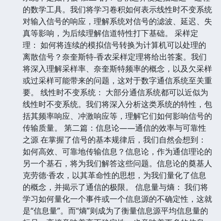
的数学工具。我们将学习卷积如何表示线性时不变系统
对输入信号的响应，理解系统对信号的滤波、延迟、失
真等影响，为后续理解信道特性打下基础。 采样定
理： 如何将连续的模拟信号转换为计算机可以处理的
离散信号？奈奎斯特-香农采样定理将给出答案。我们
将深入理解采样率、奈奎斯特频率的概念，以及欠采样
或过采样可能带来的问题，这对于数字通信系统至关重
要。 线性时不变系统： 大部分通信系统都可以近似为
线性时不变系统。我们将深入分析这类系统的特性，包
括其频率响应、冲激响应等，理解它们如何影响信号的
传输质量。 第二篇：信息论——通信的效率与可靠性
之源 在掌握了信号的基本规律后，我们自然会想到：
如何高效、可靠地传输信息？信息论，作为通信理论的
另一个基石，将为我们解答这些问题。信息论的奠基人
克劳德·香农，以其革命性的思想，为我们量化了信息
的概念，并揭示了通信的极限。 信息量与熵： 我们将
学习如何量化一个事件或一个信息源的不确定性，这就
是“信息量”。而“熵”则成为了衡量信息源平均信息量的