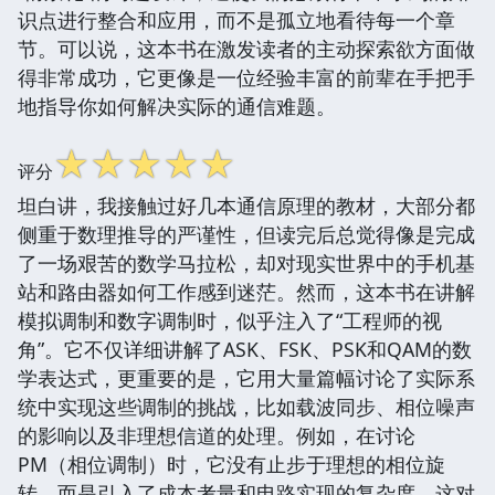
识点进行整合和应用，而不是孤立地看待每一个章
节。可以说，这本书在激发读者的主动探索欲方面做
得非常成功，它更像是一位经验丰富的前辈在手把手
地指导你如何解决实际的通信难题。
☆
☆
☆
☆
☆
评分
坦白讲，我接触过好几本通信原理的教材，大部分都
侧重于数理推导的严谨性，但读完后总觉得像是完成
了一场艰苦的数学马拉松，却对现实世界中的手机基
站和路由器如何工作感到迷茫。然而，这本书在讲解
模拟调制和数字调制时，似乎注入了“工程师的视
角”。它不仅详细讲解了ASK、FSK、PSK和QAM的数
学表达式，更重要的是，它用大量篇幅讨论了实际系
统中实现这些调制的挑战，比如载波同步、相位噪声
的影响以及非理想信道的处理。例如，在讨论
PM（相位调制）时，它没有止步于理想的相位旋
转，而是引入了成本考量和电路实现的复杂度，这对