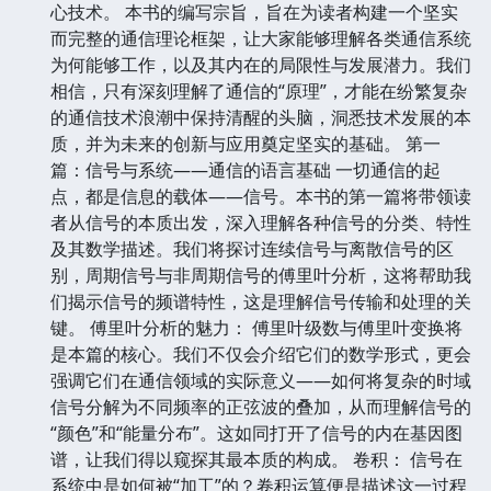
心技术。 本书的编写宗旨，旨在为读者构建一个坚实
而完整的通信理论框架，让大家能够理解各类通信系统
为何能够工作，以及其内在的局限性与发展潜力。我们
相信，只有深刻理解了通信的“原理”，才能在纷繁复杂
的通信技术浪潮中保持清醒的头脑，洞悉技术发展的本
质，并为未来的创新与应用奠定坚实的基础。 第一
篇：信号与系统——通信的语言基础 一切通信的起
点，都是信息的载体——信号。本书的第一篇将带领读
者从信号的本质出发，深入理解各种信号的分类、特性
及其数学描述。我们将探讨连续信号与离散信号的区
别，周期信号与非周期信号的傅里叶分析，这将帮助我
们揭示信号的频谱特性，这是理解信号传输和处理的关
键。 傅里叶分析的魅力： 傅里叶级数与傅里叶变换将
是本篇的核心。我们不仅会介绍它们的数学形式，更会
强调它们在通信领域的实际意义——如何将复杂的时域
信号分解为不同频率的正弦波的叠加，从而理解信号的
“颜色”和“能量分布”。这如同打开了信号的内在基因图
谱，让我们得以窥探其最本质的构成。 卷积： 信号在
系统中是如何被“加工”的？卷积运算便是描述这一过程