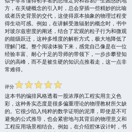
似乎非常懂得初学者的思维定势和容易产生困惑的地
方，在关键概念的引入时，总会穿插一些精妙的比喻
或者历史背景的交代，这使得原本抽象的物理过程变
得生动可感。例如，在讲解受激辐射的概念时，书中
对玻尔兹密度的阐述，结合了宏观的粒子行为和微观
的能级跃迁，这种多维度的解析方式，极大地降低了
理解门槛。整个阅读体验下来，感觉自己像是在一位
经验丰富、耐心十足的导师的带领下，一步步攀登知
识的高峰，而不是被生硬的知识点推着走，这一点非
常难得。
☆
☆
☆
☆
☆
评分
这本书的编排风格透着一股浓厚的工程实用主义色
彩，这种务实态度是很多偏重理论的物理教材所欠缺
的。它很少陷入纯粹的数学证明的泥潭，即使是不可
避免的公式推导，也会紧密地与其背后的物理意义和
工程应用场景相结合。例如，在介绍腔体设计时，书