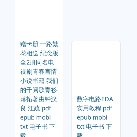
赠卡册 一路繁
花相送 纪念版
全2册同名电
视剧青春言情
小说书籍 我们
的千阙歌青衫
落拓著由钟汉
数字电路EDA
良 江疏 pdf
实用教程 pdf
epub mobi
epub mobi
txt 电子书 下
txt 电子书 下
载
载