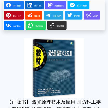
facebook
linkedin
mastodon
messenger
pinterest
reddit
telegram
twitter
viber
vkontakte
whatsapp
复制链接
【正版书】 激光原理技术及应用 国防科工委