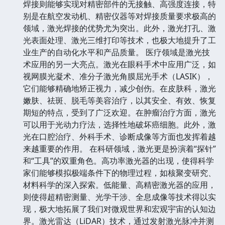
焊接则能够实现对精密部件的无接触、高强度连接，特
别是在航空发动机、精密仪器等对焊接质量要求极高的
领域，激光焊接的优势尤为突出。此外，激光打孔、激
光表面处理、激光三维打印等技术，也极大地提升了工
业生产的自动化水平和产品质量。 医疗领域是激光技
术应用的另一大亮点。激光在眼科手术中应用广泛，如
视网膜光凝术、准分子激光角膜屈光手术（LASIK），
它们能够精确地矫正视力，减少创伤。在皮肤科，激光
嫩肤、祛斑、脱毛等美容治疗，以其安全、有效、恢复
期短的特点，受到了广泛欢迎。在肿瘤治疗方面，激光
可以用于光动力疗法，选择性地破坏癌细胞。此外，激
光在口腔治疗、外科手术、诊断成像等方面也发挥着越
来越重要的作用。 在科研领域，激光更是扮演着“探针”
和“工具”的双重角色。高功率激光器的出现，使得科学
家们能够模拟极端条件下的物理过程，如核聚变研究、
材料科学的深入探索。低能量、高精密激光器的应用，
则使得超精密测量、光学干涉、全息成像等技术得以实
现，极大地拓展了我们对微观世界和宏观宇宙的认知边
界。激光雷达（LiDAR）技术，通过发射激光脉冲并测