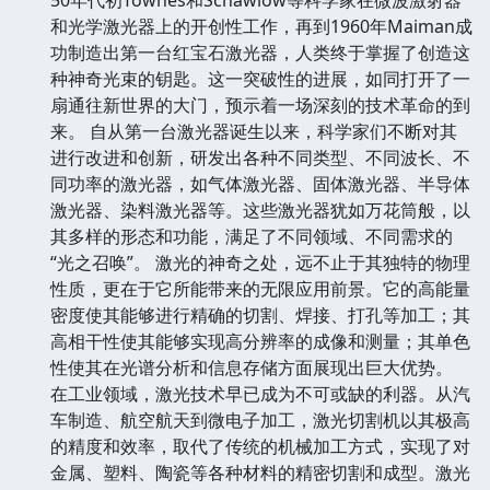
和光学激光器上的开创性工作，再到1960年Maiman成
功制造出第一台红宝石激光器，人类终于掌握了创造这
种神奇光束的钥匙。这一突破性的进展，如同打开了一
扇通往新世界的大门，预示着一场深刻的技术革命的到
来。 自从第一台激光器诞生以来，科学家们不断对其
进行改进和创新，研发出各种不同类型、不同波长、不
同功率的激光器，如气体激光器、固体激光器、半导体
激光器、染料激光器等。这些激光器犹如万花筒般，以
其多样的形态和功能，满足了不同领域、不同需求的
“光之召唤”。 激光的神奇之处，远不止于其独特的物理
性质，更在于它所能带来的无限应用前景。它的高能量
密度使其能够进行精确的切割、焊接、打孔等加工；其
高相干性使其能够实现高分辨率的成像和测量；其单色
性使其在光谱分析和信息存储方面展现出巨大优势。
在工业领域，激光技术早已成为不可或缺的利器。从汽
车制造、航空航天到微电子加工，激光切割机以其极高
的精度和效率，取代了传统的机械加工方式，实现了对
金属、塑料、陶瓷等各种材料的精密切割和成型。激光