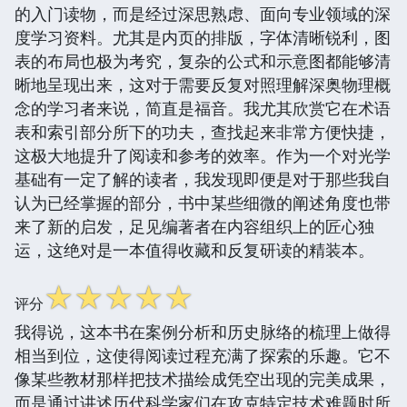
的入门读物，而是经过深思熟虑、面向专业领域的深
度学习资料。尤其是内页的排版，字体清晰锐利，图
表的布局也极为考究，复杂的公式和示意图都能够清
晰地呈现出来，这对于需要反复对照理解深奥物理概
念的学习者来说，简直是福音。我尤其欣赏它在术语
表和索引部分所下的功夫，查找起来非常方便快捷，
这极大地提升了阅读和参考的效率。作为一个对光学
基础有一定了解的读者，我发现即便是对于那些我自
认为已经掌握的部分，书中某些细微的阐述角度也带
来了新的启发，足见编著者在内容组织上的匠心独
运，这绝对是一本值得收藏和反复研读的精装本。
☆
☆
☆
☆
☆
评分
我得说，这本书在案例分析和历史脉络的梳理上做得
相当到位，这使得阅读过程充满了探索的乐趣。它不
像某些教材那样把技术描绘成凭空出现的完美成果，
而是通过讲述历代科学家们在攻克特定技术难题时所