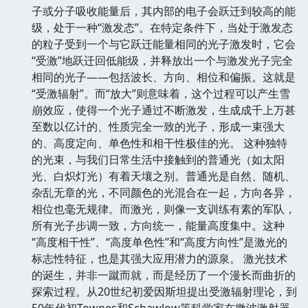
子或分子吸收能量后，其内部的电子会跃迁到较高的能
级，处于一种“激发态”。在特定条件下，当处于激发态
的粒子受到一个与它跃迁能量相同的光子激发时，它会
“受激”地跃迁回低能级，并释放出一个与激发光子完全
相同的光子——包括波长、方向、相位和偏振。这就是
“受激辐射”。而“放大”则意味着，这个过程可以产生雪
崩效应，使得一个光子通过不断激发，生成成千上万甚
至数以亿计的、性质完全一致的光子，形成一束强大
的、高度定向、单色性和相干性极佳的光。 这种独特
的光束，与我们日常生活中接触到的普通光（如太阳
光、白炽灯光）有着天壤之别。普通光是自然、随机、
杂乱无章的光，不同颜色的光混合在一起，方向各异，
相位也毫无规律。而激光，则像一支训练有素的军队，
所有光子步调一致，方向统一，能量高度集中。这种
“高度相干性”、“高度单色性”和“高度方向性”是激光的
标志性特征，也是其强大应用潜力的源泉。 激光技术
的诞生，并非一蹴而就，而是经历了一个漫长而曲折的
探索过程。从20世纪初爱因斯坦提出受激辐射理论，到
50年代初Townes和Schawlow等科学家在微波激射器