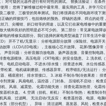
试： 对可疑的元器件进行有针对性的测试。 替换法验证： 在条
与使用： 您将了解维修过程中最常用、最实用的工具，并学习它们
及二极管、三极管的简单测试。我们将强调在不同电路环境下测
学习正确的焊接技巧，包括烙铁的预热、焊锡的选择、焊点的处理
螺丝刀、尖嘴钳、斜口钳等的用途，以及它们在家电维修中的重要
放大镜和良好的照明是必不可少的。 第二部分：常见家电故障诊
家电的维修实战部分。我们选择的家电类型涵盖了日常生活中最常
、OLED） 开不了机/无显示： 分析电源部分故障（保险丝、电源开
动故障（LCD/LED电视），主板核心芯片故障。 花屏/图像异
。 声音问题： 分析音频功放电路、扬声器连接、音量控制电路。
点排查电源模块、高压电容（CRT电视）的安全隐患。 2. 洗衣机
号、电机启动电容。 不进水/排水慢： 排查进水阀、水位传感器
皮带松紧、电机碳刷磨损、传感器异常。 程序错乱/无法运行： 分
器、桶底密封、排水管接口。 3. 冰箱 不制冷/制冷效果差：
冷剂泄漏，风扇电机，温控器，门封条。 压缩机不启动： 检查
压缩机、风扇、减震垫。 化霜功能失效： 排查化霜加热管、化霜
器积水盘。 4. 空调（挂机、柜机） 不制冷/制热： 检查制
机风扇、过滤网。 无法启动/无反应： 检查遥控器、电源、电脑
水泵（部分机型）。 异味： 清洁滤网、蒸发器、风轮，检查水盘