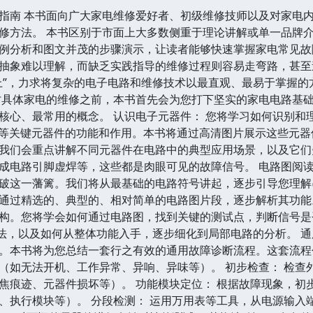
指南 本书面向广大家电维修爱好者、初级维修技师以及对家电
修方法。 本书区别于市面上大多数侧重于理论讲解或单一品牌
例分析和图文并茂的步骤演示，让读者能够快速掌握家电常见故
抽象难以理解，而缺乏实践指导的维修过程则容易走弯路，甚至
上”，力求将复杂的电子电路和维修技术以最直观、最易于掌握的
讨具体家电的维修之前，本书首先会为您打下坚实的家电电路基
核心、最常用的概念。 认识电子元器件： 您将学习如何识别和
）等关键元器件的功能和作用。本书将通过高清图片展示这些元
我们会重点讲解不同元器件在电路中的典型应用场景，以及它们
成电路引脚虚焊等，这些都是肉眼可见的故障信号。 电路图阅读
破这一藩篱。我们将从最基础的电路符号讲起，逐步引导您理解
通过精选的、典型的、相对简单的电路图片段，逐步解析其功能
构。您将学会如何通过电路图，找到关键的测试点，判断信号是
”法，以及如何从整体功能入手，逐步细化到局部电路的分析。 
。本书将为您总结一套行之有效的通用故障诊断流程。这套流程包
（如无法开机、工作异常、异响、异味等）。 初步检查： 检查
焦痕迹、元器件损坏等）。 功能模块定位： 根据故障现象，初
、执行模块等）。 分段检测： 运用万用表等工具，从电源输入