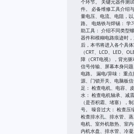
个环节。 关键元器件测
件。 必备维修工具介绍
量电压、电流、电阻，以
路。 电烙铁与焊锡： 
助工具： 介绍不同类型
器件和模糊电路痕迹时，
后，本书将进入各个具体
（CRT、LCD、LED
障（CRT电视），背光驱
信号传输、屏幕本身问题
电路。 漏电/异味： 重
源、门锁开关、电脑板信
足： 检查电机、电容、
水： 检查电机轴承、减震
（是否积霜、堵塞），制
号。 噪音过大： 检查
检查排水孔、排水管、蒸发
电机、室外机散热、室内
内机水盘、排水管、冷凝