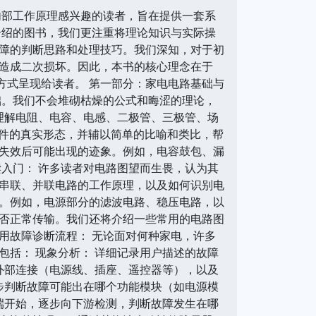
内部工作原理感兴趣的读者，旨在提供一套系
介绍的图书，我们更注重将理论知识与实际操
障的判断思路和处理技巧。我们深知，对于初
造成二次损坏。因此，本书的核心理念在于
方式呈现给读者。 第一部分：家电电路基础与
础。我们不会堆砌枯燥的公式和晦涩的理论，
理解电阻、电容、电感、二极管、三极管、场
器件的真实形态，并辅以简单的比喻和类比，帮
失效后可能出现的迹象。例如，电容鼓包、漏
入门： 许多读者对电路图望而生畏，认为其
串联、并联电路的工作原理，以及如何识别电
。例如，电源部分的滤波电路、稳压电路，以
否正常传输。我们还将介绍一些常用的电路图
通用故障诊断流程： 无论面对何种家电，许多
括： 现象分析： 详细记录用户描述的故障
外部连接（电源线、插座、遥控器等），以及
步判断故障可能出在哪个功能模块（如电源模
端开始，逐步向下游检测，判断故障发生在哪