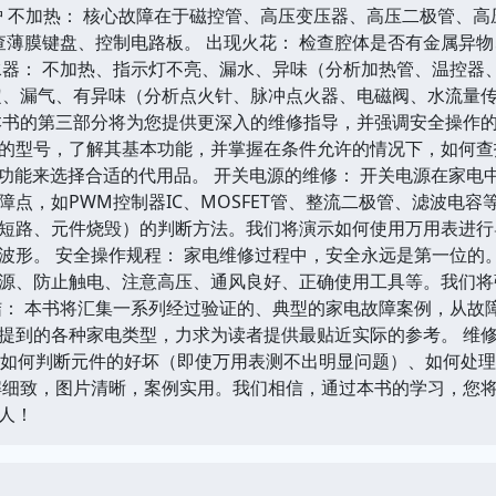
波炉 不加热： 核心故障在于磁控管、高压变压器、高压二极管、
查薄膜键盘、控制电路板。 出现火花： 检查腔体是否有金属异物、
水器： 不加热、指示灯不亮、漏水、异味（分析加热管、温控器
定、漏气、有异味（分析点火针、脉冲点火器、电磁阀、水流量传
本书的第三部分将为您提供更深入的维修指导，并强调安全操作的重
的型号，了解其基本功能，并掌握在条件允许的情况下，如何查
脚功能来选择合适的代用品。 开关电源的维修： 开关电源在家
点，如PWM控制器IC、MOSFET管、整流二极管、滤波电容等。
短路、元件烧毁）的判断方法。我们将演示如何使用万用表进行
波形。 安全操作规程： 家电维修过程中，安全永远是第一位的
源、防止触电、注意高压、通风良好、正确使用工具等。我们将
结： 本书将汇集一系列经过验证的、典型的家电故障案例，从故
提到的各种家电类型，力求为读者提供最贴近实际的参考。 维修
例如如何判断元件的好坏（即使万用表测不出明显问题）、如何处
解细致，图片清晰，案例实用。我们相信，通过本书的学习，您
人！