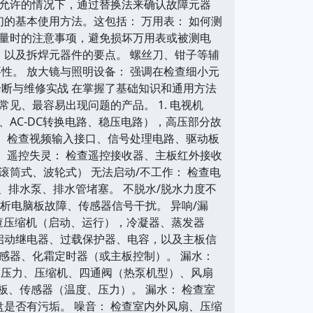
件允许的情况下，通过替换法来确认故障元器
的基本使用方法。这包括： 万用表： 如何测
量时的注意事项，避免损坏万用表或被测电
，以及拆焊元器件的要点。 螺丝刀、钳子等辅
性。 放大镜与照明设备： 强调在检查细小元
断与维修实战 在掌握了基础知识和通用方法
见、最容易出现问题的产品。 1. 电视机
关、AC-DC转换电路、稳压电路），高压部分故
常： 检查视频输入接口、信号处理电路、驱动板
 遥控失灵： 检查遥控接收器、主板红外接收
（滚筒式、波轮式） 无法启动/不工作： 检查电
、排水泵、排水管堵塞。 不脱水/脱水力度不
析电脑板故障、传感器信号干扰。 异响/漏
 排查压缩机（启动、运行），冷凝器、蒸发器
启动继电器、过载保护器、电容，以及主板信
传感器、化霜定时器（或主板控制）。 漏水：
冷剂压力、压缩机、四通阀（热泵机型）、风扇
板、传感器（温度、压力）。 漏水： 检查室
是否有污垢。 噪音： 检查室内外风扇、压缩