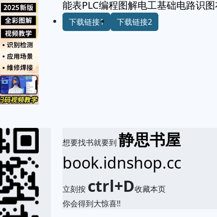
能表PLC编程图解电工基础电路识
下载链接1
下载链接2
静思书屋
想要找书就要到
book.idnshop.cc
ctrl+D
立刻按
收藏本页
你会得到大惊喜!!