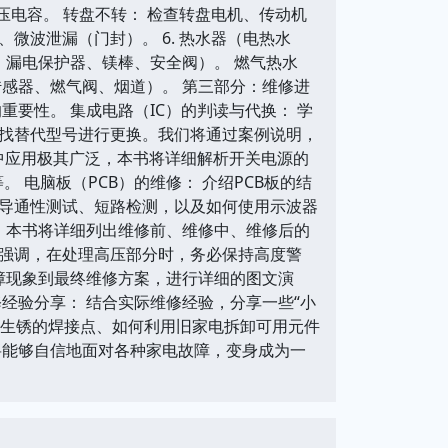
高压电容。 转盘不转： 检查转盘电机、传动机
微波泄漏（门封）。 6. 热水器（电热水
、漏电保护器、镁棒、安全阀）。 燃气热水
感器、燃气阀、烟道）。 第三部分：维修进
要性。 集成电路（IC）的判读与代换： 学
找替代型号进行更换。我们将通过案例说明，
电中应用极其广泛，本书将详细解析开关电源的
 电脑板（PCB）的维修： 介绍PCB板的结
导通性测试、短路检测，以及如何使用示波器
。本书将详细列出维修前、维修中、维修后的
强调，在处理高压部分时，务必保持高度警
障现象到最终维修方案，进行详细的图文演
经验分享： 结合实际维修经验，分享一些“小
理生锈的焊接点、如何利用旧家电拆卸可用元件
将能够自信地面对各种家电故障，变身成为一