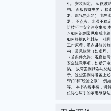
机、安装固定。 5. 微
构。 面板按键失灵： 检
器、燃气热水器） 电热
器： 不点火、水温不稳
阶技巧与安全注意事项 
习如何识别常见集成电路
如何根据IC的封装、引
工作原理，重点讲解其故障
构，常见故障（如虚焊、
（若条件允许）观察信号
安全注意事项，如断开电
惕。 故障案例精选与总
示。这些案例将涵盖上述
窍门”和“经验之谈”，
等。 本书内容丰富，讲
位得心应手的家电维修达