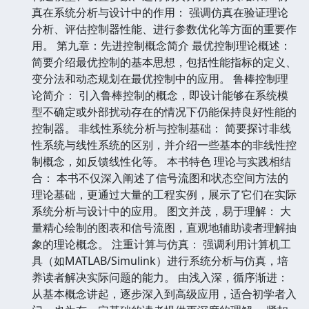
真在系统分析与设计中的作用： 强调仿真在验证理论
分析、评估控制器性能、进行参数优化等方面的重要作
用。 第九章：先进控制概念简介 最优控制理论概述：
简要介绍最优控制的基本思想，包括性能指标的定义、
变分法和动态规划在最优控制中的应用。 鲁棒控制理
论简介： 引入鲁棒控制的概念，即设计能够在系统模
型不确定或外部扰动存在的情况下仍能保持良好性能的
控制器。 非线性系统分析与控制基础： 简要探讨非线
性系统与线性系统的区别，并介绍一些基本的非线性控
制概念，如反馈线性化等。 本书特色 理论与实践相结
合： 本书不仅深入阐述了信号流图和状态空间方法的
理论基础，更通过大量的工程实例，展示了它们在实际
系统分析与设计中的应用。 图文并茂，易于理解： 大
量精心绘制的图表和信号流图，直观地辅助读者理解抽
象的理论概念。 注重计算与仿真： 强调利用计算机工
具（如MATLAB/Simulink）进行系统分析与仿真，培
养读者解决实际问题的能力。 由浅入深，循序渐进：
从基本概念讲起，逐步深入到高级应用，适合初学者入