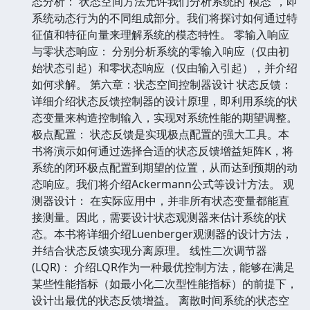
态分析： 状态空间方法允许我们分析系统的“模态”，即
系统动态行为的不同组成部分。我们将探讨如何通过特
征值和特征向量来理解系统的模态特性。 零输入响应
与零状态响应： 分别分析系统的零输入响应（仅由初
始状态引起）和零状态响应（仅由输入引起），并介绍
如何求解。 第六章：状态空间控制器设计 状态反馈：
详细介绍状态反馈控制器的设计原理，即利用系统的状
态变量来构造控制输入，实现对系统性能的期望调整。
极点配置： 状态反馈是实现极点配置的强大工具。本
书将演示如何通过选择合适的状态反馈增益矩阵K，将
系统的闭环极点配置到期望的位置，从而达到预期的动
态响应。我们将介绍Ackermann公式等设计方法。 观
测器设计： 在实际应用中，并非所有状态变量都能直
接测量。因此，需要设计状态观测器来估计系统的状
态。本书将详细介绍Luenberger观测器的设计方法，
并结合状态反馈实现分离原理。 线性二次调节器
(LQR)： 介绍LQR作为一种最优控制方法，能够在满足
某些性能指标（如最小化二次型性能指标）的前提下，
设计出最优的状态反馈增益。 离散时间系统的状态空