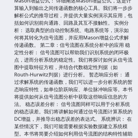
Mason增益公式： 详细阐述Mason增益公式，这是计
算输入到输出之间传递函数的核心工具。我们将一步步
解析公式的推导过程，并提供大量实例演示其应用，包
括如何识别前向通路、回路及其互不接触性。 实例分
析： 选取典型的自动控制系统、电路系统等，演示如
何将其转化为信号流图，并应用Mason增益公式求解
传递函数。 第二章：信号流图在系统分析中的应用 稳
定性分析： 信号流图可以帮助我们识别系统的闭环极
点，进而分析系统的稳定性。我们将探讨如何从信号流
图中提取特征方程，并结合代数稳定性判据（如
Routh-Hurwitz判据）进行分析。 暂态响应分析： 通
过求解系统的传递函数，我们可以进一步分析系统的暂
态响应特性，如单位阶跃响应、单位脉冲响应等。本书
将提供如何从信号流图分析中获取这些响应信息的方
法。 稳态误差分析： 信号流图同样可以用于分析系统
的稳态误差。我们将讲解如何通过信号流图计算系统的
DC增益，并推导出稳态误差的表达式。 系统辨识： 在
某些情况下，我们可能需要根据实验数据建立系统模
型。本书将简要介绍如何利用信号流图的结构特性辅助