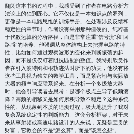
翻阅这本书的过程中，我感受到了作者在电路分析方
法论上的独到匠心。它不仅仅是一本知识点的罗列，
更像是一本电路思维的训练手册。在处理涉及反馈和
稳定性的章节时，作者没有采用那种僵硬的、纯粹基
于代数运算的分析路径，而是非常注重“信号流”和“回
路感”的培养。他强调从整体结构上去把握电路的特
性，比如如何通过观察波形的变化来判断振荡的起
因，而不是仅仅盯着阻抗匹配的数值。我特别欣赏作
者在引入波特图和根轨迹法时所下的功夫，他没有将
这些工具视为独立的数学工具，而是紧密地与实际放
大器的频率响应联系起来。在分析一个多级放大器
时，他会引导读者去思考：是哪个极点主导了低频滚
降？高频的相移又是如何累积导致不稳定？这种系统
性的、从现象到本质的追溯过程，极大地提升了我对
复杂系统稳定性的判断能力。这套分析框架，对于未
来从事射频或高速电路设计的人来说，无疑是宝贵的
财富，它教会的不是“怎么算”，而是“该怎么想”。