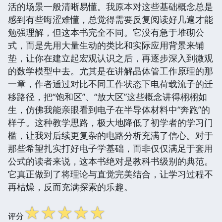
活的场景一般清晰易懂。我原本对这些基础概念总是
感到有些晦涩难懂，总觉得需要反复阅读好几遍才能
勉强理解，但这本书完全不同。它没有急于堆砌公
式，而是先用大量生动的类比和实际应用背景来铺
垫，让你在建立起宏观认识之后，再逐步深入到微观
的数学模型中去。尤其是在讲解晶体管工作原理的那
一章，作者通过对比不同工作状态下电荷载流子的迁
移路径，把“饱和区”、“放大区”这些概念讲得栩栩如
生，仿佛我能亲眼看到电子在半导体材料中“奔跑”的
样子。这种教学思路，极大地降低了初学者的学习门
槛，让我对后续更复杂的电路分析充满了信心。对于
那些希望扎实打好电子学基础，而非仅仅满足于套用
公式的读者来说，这本书绝对是教科书级别的典范。
它真正做到了将理论与直觉完美结合，让学习过程不
再枯燥，反而充满探索的乐趣。
☆
☆
☆
☆
☆
评分