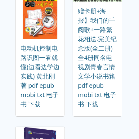
赠卡册+海
报】我们的千
阙歌+一路繁
花相送.完美纪
电动机控制电
念版(全二册)
路识图一看就
全4册同名电
懂(边看边学边
视剧青春言情
实践) 黄北刚
文学小说书籍
著 pdf epub
pdf epub
mobi txt 电子
mobi txt 电子
书 下载
书 下载