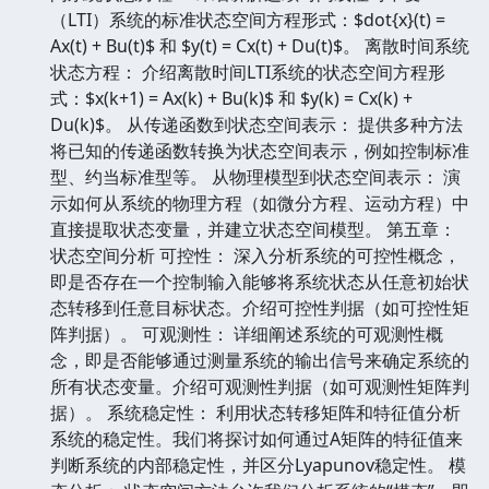
（LTI）系统的标准状态空间方程形式：$dot{x}(t) =
Ax(t) + Bu(t)$ 和 $y(t) = Cx(t) + Du(t)$。 离散时间系统
状态方程： 介绍离散时间LTI系统的状态空间方程形
式：$x(k+1) = Ax(k) + Bu(k)$ 和 $y(k) = Cx(k) +
Du(k)$。 从传递函数到状态空间表示： 提供多种方法
将已知的传递函数转换为状态空间表示，例如控制标准
型、约当标准型等。 从物理模型到状态空间表示： 演
示如何从系统的物理方程（如微分方程、运动方程）中
直接提取状态变量，并建立状态空间模型。 第五章：
状态空间分析 可控性： 深入分析系统的可控性概念，
即是否存在一个控制输入能够将系统状态从任意初始状
态转移到任意目标状态。介绍可控性判据（如可控性矩
阵判据）。 可观测性： 详细阐述系统的可观测性概
念，即是否能够通过测量系统的输出信号来确定系统的
所有状态变量。介绍可观测性判据（如可观测性矩阵判
据）。 系统稳定性： 利用状态转移矩阵和特征值分析
系统的稳定性。我们将探讨如何通过A矩阵的特征值来
判断系统的内部稳定性，并区分Lyapunov稳定性。 模