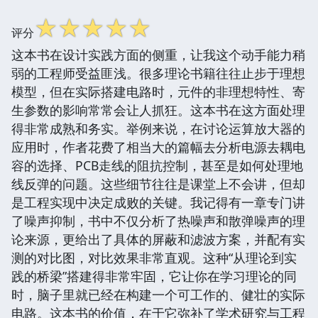
☆
☆
☆
☆
☆
评分
这本书在设计实践方面的侧重，让我这个动手能力稍
弱的工程师受益匪浅。很多理论书籍往往止步于理想
模型，但在实际搭建电路时，元件的非理想特性、寄
生参数的影响常常会让人抓狂。这本书在这方面处理
得非常成熟和务实。举例来说，在讨论运算放大器的
应用时，作者花费了相当大的篇幅去分析电源去耦电
容的选择、PCB走线的阻抗控制，甚至是如何处理地
线反弹的问题。这些细节往往是课堂上不会讲，但却
是工程实现中决定成败的关键。我记得有一章专门讲
了噪声抑制，书中不仅分析了热噪声和散弹噪声的理
论来源，更给出了具体的屏蔽和滤波方案，并配有实
测的对比图，对比效果非常直观。这种“从理论到实
践的桥梁”搭建得非常牢固，它让你在学习理论的同
时，脑子里就已经在构建一个可工作的、健壮的实际
电路。这本书的价值，在于它弥补了学术研究与工程