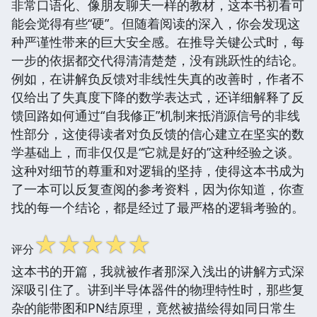
非常口语化、像朋友聊天一样的教材，这本书初看可
能会觉得有些“硬”。但随着阅读的深入，你会发现这
种严谨性带来的巨大安全感。在推导关键公式时，每
一步的依据都交代得清清楚楚，没有跳跃性的结论。
例如，在讲解负反馈对非线性失真的改善时，作者不
仅给出了失真度下降的数学表达式，还详细解释了反
馈回路如何通过“自我修正”机制来抵消源信号的非线
性部分，这使得读者对负反馈的信心建立在坚实的数
学基础上，而非仅仅是“它就是好的”这种经验之谈。
这种对细节的尊重和对逻辑的坚持，使得这本书成为
了一本可以反复查阅的参考资料，因为你知道，你查
找的每一个结论，都是经过了最严格的逻辑考验的。
☆
☆
☆
☆
☆
评分
这本书的开篇，我就被作者那深入浅出的讲解方式深
深吸引住了。讲到半导体器件的物理特性时，那些复
杂的能带图和PN结原理，竟然被描绘得如同日常生