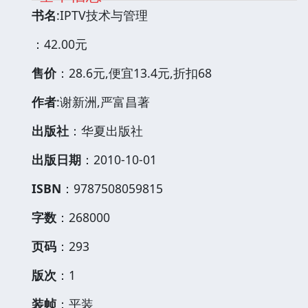
书名
:IPTV技术与管理
：42.00元
售价
：28.6元,便宜13.4元,折扣68
作者
:谢新洲,严富昌著
出版社
：华夏出版社
出版日期
：2010-10-01
ISBN
：9787508059815
字数
：268000
页码
：293
版次
：1
装帧
：平装