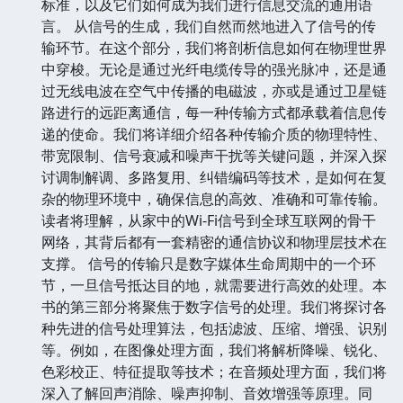
标准，以及它们如何成为我们进行信息交流的通用语
言。 从信号的生成，我们自然而然地进入了信号的传
输环节。在这个部分，我们将剖析信息如何在物理世界
中穿梭。无论是通过光纤电缆传导的强光脉冲，还是通
过无线电波在空气中传播的电磁波，亦或是通过卫星链
路进行的远距离通信，每一种传输方式都承载着信息传
递的使命。我们将详细介绍各种传输介质的物理特性、
带宽限制、信号衰减和噪声干扰等关键问题，并深入探
讨调制解调、多路复用、纠错编码等技术，是如何在复
杂的物理环境中，确保信息的高效、准确和可靠传输。
读者将理解，从家中的Wi-Fi信号到全球互联网的骨干
网络，其背后都有一套精密的通信协议和物理层技术在
支撑。 信号的传输只是数字媒体生命周期中的一个环
节，一旦信号抵达目的地，就需要进行高效的处理。本
书的第三部分将聚焦于数字信号的处理。我们将探讨各
种先进的信号处理算法，包括滤波、压缩、增强、识别
等。例如，在图像处理方面，我们将解析降噪、锐化、
色彩校正、特征提取等技术；在音频处理方面，我们将
深入了解回声消除、噪声抑制、音效增强等原理。同