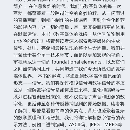
简介： 在信息爆炸的时代，我们与数字媒体的每一次
互动，都蕴藏着一段跨越时空的奇妙旅程。从一闪而过
的直播画面，到精心制作的在线课程，再到个性化推荐
的影视内容，这一切的背后，是一套复杂而精密的体系
在默默运转。本书《数字媒体的脉络：从信号传输到用
户体验的演进》将带领读者深入探索数字媒体的生成、
传输、处理、存储和最终呈现的整个生命周期。我们并
非聚焦于某个单一技术环节，而是以更加宏观的视角，
审视构成这一切的 foundational elements，以及它们
之间如何协同工作，共同塑造了我们今天所熟知的数字
媒体世界。 本书的起点，将追溯到数字媒体最原始的
形态——信号。我们将探讨模拟信号与数字信号的本质
区别，理解数字信号是如何通过采样、量化和编码等一
系列过程被创建出来的。这不仅包括了声音和图像的数
字化，更延伸至各种传感器捕捉到的原始数据。读者将
了解到，即使是看似简单的像素点，背后也凝聚着复杂
的数学原理和工程智慧。我们将详细解析数字信号的表
示方法，例如二进制编码、ASCII码、JPEG、MPEG等