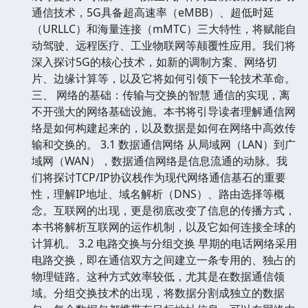
通信技术，5G具备超高速率（eMBB）、超低时延
（URLLC）和海量连接（mMTC）三大特性，将赋能自
动驾驶、远程医疗、工业物联网等颠覆性应用。我们将
深入探讨5G的核心技术，如新的调制方案、网络切
片、边缘计算等，以及它将如何引领下一轮技术革命。
三、 网络的基础：传输与交换的智慧 通信的实现，离
不开强大的网络基础设施。本书将引导读者理解通信网
络是如何构建起来的，以及数据是如何在网络中高效传
输和交换的。 3.1 数据通信网络 从局域网（LAN）到广
域网（WAN），数据通信网络是信息流通的动脉。我
们将探讨TCP/IP协议栈作为现代网络通信基石的重要
性，理解IP地址、域名解析（DNS）、路由选择等概
念。互联网的出现，更是彻底改变了信息的传播方式，
本书将解析互联网的运作机制，以及它如何连接全球的
计算机。 3.2 电路交换与分组交换 早期的电话网络采用
电路交换，即在通信双方之间建立一条专用的、独占的
物理链路。这种方式效率较低，尤其是在数据通信领
域。分组交换技术的出现，将数据分割成独立的数据