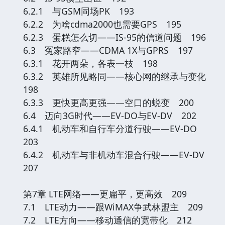
6.2.1 与GSM同场PK 193
6.2.2 为啥cdma2000也需要GPS 195
6.2.3 蛋糕怎么切——IS-95的信道问题 196
6.3 冤家路窄——CDMA 1X与GPRS 197
6.3.1 花开两朵，各表一枝 198
6.3.2 英雄所见略同——核心网的继承与变化
198
6.3.3 更快更高更强——空口的蜕变 200
6.4 迈向3G时代——EV-DO与EV-DV 202
6.4.1 机动车和自行车分道行驶——EV-DO
203
6.4.2 机动车与非机动车混合行驶——EV-DV
207
第7章 LTE网络——更扁平，更高效 209
7.1 LTE动力——跟WiMAX争武林盟主 209
7.2 LTE方向——移动通信的宽带化 212