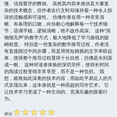
懂、佶屈聱牙的弊病。 虽然其内容本身涉及大量复
杂的技术概念，但作者在行文时却保持着一种令人惊
讶的流畅感和可读性。 仿佛作者在用一种非常清
晰、有条理的口吻，向你耐心地解释每一个技术细
节，语调平稳，逻辑清晰，绝不故作高深。 这种“润
物细无声”的教学方式，极大地降低了学习曲线的陡
峭程度。 特别是一些复杂的数学推导过程，作者没
有直接跳过中间步骤，而是用简短精炼的文字串联起
来，使得整个推导过程显得十分自然，仿佛是水到渠
成一般。 这种对读者体验的深切关怀，使得长时间
的阅读过程变得非常享受，而不是一种负担。 我
想，能将如此深奥的技术内容，用如此平易近人的方
式呈现出来，这本身就是一种高超的写作艺术。 它
让技术学习变成了一种主动的、充满乐趣的探索行
为。
☆
☆
☆
☆
☆
评分