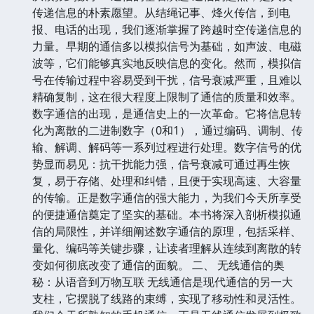
传递信息的朴素愿望。从结绳记事、烽火传信，到电
报、电话的出现，我们逐渐掌握了跨越时空传递信息的
力量。早期的通信多以模拟信号为基础，如声波、电磁
波等，它们能够真实地反映信息的变化。然而，模拟信
号在传输过程中容易受到干扰，信号衰减严重，且难以
精确复制，这在很大程度上限制了通信的质量和效率。
数字通信的出现，是通信史上的一次革命。它将信息转
化为离散的二进制数字（0和1），通过编码、调制、传
输、解调、解码等一系列过程进行处理。数字信号的优
势显而易见：抗干扰能力强，信号衰减可通过再生恢
复，易于存储、处理和纠错，且便于实现高速、大容量
的传输。正是数字通信的强大能力，为我们今天所享受
的便捷通信奠定了坚实的基础。本书将深入剖析模拟通
信的局限性，并详细阐述数字通信的原理，包括采样、
量化、编码等关键步骤，让读者理解从连续到离散的转
变如何彻底改变了通信的面貌。 二、 无线通信的奥
秘：从语音到万物互联 无线通信是现代通信的另一大
支柱，它摆脱了线路的束缚，实现了移动性和灵活性。