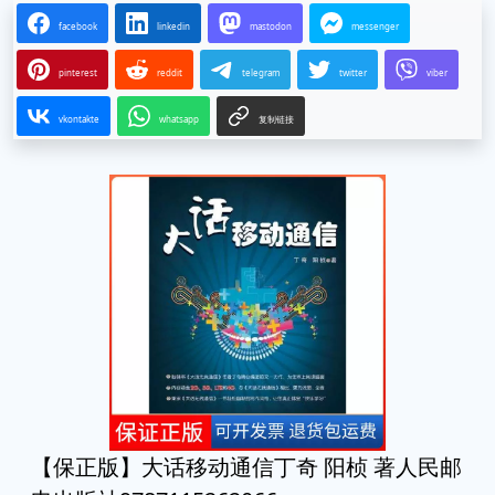
facebook
linkedin
mastodon
messenger
pinterest
reddit
telegram
twitter
viber
vkontakte
whatsapp
复制链接
【保正版】大话移动通信丁奇 阳桢 著人民邮