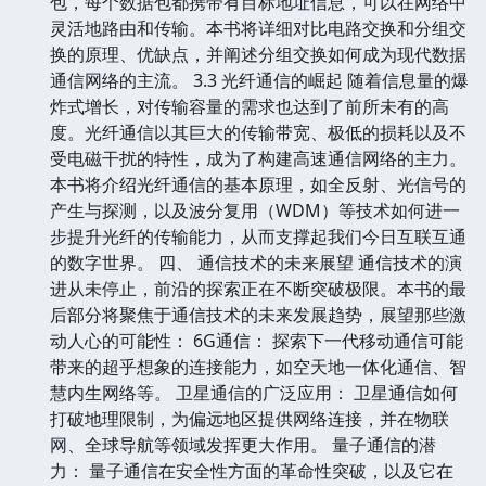
包，每个数据包都携带有目标地址信息，可以在网络中
灵活地路由和传输。本书将详细对比电路交换和分组交
换的原理、优缺点，并阐述分组交换如何成为现代数据
通信网络的主流。 3.3 光纤通信的崛起 随着信息量的爆
炸式增长，对传输容量的需求也达到了前所未有的高
度。光纤通信以其巨大的传输带宽、极低的损耗以及不
受电磁干扰的特性，成为了构建高速通信网络的主力。
本书将介绍光纤通信的基本原理，如全反射、光信号的
产生与探测，以及波分复用（WDM）等技术如何进一
步提升光纤的传输能力，从而支撑起我们今日互联互通
的数字世界。 四、 通信技术的未来展望 通信技术的演
进从未停止，前沿的探索正在不断突破极限。本书的最
后部分将聚焦于通信技术的未来发展趋势，展望那些激
动人心的可能性： 6G通信： 探索下一代移动通信可能
带来的超乎想象的连接能力，如空天地一体化通信、智
慧内生网络等。 卫星通信的广泛应用： 卫星通信如何
打破地理限制，为偏远地区提供网络连接，并在物联
网、全球导航等领域发挥更大作用。 量子通信的潜
力： 量子通信在安全性方面的革命性突破，以及它在