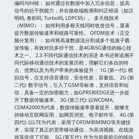
编码与纠错： 如何通过在数据中加入冗余信息，提高
信号的抗干扰能力，并在接收端检测和纠正错误（如汉
明码, 卷积码, Turbo码, LDPC码）。 多天线技术
（MIMO）： 如何利用多根天线同时收发信号，显著
提升数据传输速率和链路可靠性。 OFDM技术（正交
频分复用）： 如何将高速数据流分割成多个低速子载
波传输，有效对抗多径干扰，是4G和5G通信的核心技
术之一。 2.3 不同代际通信技术的演进 本书还将追溯不
同代际移动通信技术的发展历程，理解它们各自的特
点、优势以及为用户带来的体验提升： 1G (第一代): 模
拟信号，仅支持语音通信，安全性差，容量低。 2G (第
二代): 数字信号，引入了GSM等标准，支持语音和短
信，具备一定的加密能力，如GPRS和EDGE进一步提
升了数据传输速率。 3G (第三代): 以WCDMA,
CDMA2000为代表，数据传输速率显著提升，能够支
持移动互联网应用，如网页浏览、电子邮件等。 4G (第
四代): 以LTE为代表，采用了OFDM和MIMO等关键技
术，实现了真正的宽带移动通信，为高清视频、在线游
戏等提供了可能。 5G (第五代): 作为当前最前沿的移动