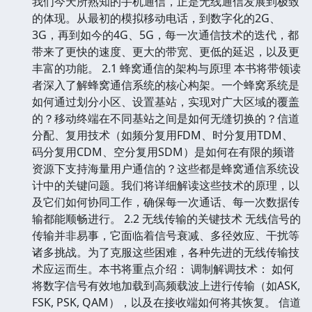
我们今天所熟知的手机通信，正是无线通信发展到极致
的体现。从最初的模拟移动电话，到数字化的2G、
3G，再到如今的4G、5G，每一次通信技术的迭代，都
带来了更快的速度、更大的带宽、更低的延迟，以及更
丰富的功能。 2.1 蜂窝通信的架构与原理 本书将带领读
者深入了解蜂窝通信系统的核心构架。一个蜂窝系统是
如何通过划分小区、设置基站，实现对广大区域的覆盖
的？移动终端在不同基站之间是如何无缝切换的？信道
分配、复用技术（如频分复用FDM、时分复用TDM、
码分复用CDM、空分复用SDM）是如何在有限的频谱
资源下支持海量用户通信的？这些都是蜂窝通信系统设
计中的关键问题。我们将详细解读这些技术的原理，以
及它们如何协同工作，确保每一次通话、每一次数据传
输都能顺畅进行。 2.2 无线传输的关键技术 无线信号的
传输并非易事，它面临着信号衰减、多径效应、干扰等
诸多挑战。为了克服这些困难，各种先进的无线传输技
术应运而生。本书将重点介绍： 调制解调技术： 如何
将数字信号有效地加载到高频载波上进行传输（如ASK,
FSK, PSK, QAM），以及在接收端如何将其恢复。 信道