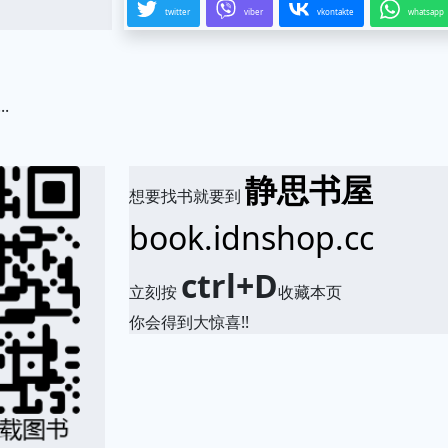
twitter
viber
vkontakte
whatsapp
..
.
静思书屋
想要找书就要到
book.idnshop.cc
ctrl+D
立刻按
收藏本页
你会得到大惊喜!!