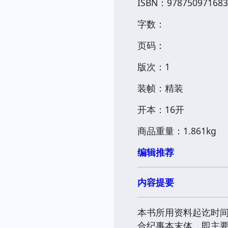
ISBN：978750971683
字数：
页码：
版次：1
装帧：精装
开本：16开
商品重量：1.861kg
编辑推荐
内容提要
本书所用资料起讫时间为
合纪事本末体，即主