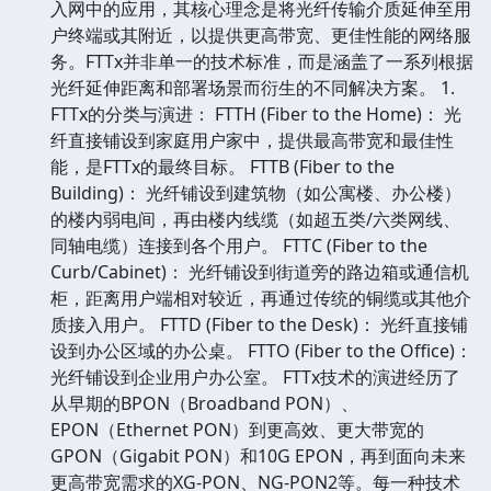
入网中的应用，其核心理念是将光纤传输介质延伸至用
户终端或其附近，以提供更高带宽、更佳性能的网络服
务。FTTx并非单一的技术标准，而是涵盖了一系列根据
光纤延伸距离和部署场景而衍生的不同解决方案。 1.
FTTx的分类与演进： FTTH (Fiber to the Home)： 光
纤直接铺设到家庭用户家中，提供最高带宽和最佳性
能，是FTTx的最终目标。 FTTB (Fiber to the
Building)： 光纤铺设到建筑物（如公寓楼、办公楼）
的楼内弱电间，再由楼内线缆（如超五类/六类网线、
同轴电缆）连接到各个用户。 FTTC (Fiber to the
Curb/Cabinet)： 光纤铺设到街道旁的路边箱或通信机
柜，距离用户端相对较近，再通过传统的铜缆或其他介
质接入用户。 FTTD (Fiber to the Desk)： 光纤直接铺
设到办公区域的办公桌。 FTTO (Fiber to the Office)：
光纤铺设到企业用户办公室。 FTTx技术的演进经历了
从早期的BPON（Broadband PON）、
EPON（Ethernet PON）到更高效、更大带宽的
GPON（Gigabit PON）和10G EPON，再到面向未来
更高带宽需求的XG-PON、NG-PON2等。每一种技术