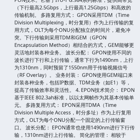
（下行最高2.5Gbps，上行最高1.25Gbps）和高效的
传输机制。 多路复用方式： GPON采用TDM（Time
Division Multiplexing，时分复用）作为上行传输的复
用方式，OLT为每个ONU分配独立的时间片，避免冲
突。下行传输则采用TDM和GEM（GPON
Encapsulation Method）相结合的方式，GEM能够更
灵活地封装各种业务。 波长分配： GPON使用不同的
波长进行下行和上行传输，通常下行为1490nm，上行
为1310nm，同时预留了1550nm用于传输视频信号
（RF Overlay）。 业务封装： GPON使用GEM端口来
封装各种业务，包括IP数据、TDM业务（如E1）等，
提高了传输效率和灵活性。 4. EPON技术简介： EPON
基于IEEE 802.3ah标准，以以太网帧作为其基本传输单
元。 多路复用方式： EPON采用TDMA（Time
Division Multiple Access，时分多址）作为上行复用
方式，OLT为每个ONU分配一个固定的上行传输窗
口。 波长分配： EPON通常也使用1490nm进行下行传
输，1310nm进行上行传输。 简化的管理： 相较于