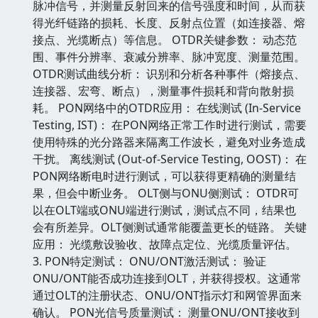
脉冲信号，并测量反射回来的信号强度和时间，从而获
得光纤链路的损耗、长度、反射点位置（如连接器、熔
接点、光缆断点）等信息。 OTDR关键参数： 动态范
围、事件分辨率、衰减分辨率、脉冲宽度、测量范围。
OTDR测试曲线分析： 识别和分析各种事件（熔接点、
连接器、宏弯、断点），测量事件损耗和背向散射损
耗。 PON网络中的OTDR应用： 在线测试 (In-Service
Testing, IST)： 在PON网络正常工作时进行测试，需要
使用特殊的光分路器来隔离工作波长，避免对业务造成
干扰。 离线测试 (Out-of-Service Testing, OOST)： 在
PON网络断电时进行测试，可以获得更精确的测量结
果，但会中断业务。 OLT侧与ONU侧测试： OTDR可
以在OLT端或ONU端进行测试，测试点不同，结果也
会有所差异。OLT侧测试通常能覆盖更长的链路。 关键
应用： 光缆敷设验收、故障点定位、光缆质量评估。
3. PON特定测试： ONU/ONT激活测试： 验证
ONU/ONT能否成功连接到OLT，并获得授权。这通常
通过OLT的注册状态、ONU/ONT指示灯和网管界面来
确认。 PON光信号质量测试： 测量ONU/ONT接收到