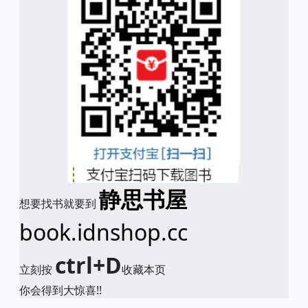
静思书屋
想要找书就要到
book.idnshop.cc
ctrl+D
立刻按
收藏本页
你会得到大惊喜!!