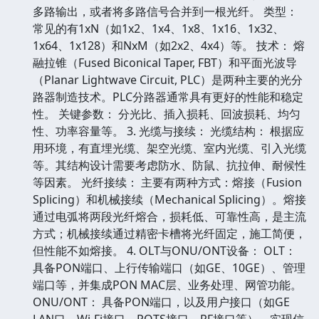
多路输出，或者将多路信号合并到一根光纤。 类型：
常见的有1xN（如1x2、1x4、1x8、1x16、1x32、
1x64、1x128）和NxM（如2x2、4x4）等。 技术： 熔
融拉锥（Fused Biconical Taper, FBT）和平面光波导
（Planar Lightwave Circuit, PLC）是两种主要的光分
路器制造技术。PLC分路器通常具有更好的性能和稳定
性。 关键参数： 分光比、插入损耗、回波损耗、均匀
性、功率容量等。 3. 光缆与接续： 光缆结构： 根据应
用环境，有直埋光缆、架空光缆、室内光缆、引入光缆
等。其结构设计需要考虑防水、防鼠、抗拉伸、耐候性
等因素。 光纤接续： 主要有两种方式：熔接（Fusion
Splicing）和机械接续（Mechanical Splicing）。熔接
通过电弧将两段光纤熔合，损耗低、可靠性高，是主流
方式；机械接续通过精密卡槽将光纤固定，施工简便，
但性能不如熔接。 4. OLT与ONU/ONT设备： OLT：
具备PON端口、上行传输端口（如GE、10GE）、管理
端口等，并集成PON MAC层、业务处理、网管功能。
ONU/ONT： 具备PON端口，以及用户接口（如GE
LAN口、Wi-Fi接口、POTS接口、RF接口等），实现信