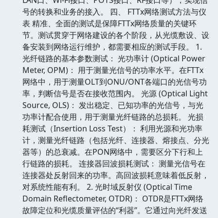
号的转换和业务的接入。 四、 FTTx网络测试方法与仪
表 精准、全面的测试是保障FTTx网络质量的关键环
节。测试贯穿于网络建设的各个阶段，从光缆敷设、设
备安装到网络运行维护，都需要相应的测试手段。 1.
光纤链路的基本参数测试： 光功率计 (Optical Power
Meter, OPM)： 用于测量光信号的功率水平。在FTTx
网络中，用于测量OLT到ONU/ONT各端口的光信号功
率，判断信号是否在接收范围内。 光源 (Optical Light
Source, OLS)： 发出稳定、已知功率的光信号，与光
功率计配合使用，用于测量光纤链路的总损耗。 光损
耗测试（Insertion Loss Test）： 利用光源和光功率
计，测量光纤链路（包括光纤、连接器、熔接点、分光
器等）的总衰减。在PON网络中，需要区分下行和上
行链路的损耗。 连接器回波损耗测试： 测量光信号在
连接器处反射回来的功率。高回波损耗意味着低反射，
对系统性能有利。 2. 光时域反射仪 (Optical Time
Domain Reflectometer, OTDR)： OTDR是FTTx网络
故障定位和光缆质量评估的“利器”。它通过向光纤发送