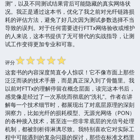
测”，以及不同测试结果背后可能隐藏的真实网络状
况。我正是通过这本书，优化了我之前对光纤链路损
耗的评估方法，避免了好几次因为测试参数选择不当
导致的误判。对于任何需要进行FTTx网络验收或维护
的人来说，这本书提供了无可替代的实战指导，让测
试工作变得更加专业和可靠。
☆
☆
☆
☆
☆
评分
这套书的内容深度简直令人惊叹！它不像市面上那些
泛泛而谈的技术手册，而是真正深入到了骨髓里。我
以前对FTTx的理解停留在概念层面，读完这本书后，
感觉像是经过了一次系统而彻底的“洗礼”。作者在讲
解每一个技术细节时，都展现出了对底层原理的深刻
洞察力，比如光纤的损耗模型、无源光网络（PON）
的各种接入技术，甚至连一些非常底层的光信号处理
机制，都被剖析得淋漓尽致。我特别喜欢它对实际工
程中可能遇到的复杂问题的探讨，那些在标准文档里