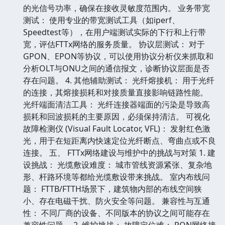
的光信号功率，确保在接收灵敏度范围内。 业务带宽
测试： 使用专业的带宽测试工具（如iperf、
Speedtest等），在用户端测试实际的下行和上行带
宽，评估FTTx网络的服务质量。 协议层测试： 对于
GPON、EPON等协议，可以使用协议分析仪来抓取和
分析OLT与ONU之间的通信报文，诊断协议层面是否
存在问题。 4. 其他辅助测试： 光纤熔接机： 用于光纤
的连接，其熔接损耗和对接质量直接影响链路性能。
光纤端面清洁工具： 光纤连接器端面的污染是导致高
损耗和回波损耗的主要原因，必须保持清洁。 可视化
故障检测仪 (Visual Fault Locator, VFL)： 发射红色激
光，用于在短距离内快速定位光纤断点、弯曲点或不良
连接。 五、 FTTx网络建设与维护中的挑战与对策 1. 建
设挑战： 光缆敷设难度： 城市管线资源紧张、复杂地
形、杆路环境等都给光缆敷设带来挑战。 室内布线问
题： FTTB/FTTH场景下，建筑物内部的布线空间狭
小、存在电磁干扰、防火安全等问题。 兼容性与互通
性： 不同厂商的设备、不同版本的协议之间可能存在
兼容性问题。 2. 维护挑战： 故障定位难： PON网络接