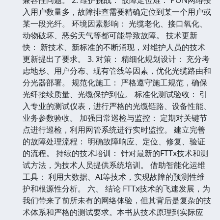
入用户数量多，故障排查需要精确定位到某一个用户或
某一段光纤。 环境因素影响： 光缆老化、接口氧化、
动物破坏、恶劣天气等都可能导致故障。 技术更新
快： 新技术、新标准的不断涌现，对维护人员的技术
更新提出了要求。 3. 对策： 精细化规划设计： 充分考
虑地形、用户分布、现有管线等因素，优化光缆路由和
分光器部署。 规范化施工： 严格遵守施工规范，确保
光纤接续质量、光缆保护到位。 标准化测试验收： 引
入专业的测试仪表，进行严格的光缆链路、设备性能、
业务参数验收。 加强日常巡检与监控： 定期对关键节
点进行巡检，利用网管系统进行实时监控。 建立完善
的故障处理流程： 明确故障响应、定位、修复、验证
的流程。 持续的技术培训： 针对最新的FTTx技术和测
试方法，为技术人员提供系统培训。 借助智能化运维
工具： 利用大数据、AI等技术，实现故障的预测性维
护和根源性分析。 六、 结论 FTTx技术的飞速发展，为
我们带来了前所未有的网络体验，但其背后是复杂的技
术体系和严格的测试要求。本书从技术原理到实际应