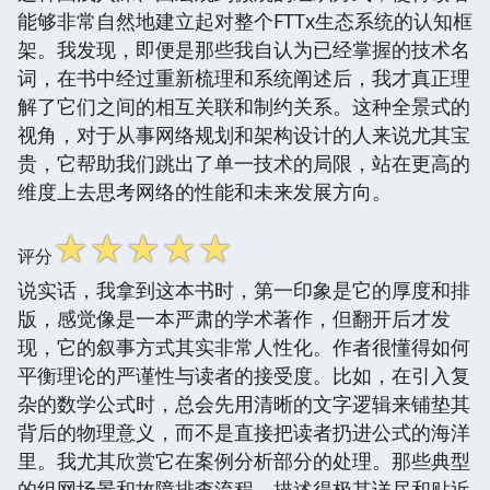
能够非常自然地建立起对整个FTTx生态系统的认知框
架。我发现，即便是那些我自认为已经掌握的技术名
词，在书中经过重新梳理和系统阐述后，我才真正理
解了它们之间的相互关联和制约关系。这种全景式的
视角，对于从事网络规划和架构设计的人来说尤其宝
贵，它帮助我们跳出了单一技术的局限，站在更高的
维度上去思考网络的性能和未来发展方向。
☆
☆
☆
☆
☆
评分
说实话，我拿到这本书时，第一印象是它的厚度和排
版，感觉像是一本严肃的学术著作，但翻开后才发
现，它的叙事方式其实非常人性化。作者很懂得如何
平衡理论的严谨性与读者的接受度。比如，在引入复
杂的数学公式时，总会先用清晰的文字逻辑来铺垫其
背后的物理意义，而不是直接把读者扔进公式的海洋
里。我尤其欣赏它在案例分析部分的处理。那些典型
的组网场景和故障排查流程，描述得极其详尽和贴近