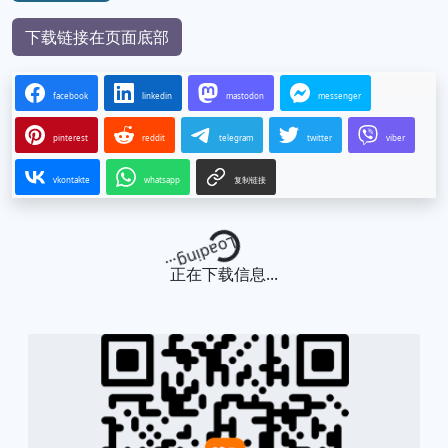
下载链接在页面底部
facebook
linkedin
mastodon
messenger
pinterest
reddit
telegram
twitter
viber
vkontakte
whatsapp
复制链接
Loading...
正在下载信息...