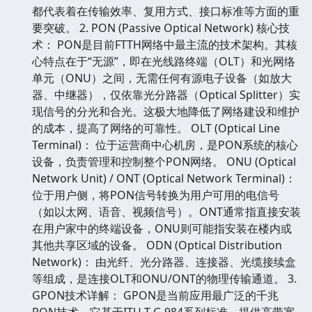
都代表着在传输效率、复用方式、接口标准等方面的重
要突破。 2. PON (Passive Optical Network) 核心技
术： PON是目前FTTH网络中最主流的技术架构。其核
心特点在于“无源”，即在光线路终端（OLT）和光网络
单元（ONU）之间，无需任何有源电子设备（如放大
器、中继器），仅依靠光分路器（Optical Splitter）实
现信号的分光和合光。这极大地降低了网络建设和维护
的成本，提高了网络的可靠性。 OLT (Optical Line
Terminal)： 位于运营商中心机房，是PON系统的核心
设备，负责管理和控制整个PON网络。 ONU (Optical
Network Unit) / ONT (Optical Network Terminal)：
位于用户侧，将PON信号转换为用户可用的电信号
（如以太网、语音、视频信号）。ONT通常指直接安装
在用户家中的终端设备，ONU则可能指安装在楼内或
其他共享区域的设备。 ODN (Optical Distribution
Network)： 由光纤、光分路器、连接器、光缆接续盒
等组成，是连接OLT和ONU/ONT的物理传输通道。 3.
GPON技术详解： GPON是当前应用最广泛的千兆
PON技术。它基于ITU-T G.984系列标准，提供高带宽