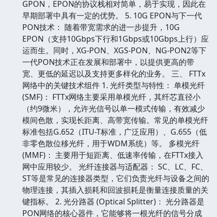
GPON，EPON的协议栈相对简单，易于实现，因此在
早期部署中具有一定的优势。 5. 10G EPON与下一代
PON技术： 随着带宽需求的进一步提升，10G
EPON（支持10Gbps下行和1Gbps或10Gbps上行）应
运而生。同时，XG-PON、XGS-PON、NG-PON2等下
一代PON技术正在发展和部署中，以提供更高的带
宽、更低的延迟以及支持更多样化的业务。 三、 FTTx
网络中的关键技术组件 1. 光纤类型与特性： 单模光纤
(SMF)： FTTx网络主要采用单模光纤，其纤芯直径小
（约9微米），允许光信号以单一模式传输，有效减少
模间色散，实现长距离、高带宽传输。常见的单模光纤
标准包括G.652（ITU-T标准，广泛应用）、G.655（低
非零色散位移光纤，用于WDM系统）等。 多模光纤
(MMF)： 主要用于短距离、低速率传输，在FTTx接入
网中应用较少。 光纤连接器与适配器： SC、LC、FC、
ST等是常见的连接器类型，它们负责光纤与设备之间的
物理连接，其插入损耗和回波损耗是衡量连接质量的关
键指标。 2. 光分路器 (Optical Splitter)： 光分路器是
PON网络的核心器件，它能够将一根光纤的信号分成