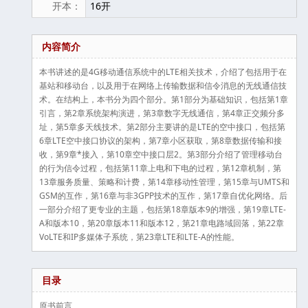
开本：
16开
内容简介
本书讲述的是4G移动通信系统中的LTE相关技术，介绍了包括用于在
基站和移动台，以及用于在网络上传输数据和信令消息的无线通信技
术。在结构上，本书分为四个部分。第1部分为基础知识，包括第1章
引言，第2章系统架构演进，第3章数字无线通信，第4章正交频分多
址，第5章多天线技术。第2部分主要讲的是LTE的空中接口，包括第
6章LTE空中接口协议的架构，第7章小区获取，第8章数据传输和接
收，第9章*接入，第10章空中接口层2。第3部分介绍了管理移动台
的行为信令过程，包括第11章上电和下电的过程，第12章机制，第
13章服务质量、策略和计费，第14章移动性管理，第15章与UMTS和
GSM的互作，第16章与非3GPP技术的互作，第17章自优化网络。后
一部分介绍了更专业的主题，包括第18章版本9的增强，第19章LTE-
A和版本10，第20章版本11和版本12，第21章电路域回落，第22章
VoLTE和IP多媒体子系统，第23章LTE和LTE-A的性能。
目录
原书前言