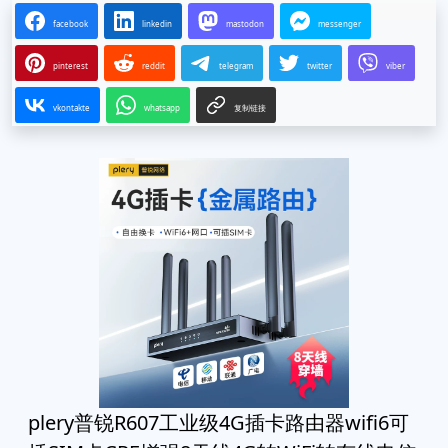
facebook
linkedin
mastodon
messenger
pinterest
reddit
telegram
twitter
viber
vkontakte
whatsapp
复制链接
plery普锐R607工业级4G插卡路由器wifi6可