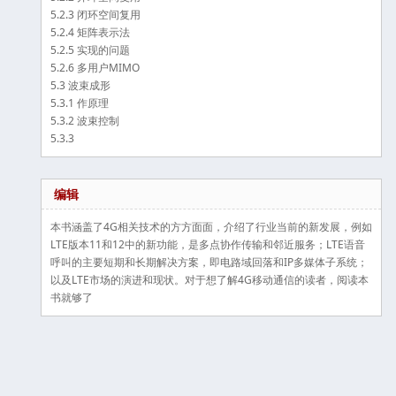
5.2.3 闭环空间复用
5.2.4 矩阵表示法
5.2.5 实现的问题
5.2.6 多用户MIMO
5.3 波束成形
5.3.1 作原理
5.3.2 波束控制
5.3.3
编辑
本书涵盖了4G相关技术的方方面面，介绍了行业当前的新发展，例如
LTE版本11和12中的新功能，是多点协作传输和邻近服务；LTE语音
呼叫的主要短期和长期解决方案，即电路域回落和IP多媒体子系统；
以及LTE市场的演进和现状。对于想了解4G移动通信的读者，阅读本
书就够了