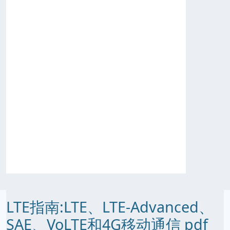
LTE指南:LTE、LTE-Advanced、
SAE、VoLTE和4G移动通信 pdf