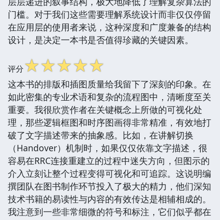
层层递进的叙事结构，极大地降低了理解复杂算法的
门槛。对于我们这些需要理解系统设计而非仅仅停留
在应用层的使用者来说，这种深度和广度兼备的结构
设计，是决定一本书是否值得珍藏的关键因素。
☆
☆
☆
☆
☆
评分
这本书的排版和插图质量给我留下了深刻的印象。在
如此密集的专业术语和复杂的流程图中，清晰度至关
重要。我很欣赏作者在关键概念上所做的可视化处
理，那些逻辑框图和时序图画得非常精准，有效地打
破了文字描述带来的抽象感。比如，在讲解切换
（Handover）机制时，如果仅仅依靠文字描述，很
容易在RRC连接重建立的过程中迷失方向，但图示的
介入立刻让整个过程变得可视化和可追踪。这说明编
撰团队在图书制作环节投入了极大的精力，他们深知
技术书籍的易读性与内容的有效传达是相辅相成的。
我注意到一些非常细微的符号和标注，它们似乎都在