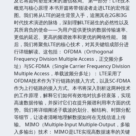
及它将如何塑造未来的通信格局。 第一部分：LTE技术
概览与核心原理 本书开篇将带领读者走进LTE的宏伟蓝
图。我们将从LTE的诞生背景入手，追溯其在2G和3G
时代技术演进的脉络，深刻理解LTE诞生的必然性以及
其所肩负的使命——为用户提供更快的数据传输速率、
更低的延迟、更高的频谱效率和更优的网络性能。 随
后，我们将聚焦LTE的核心技术，对其关键组成部分进
行详细解读。这包括： OFDMA（Orthogonal
Frequency Division Multiple Access，正交频分多
址）与SC-FDMA（Single Carrier Frequency Division
Multiple Access，单载波频分多址）： LTE采用了
OFDMA技术作为下行链路的接入方式，以及SC-FDMA
作为上行链路的接入方式。本书将深入剖析这两种技术
的工作原理，解释它们如何有效地对抗多径衰落，实现
高速数据传输，并探讨它们在提升频谱利用率方面的优
势。我们将详细阐述子载波的划分、帧结构、时隙分配
等细节，让读者清晰地理解数据如何在无线信道上传
输。 MIMO（Multiple-Input Multiple-Output，多输
入多输出）技术： MIMO是LTE实现高数据速率的关键