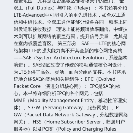
覆盖范围，尤其是在密集城区部署场景中的应用。 全
双工（Full Duplex）与中继（Relay）： 本书还将介绍
LTE-Advanced中可能引入的更先进技术，如全双工通
信和中继技术。全双工通信能够让设备在同一频率上同
时发送和接收数据，理论上能将频谱效率翻倍。中继技
术则可以扩展网络的覆盖范围，提升信号质量，尤其是
在室内或覆盖盲区。 第三部分：SAE——LTE的核心网
络架构 LTE的强大能力离不开其全新的核心网络架构
——SAE（System Architecture Evolution，系统架构
演进）。SAE彻底改变了传统的移动通信核心网设计，
为LTE提供了高效、灵活、面向分组的支撑。本书将系
统地介绍SAE的架构和关键组件： EPC（Evolved
Packet Core，演进分组核心网）： EPC是SAE的核
心。本书将详细剖析EPC的各个网元，包括
MME（Mobility Management Entity，移动性管理实
体）、S-GW（Serving Gateway，服务网关）、P-
GW（Packet Data Network Gateway，分组数据网络
网关）、HSS（Home Subscriber Server，归属用户
服务器）以及PCRF（Policy and Charging Rules