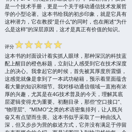
是一个技术手册，更是一个关于移动通信技术发展哲
学的小型论著。这本书给我的初步印象，就是它具有
这种潜力，它在教授“是什么”的同时，也在阐述“为什
么是这样”的深层原因，这才是真正有价值的知识。
☆
☆
☆
☆
☆
评分
这本书的封面设计着实抓人眼球，那种深沉的科技蓝
配上醒目的橙色标题，立刻让人感受到它在技术深度
上的决心。我拿起它的时候，首先被其厚度所震慑，
这感觉就像是拿到了一本武功秘籍，预示着里面蕴含
着大量的知识和细节。我对移动通信领域一直抱有浓
厚的兴趣，尤其是在4G技术普及的今天，理解其底
层逻辑变得尤为重要。初翻目录，那些“空口接口”、
“物理层”、“MIMO”之类的术语密集排列，让人既兴
奋又有点望而生畏。这本书似乎采取了一种由浅入
深，但又步步为营的叙述方式，它并没有满足于停留