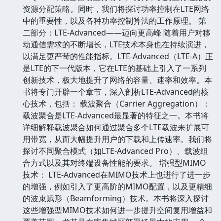
资源分配策略。同时，我们将探讨功率控制在LTE网络
中的重要性，以及各种功率控制算法的工作原理。 第
二部分：LTE-Advanced——迈向更高峰 随着用户对移
动通信需求的不断增长，LTE技术本身也在持续演进，
以满足更严苛的性能指标。LTE-Advanced（LTE-A）正
是LTE的下一代版本，它在LTE的基础上引入了一系列
创新技术，极大地提升了网络的容量、速率和效率。本
书将专门开辟一个章节，深入剖析LTE-Advanced的核
心技术，包括： 载波聚合（Carrier Aggregation）：
载波聚合是LTE-Advanced最显著的特征之一。本书将
详细解释载波聚合如何通过聚合多个LTE载波来扩展可
用带宽，从而大幅提升用户的下载和上传速率。我们将
探讨不同聚合模式（如LTE-Advanced Pro）、载波组
合方式以及其对终端设备性能的要求。 增强型MIMO
技术： LTE-Advanced在MIMO技术上也进行了进一步
的增强，例如引入了更高阶的MIMO配置，以及更精细
的波束赋形（Beamforming）技术。本书将深入探讨
这些增强型MIMO技术如何进一步提升空间复用增益和