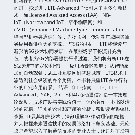
们将探讨： LTE-Advanced Pro： 作为LTE-Advanced
的进一步演进，LTE-Advanced Pro引入了更多创新技
术，如Licensed Assisted Access (LAA)、NB-
IoT（Narrowband IoT，窄带物联网）和
eMTC（enhanced Machine Type Communication，
增强型机器类通信）等，为物联网、低功耗广域网等新
兴应用提供强大的支撑。 与5G的协同： LTE将继续与
新兴的5G技术协同发展，在某些场景下扮演补充角
色，或者为5G的部署提供平滑过渡。我们将分析LTE在
5G演进中的定位和作用。 应用场景的拓展： 从智能家
居到自动驾驶，从工业互联网到智慧城市，LTE技术正
渗透到社会经济的各个角落。本书将展望LTE在各行各
业的广泛应用前景。 结语 《LTE指南：LTE、LTE-
Advanced、SAE、VoLTE和4G移动通信》是一本集理
论深度、技术广度与实践价值于一体的著作。本书以清
晰的逻辑、详实的论述和严谨的分析，帮助读者系统地
掌握LTE及其相关技术，深刻理解4G移动通信的精髓，
并为把握未来通信技术的发展脉络打下坚实基础。无论
您是希望深入了解通信技术的专业人士，还是对前沿科