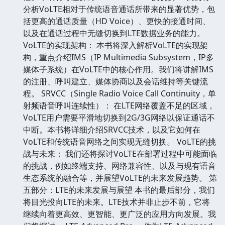
分析VoLTE相对于传统语音通话所带来的显著优势，包
括更高的通话质量（HD Voice）、更快的接通时间、
以及在通话过程中无缝切换到LTE数据业务的能力。
VoLTE的实现架构： 本书将深入解析VoLTE的实现架
构，重点介绍IMS（IP Multimedia Subsystem，IP多
媒体子系统）在VoLTE中的核心作用。我们将讲解IMS
的注册、呼叫建立、媒体协商以及会话维持等关键流
程。 SRVCC（Single Radio Voice Call Continuity，单
射频语音呼叫连续性）： 在LTE网络覆盖不足的区域，
VoLTE用户需要平滑地切换到2G/3G网络以保证通话不
中断。本书将详细介绍SRVCC技术，以及它如何在
VoLTE和传统语音网络之间实现无缝切换。 VoLTE的挑
战与未来： 我们还将探讨VoLTE在部署过程中可能面临
的挑战，例如终端支持、网络兼容性、以及与现有语音
生态系统的融合等，并展望VoLTE的未来发展趋势。 第
五部分：LTE的未来发展与展望 本书的最后部分，我们
将目光投向LTE的未来。LTE技术并非止步不前，它将
继续向着更高效、更智能、更广泛的应用方向发展。我