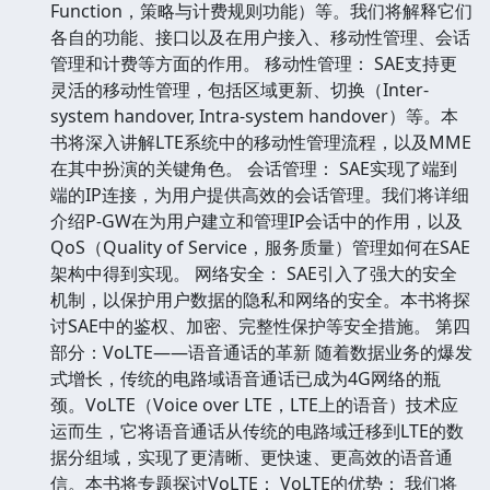
Function，策略与计费规则功能）等。我们将解释它们
各自的功能、接口以及在用户接入、移动性管理、会话
管理和计费等方面的作用。 移动性管理： SAE支持更
灵活的移动性管理，包括区域更新、切换（Inter-
system handover, Intra-system handover）等。本
书将深入讲解LTE系统中的移动性管理流程，以及MME
在其中扮演的关键角色。 会话管理： SAE实现了端到
端的IP连接，为用户提供高效的会话管理。我们将详细
介绍P-GW在为用户建立和管理IP会话中的作用，以及
QoS（Quality of Service，服务质量）管理如何在SAE
架构中得到实现。 网络安全： SAE引入了强大的安全
机制，以保护用户数据的隐私和网络的安全。本书将探
讨SAE中的鉴权、加密、完整性保护等安全措施。 第四
部分：VoLTE——语音通话的革新 随着数据业务的爆发
式增长，传统的电路域语音通话已成为4G网络的瓶
颈。VoLTE（Voice over LTE，LTE上的语音）技术应
运而生，它将语音通话从传统的电路域迁移到LTE的数
据分组域，实现了更清晰、更快速、更高效的语音通
信。本书将专题探讨VoLTE： VoLTE的优势： 我们将