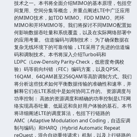
技术之一。本书将全面介绍MIMO的基本原理，包括空
间复用、空间分集等概念，并重点阐述LTE中广泛应用
的MIMO技术，如TDD MIMO、FDD MIMO、闭环
MIMO和开环MIMO等。我们将探讨不同MIMO配置如
何影响数据吞吐量和系统覆盖，以及在实际网络部署中
的应用考量。 信道编码与调制技术： 为了确保数据在
复杂无线环境下的可靠传输，LTE采用了先进的信道编
码和调制技术。本书将深入介绍Turbo码和
LDPC（Low-Density Parity-Check，低密度奇偶校
验）码等前向纠错（FEC）编码方案，以及QPSK、
16QAM、64QAM甚至256QAM等高阶调制方式。我们
将分析这些技术如何平衡数据传输的准确性和速率，并
解释它们在LTE系统中是如何协同工作的。 资源调度与
功率控制： 高效的资源调度和精确的功率控制是LTE网
络实现高吞吐量、低延迟和良好用户体验的基石。本书
将详细阐述LTE的调度算法，包括下行链路的
AMC（Adaptive Modulation and Coding，自适应调
制与编码）和HARQ（Hybrid Automatic Repeat
reQuest，混合自动重传请求）机制，以及上行链路的