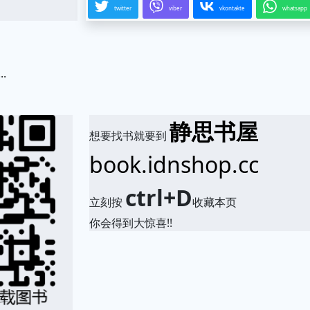
twitter
viber
vkontakte
whatsapp
.
静思书屋
想要找书就要到
book.idnshop.cc
ctrl+D
立刻按
收藏本页
你会得到大惊喜!!