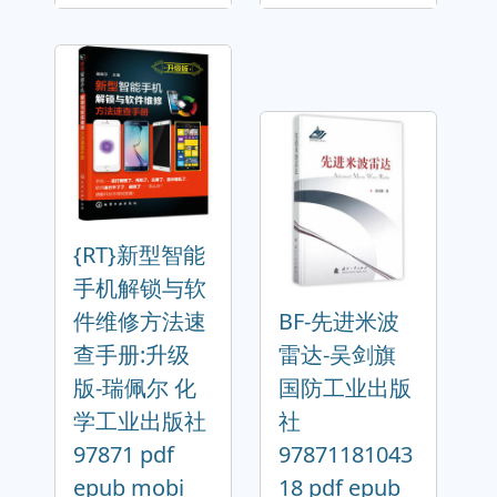
{RT}新型智能
手机解锁与软
件维修方法速
BF-先进米波
查手册:升级
雷达-吴剑旗
版-瑞佩尔 化
国防工业出版
学工业出版社
社
97871 pdf
97871181043
epub mobi
18 pdf epub