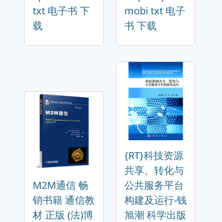
txt 电子书 下
mobi txt 电子
载
书 下载
{RT}科技资源
共享、转化与
M2M通信 畅
公共服务平台
销书籍 通信教
构建及运行-钱
材 正版 (法)博
旭潮 科学出版