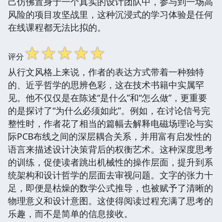
己仿佛置身于一个真实的设计团队中，参与到一场高
风险的项目攻坚战里，这种沉浸式的学习体验是任何
在线课程都无法比拟的。
☆
☆
☆
☆
☆
评分
从行文风格上来说，作者的表达方式带着一种独特
的、近乎哲学的思辨色彩，这在技术书籍中实属罕
见。他不仅仅是在陈述“是什么”和“怎么做”，更重要
的是探讨了“为什么必须如此”。例如，在讨论信号完
整性时，作者花了相当的篇幅去解释电磁场理论与实
际PCB布线之间的深层耦合关系，并用富有启发性的
语言来描述设计决策背后的权衡艺术。这种深度思考
的训练，促使读者跳出机械性的操作层面，提升到系
统架构和设计哲学的层面去审视问题。文字的张力十
足，即便是枯燥的数学公式推导，也被赋予了清晰的
物理意义和设计意图。这使得阅读过程充满了思考的
乐趣，而不是简单的信息接收。