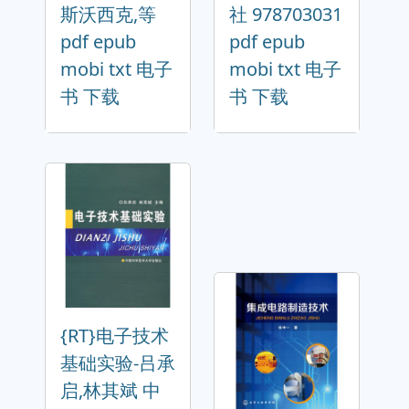
斯沃西克,等
社 978703031
pdf epub
pdf epub
mobi txt 电子
mobi txt 电子
书 下载
书 下载
{RT}电子技术
基础实验-吕承
启,林其斌 中