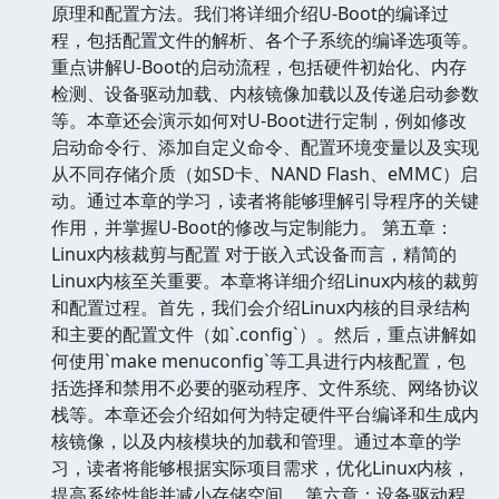
原理和配置方法。我们将详细介绍U-Boot的编译过
程，包括配置文件的解析、各个子系统的编译选项等。
重点讲解U-Boot的启动流程，包括硬件初始化、内存
检测、设备驱动加载、内核镜像加载以及传递启动参数
等。本章还会演示如何对U-Boot进行定制，例如修改
启动命令行、添加自定义命令、配置环境变量以及实现
从不同存储介质（如SD卡、NAND Flash、eMMC）启
动。通过本章的学习，读者将能够理解引导程序的关键
作用，并掌握U-Boot的修改与定制能力。 第五章：
Linux内核裁剪与配置 对于嵌入式设备而言，精简的
Linux内核至关重要。本章将详细介绍Linux内核的裁剪
和配置过程。首先，我们会介绍Linux内核的目录结构
和主要的配置文件（如`.config`）。然后，重点讲解如
何使用`make menuconfig`等工具进行内核配置，包
括选择和禁用不必要的驱动程序、文件系统、网络协议
栈等。本章还会介绍如何为特定硬件平台编译和生成内
核镜像，以及内核模块的加载和管理。通过本章的学
习，读者将能够根据实际项目需求，优化Linux内核，
提高系统性能并减小存储空间。 第六章：设备驱动程