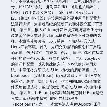
时，本章还会介绍Cortex-M系列中一些常见的具体型
号，如STM32系列，并对其GPIO（通用输入输出）、
UART（通用异步收发器）、SPI（串行外设接口）、
I2C（集成电路总线）等常用外设的硬件原理和配置方
法进行讲解，为读者后续的驱动开发和外设交互打下基
础。 第三章：嵌入式Linux开发环境搭建与基础 对于许
多复杂的嵌入式系统，Linux操作系统是不可或缺的选
择。本章将带领读者一步步搭建一个完整的嵌入式
Linux开发环境。首先，介绍交叉编译的概念和工具链
的配置，包括GCC、GDB等。然后，详细讲解如何从零
开始构建一个rootfs（根文件系统），包括 BusyBox
的编译和配置，以及构建嵌入式Linux镜像的常用方
法。本章还将介绍嵌入式Linux系统的启动流程，从
bootloader（如U-Boot）到内核加载，再到用户空间
的启动。最后，我们会介绍一些常用的Linux命令和文
件系统管理技巧，帮助读者熟悉嵌入式Linux的操作环
境。 第四章：U-Boot引导程序详解与定制 U-Boot是嵌
入式Linux系统中最常用的引导加载程序
（Bootloader）之一。本章将深入讲解U-Boot的工作