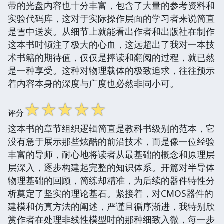
带的光盘内容也十分丰富，包含了大量的参考资料和
实验代码库，这对于实际操作层面的学习者来说简直
是雪中送炭。从细节上就能看出作者和出版社在制作
这本书时倾注了极大的心血，这远超出了我对一本技
术书籍的期待值，仅仅是捧读和翻阅的过程，就已然
是一种享受。这种对物理载体的极致追求，往往预示
着内容本身的深度与广度也必然非同小可。
☆
☆
☆
☆
☆
评分
这本书的章节组织逻辑简直是教科书级别的范本，它
没有急于展示那些炫酷的前沿技术，而是像一位经验
丰富的导师，耐心地将读者从最基础的概念和原理层
层深入，逐步构建起完整的知识体系。开篇对半导体
物理基础的回顾，简练却精准，为后续的器件特性分
析奠定了坚实的理论基石。紧接着，对CMOS器件的
建模和仿真方法的阐述，严谨且循序渐进，我特别欣
赏作者在处理非线性模型时的那种细致入微，每一步