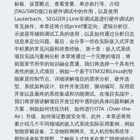
标板、设置断点、查看变量、单步执行等。介绍
JTAG/SWD接口在硬件调试中的作用，以及使用
Lauterbach、SEGGER J-Link等调试器进行硬件调试的
常见操作。本章还将介绍printf重定向、逻辑分析仪、
示波器等辅助调试工具的使用，以及如何通过分析日志
信息来定位问题。最后，会分享一些在实际嵌入式开发
中积累的常见问题和排查经验。 第十章：嵌入式系统
项目实战与案例分析 本章将通过一个完整的项目，将
前面章节所学的知识融会贯通。我们将选择一个具有代
表性的嵌入式项目，例如一个基于STM32和Linux的智
能家居控制节点。详细讲解项目的需求分析、硬件选
型、系统架构设计、软件开发流程、驱动编写、应用层
开发以及最终的系统集成和功能测试。在项目实战中，
我们将穿插讲解项目开发过程中遇到的具体问题和解决
方案，例如如何优化功耗、如何进行OTA（Over-the-
Air）升级、如何保证数据安全等。此外，本章还将简
要介绍几个不同领域的嵌入式系统实际应用案例，例如
智能穿戴设备、工业物联网网关、无人机控制系统等，
帮助读者拓宽视野，了解嵌入式技术在更广阔领域的应