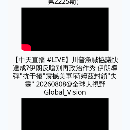
第2225期）
【中天直播 #LIVE】川普急喊協議快
達成?伊朗反嗆別再政治作秀 伊朗導
彈"抗干擾"震撼美軍!荷姆茲封鎖"失
靈" 20260808@全球大視野
Global_Vision