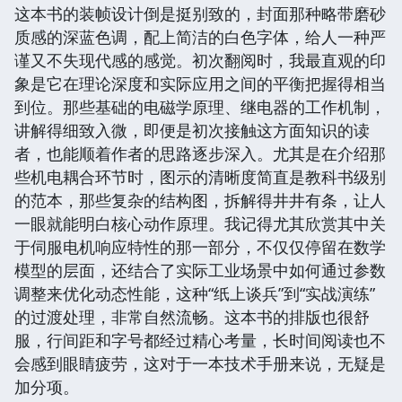
这本书的装帧设计倒是挺别致的，封面那种略带磨砂
质感的深蓝色调，配上简洁的白色字体，给人一种严
谨又不失现代感的感觉。初次翻阅时，我最直观的印
象是它在理论深度和实际应用之间的平衡把握得相当
到位。那些基础的电磁学原理、继电器的工作机制，
讲解得细致入微，即便是初次接触这方面知识的读
者，也能顺着作者的思路逐步深入。尤其是在介绍那
些机电耦合环节时，图示的清晰度简直是教科书级别
的范本，那些复杂的结构图，拆解得井井有条，让人
一眼就能明白核心动作原理。我记得尤其欣赏其中关
于伺服电机响应特性的那一部分，不仅仅停留在数学
模型的层面，还结合了实际工业场景中如何通过参数
调整来优化动态性能，这种“纸上谈兵”到“实战演练”
的过渡处理，非常自然流畅。这本书的排版也很舒
服，行间距和字号都经过精心考量，长时间阅读也不
会感到眼睛疲劳，这对于一本技术手册来说，无疑是
加分项。