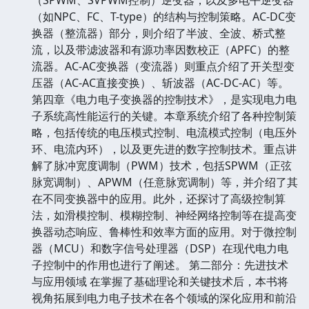
（如NPC、FC、T-type）的结构与控制策略。AC-DC变
换器（整流器）部分，则介绍了半波、全波、桥式整
流，以及带滤波器和有源功率因数校正（APFC）的整
流器。AC-AC变换器（变流器）则重点介绍了开关型变
压器（AC-AC直接变换）、斩波器（AC-DC-AC）等。
第四章《电力电子变换器的控制技术》，是实现电力电
子系统高性能运行的关键。本章系统介绍了各种控制策
略，包括传统的电压模式控制、电流模式控制（电压外
环、电流内环），以及更先进的数字控制技术。重点讲
解了脉冲宽度调制（PWM）技术，包括SPWM（正弦
脉宽调制）、APWM（任意脉宽调制）等，并介绍了其
在不同变换器中的应用。此外，还探讨了高级控制算
法，如滑模控制、模糊控制、神经网络控制等在提高变
换器动态响应、鲁棒性和效率方面的应用。对于微控制
器（MCU）和数字信号处理器（DSP）在现代电力电
子控制中的作用也进行了阐述。 第二部分：先进技术
与应用领域 在掌握了基础理论和关键技术后，本书将
视角拓展到电力电子技术在各个领域的深化应用和前沿