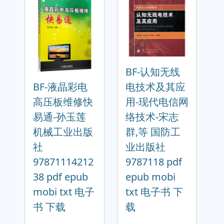
BF-认知无线
BF-液晶彩电
电技术及其应
高压板维修快
用-现代电信网
易通-孙玉莲
络技术-宋志
机械工业出版
群,等 国防工
社
业出版社
97871114212
9787118 pdf
38 pdf epub
epub mobi
mobi txt 电子
txt 电子书 下
书 下载
载