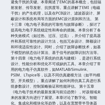
避免干扰的关键。本章阐述了EMC的基本概念，包括辐
射发射、传导发射、抗扰度等。重点讲解了EMI（电磁
干扰）的产生机理，以及在PCB设计、滤波器设计、屏
蔽设计和系统布局等方面的EMC设计原则和方法。 第
十三章《电力电子系统的可靠性与故障诊断》，探讨了
提高电力电子系统稳定性和寿命的措施。本章分析了各
种失效模式（如过热、过压、过流），并介绍了提高器
件和系统可靠性的设计方法，包括冗余设计、降额设计
和环境适应性设计。同时，介绍了故障诊断技术，如基
于模型的状态估计算法、基于信号的故障识别方法等。
第十四章《电力电子系统的仿真与建模》，是进行系统
设计、性能分析和优化不可或缺的工具。本章介绍了常
用的电力电子仿真软件，如MATLAB/Simulink、
PSIM、LTspice等，以及不同仿真建模方法（如平均模
型、开关模型）。重点讲解了如何利用仿真工具进行系
统参数设计、控制策略验证和性能评估。 第十五章
《电力电子技术的最新发展与前沿趋势》，对该领域未
来的发展方向进行了展望。本章讨论了数字化、智能
化、集成化和模块化等趋势，以及在宽禁带半导体器