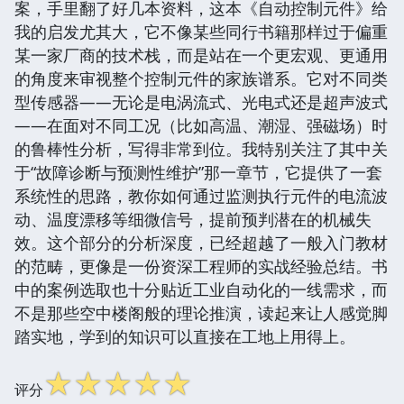
案，手里翻了好几本资料，这本《自动控制元件》给
我的启发尤其大，它不像某些同行书籍那样过于偏重
某一家厂商的技术栈，而是站在一个更宏观、更通用
的角度来审视整个控制元件的家族谱系。它对不同类
型传感器——无论是电涡流式、光电式还是超声波式
——在面对不同工况（比如高温、潮湿、强磁场）时
的鲁棒性分析，写得非常到位。我特别关注了其中关
于“故障诊断与预测性维护”那一章节，它提供了一套
系统性的思路，教你如何通过监测执行元件的电流波
动、温度漂移等细微信号，提前预判潜在的机械失
效。这个部分的分析深度，已经超越了一般入门教材
的范畴，更像是一份资深工程师的实战经验总结。书
中的案例选取也十分贴近工业自动化的一线需求，而
不是那些空中楼阁般的理论推演，读起来让人感觉脚
踏实地，学到的知识可以直接在工地上用得上。
☆
☆
☆
☆
☆
评分