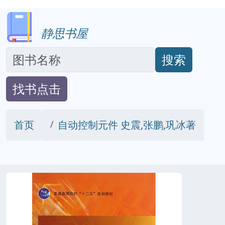
静思书屋
搜索
找书点击
首页
自动控制元件 史震,张鹏,巩冰著