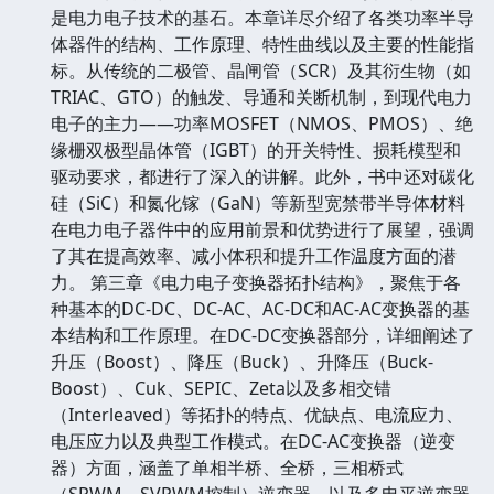
是电力电子技术的基石。本章详尽介绍了各类功率半导
体器件的结构、工作原理、特性曲线以及主要的性能指
标。从传统的二极管、晶闸管（SCR）及其衍生物（如
TRIAC、GTO）的触发、导通和关断机制，到现代电力
电子的主力——功率MOSFET（NMOS、PMOS）、绝
缘栅双极型晶体管（IGBT）的开关特性、损耗模型和
驱动要求，都进行了深入的讲解。此外，书中还对碳化
硅（SiC）和氮化镓（GaN）等新型宽禁带半导体材料
在电力电子器件中的应用前景和优势进行了展望，强调
了其在提高效率、减小体积和提升工作温度方面的潜
力。 第三章《电力电子变换器拓扑结构》，聚焦于各
种基本的DC-DC、DC-AC、AC-DC和AC-AC变换器的基
本结构和工作原理。在DC-DC变换器部分，详细阐述了
升压（Boost）、降压（Buck）、升降压（Buck-
Boost）、Cuk、SEPIC、Zeta以及多相交错
（Interleaved）等拓扑的特点、优缺点、电流应力、
电压应力以及典型工作模式。在DC-AC变换器（逆变
器）方面，涵盖了单相半桥、全桥，三相桥式
（SPWM、SVPWM控制）逆变器，以及多电平逆变器