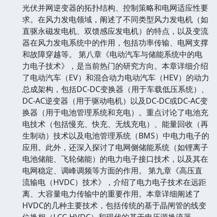
光伏并网逆变器的拓扑结构、控制策略和电网适应性要
求。在风力发电领域，阐述了不同类型风力发电机（如
直驱永磁发电机、双馈感应发电机）的特点，以及变流
器在风力发电系统中的作用，包括功率传输、电网支撑
和故障穿越等。 第八章《电动汽车与储能系统中的电
力电子技术》，是当前热门的研究方向。本章详细介绍
了电动汽车（EV）和混合动力电动汽车（HEV）的动力
总成架构，包括DC-DC变换器（用于车载低压系统）、
DC-AC逆变器（用于驱动电机）以及DC-DC或DC-AC变
换器（用于电池管理系统和充电）。重点讨论了电池充
电技术（包括慢充、快充、无线充电）、能量回收（再
生制动）技术以及电池管理系统（BMS）中电力电子的
应用。此外，还深入探讨了电网侧储能系统（如锂离子
电池储能、飞轮储能）的电力电子接口技术，以及其在
电网稳定、调峰调频等方面的作用。 第九章《高压直
流输电（HVDC）技术》，介绍了电力电子技术在远距
离、大容量电力传输中的重要作用。本章详细阐述了
HVDC的几种主要技术，包括传统的基于晶闸管的线变
位换相（LCC-HVDC）和现代的基于电压源换流器