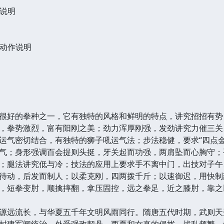
说明
动作说明
很好的拳种之一，它有独特的风格和鲜明的特点，讲究招招有势
，拳势激烈，富有阳刚之美；劲力浑厚刚强，发劲讲究力催三关
运气密切结合，有独特的狮子吼运气法；步法稳健，要求“四点
气；身形强调百会提则头挺，牙关起而功强，两肩坠而心胸守；
；腿法讲究低与冷；技法的应用上要求手不离中门，出技对子午
待动，后发而制人；以柔克刚，四两拨千斤；以速御迟，用快制
，短拳变肘，顺擒摔翻，拿压固控，远之拳足，近之膝肘，靠
源远流长，与华夏五千年文明风雨同行。隋唐五代时期，武则天
封建军阀统治，外受强敌契丹、西夏和女真的侵扰，战乱频繁，