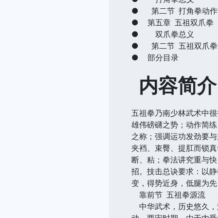
●
第二节 打角拳动作
●
第五章 五祖双爪拳
●
双爪拳总义
●
第二节 五祖双爪拳
●
部分目录
内容简介
五祖拳乃南少林武术中很
雄伟磅礴之势；动作简练
之称；强调运功发劲要与
夹裆、束臀、提肛而锁真
断、粘；拳法讲究重与快
招。技击总诀要求：以静
变，得势近身，低腿为先
靠前节 五祖拳源流
中华武术，历史悠久，
动。两宋时期，由于内受