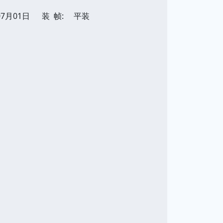
07月01日
装 帧:
平装