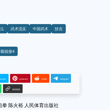
拳法
武术流派
中国武术
技击
下载链接4
senger
pinterest
reddit
telegram
复制链接
林五祖拳 陈火裕 人民体育出版社