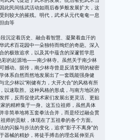
因此民间练武活动如雨后春笋般发展扩大，这
受到较大的摧残。明代，武术从元代奄奄一息
但由等
一段沉淀着历史、融合着智慧、凝聚着血汗的
华武术百花园中一朵独特而绚烂的奇葩。深入
合的极致追求，以及其中蕴含的深邃哲学思
色彩的起源地——南少林寺。虽然关于南少林
可撼动。据传，南少林寺曾是反清复明的秘密
学体系自然而然地发展出了一套既能强身健
与北少林以“刚健有力，大开大合”的风格有所
，以速取胜。这种风格的形成，与南方地区的
发挥，反而促使武术家们发展出更灵活、更贴
学大家的精粹集于一身。这五位祖师，虽然具体
并非简单地将五套拳法合并，而是经过融会贯
位祖师的贡献，体现在了五祖拳的各个方面。
法的闪躲与步法的变化，追求“影子不离身”的
于器械的精妙，将徒手搏击的理念延伸至兵