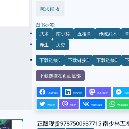
陈火裕 著
图书标签:
武术
南少林
五祖拳
传统武术
养生
历史
下载链接1
下载链接2
下载链接3
下载链接在页面底部
facebook
linkedin
mastodon
mes
twitter
viber
vkontakte
whatsapp
正版现货9787500937715 南少