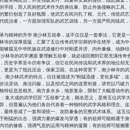
的手段，而人民则把武术作为防身抗暴、防止外族侵略的工具。
的繁衍创造了良好氛围，使武艺在民问扎了根。元代，传统武艺
代统治者，一方面加强军队的武艺训练，另一方面严民间练武，
承与精神的升华 南少林五祖拳，这不仅仅是一套拳法，它更是
林寺的深厚底蕴，汇聚了五位传奇武学宗师的毕生绝学，成为中
能够窥见中华民族在武道修行中对刚柔并济、内外兼修、动静结
南少林寺的武学渊源 要理解五祖拳，就必须回溯到它那充满传奇
，历史学界至今仍有争议，但它在民间传说和武术界的地位却无
，更是为了抵抗压迫，保家卫国。在这种背景下，南少林寺的武
。 南少林武术的特点，往往被描述为“刚猛迅捷，变化多端”，这
步法灵动、身法闪躲，以及招式之间的连贯衔接，讲究以巧破力
格特征息息相关。南方多水乡，地形复杂，限制了大幅度动作的
聚：集大成的武学巨匠 “五祖拳”之名，顾名思义，是将五位武
异，但普遍认为他们各自代表着一种独特的武学风格和理念。这
，最终形成了一套和谐统一、攻防兼备的完整武术体系。 这五
于刚猛的出击，强调力量的爆发与穿透；有的祖师可能精通于身
内功的修炼，强调气息的运用与精神的凝聚；有的祖师可能侧重