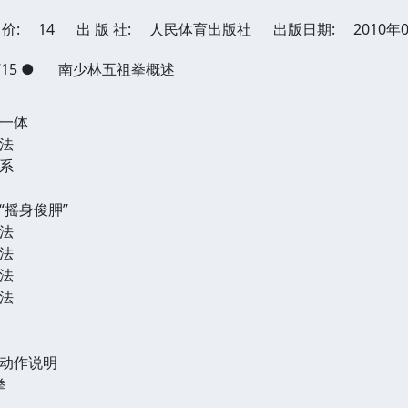
价:
14
出 版 社:
人民体育出版社
出版日期:
2010年
715
●
南少林五祖拳概述
一体
法
系
摇身俊胛”
法
法
法
法
动作说明
拳