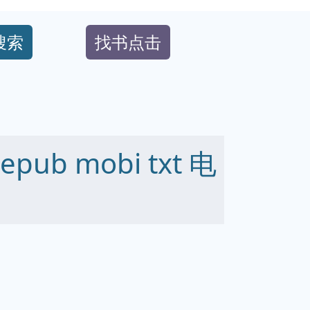
搜索
找书点击
ub mobi txt 电