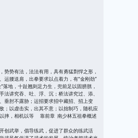
，势势有法，法法有用，具有勇猛剽悍之形，
、运腰送肩，出拳要求以点着力，有“金刚劲”
金”落地，十趾翘则足力生，兜前足以固膀胱，
手法讲究吞、吐、浮、沉；桥法讲究过、添、
、垂肘不露胁；运招要求招中藏招、招上变
敌；以虚击实，出其不意；以拙制巧，随机应
之以摔，相机以等
靠前章 南少林五祖拳概述
开创武举，倡导练武，促进了群众的练武活
尚武风气促进了武术的发展。统治者把武术当