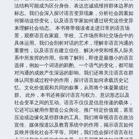
法结构可能成为区分身份、表达忠诚或维持群体边界的
标志。我们会深入探讨语言变异现象，分析社会因素如
何驱动这些变化，以及语言学家如何通过研究这些变异
来理解社会动态。 本书将带领读者走进日常的语言场
景，观察语言在家庭、学校、工作场所和社交场合中的
具体运用。我们会剖析对话的艺术，理解非语言沟通的
重要性，以及语言在建立信任、解决冲突和维系人际关
系中所发挥的作用。你将了解到，即使是最微小的语言
选择，例如一个词语的斟酌、一个语气的变化，都可能
对沟通的成效产生深远的影响。我们还将关注语言在群
体认同形成过程中的作用，探讨语言如何承载历史记
忆、文化价值观和共同的叙事，从而将个体凝聚成社
群。 此外，本书还将探讨语言与权力、意识形态以及
社会变革之间的互动。语言不仅仅是信息传递的载体，
它还可以被用作塑造公众舆论、推广特定价值观，甚至
压迫或边缘化某些群体的工具。我们将审视语言在政治
宣传、媒体报道以及教育系统中的作用，揭示语言如何
反映并强化社会不平等。同时，我们也会探讨语言在社