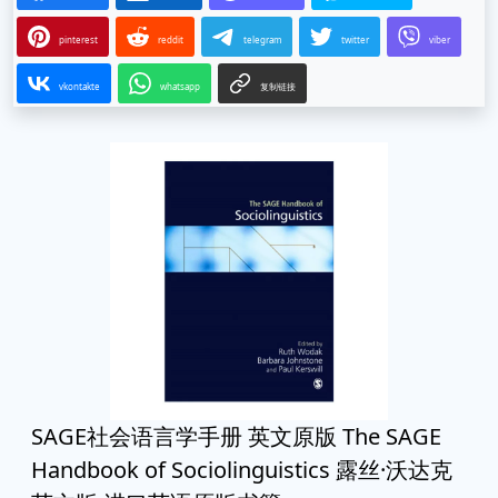
pinterest
reddit
telegram
twitter
viber
vkontakte
whatsapp
复制链接
SAGE社会语言学手册 英文原版 The SAGE
Handbook of Sociolinguistics 露丝·沃达克