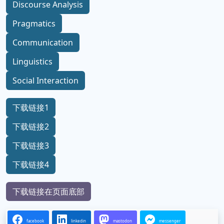
Discourse Analysis
Pragmatics
Communication
Linguistics
Social Interaction
下载链接1
下载链接2
下载链接3
下载链接4
下载链接在页面底部
facebook
linkedin
mastodon
messenger