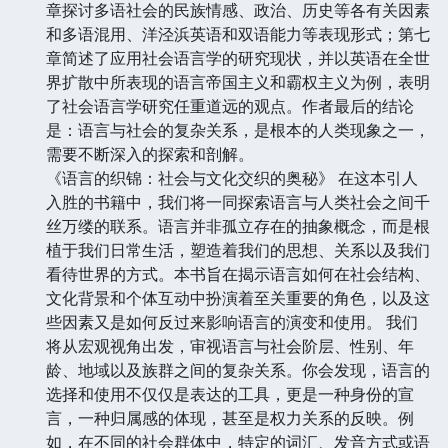
章探讨多语社会的民族情感、政治、历史等各有关因素
和多语混用、洋泾浜英语和双语能力等表现形式；第七
章简述了应用社会语言学的研究现状，并以英语在全世
界扩散中所表现的语言帝国主义和霸权主义为例，表明
了社会语言学研究任重道远的观点。作者最后的结论
是：语言与社会的复杂关系，是根本的人类现象之一，
需要不断深入的探索和剖解。
《语言的织锦：社会与文化交织的奥秘》 在这本引人
入胜的书籍中，我们将一同探索语言与人类社会之间千
丝万缕的联系。语言并非孤立存在的抽象概念，而是根
植于我们日常生活，塑造着我们的思想、关系以及我们
看待世界的方式。本书旨在揭示语言如何在社会结构、
文化背景和个体互动中扮演着至关重要的角色，以及这
些因素又是如何反过来影响语言的演变和使用。 我们
将从宏观视角出发，审视语言与社会阶层、性别、年
龄、地域以及族群之间的复杂关系。你会发现，语言的
选择和使用不仅仅是表达的工具，更是一种身份的宣
言，一种归属感的体现，甚至是权力关系的反映。例
如，在不同的社会群体中，特定的词汇、发音方式或语