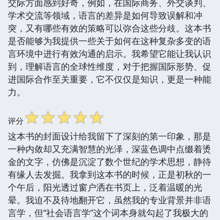
交际方面感到好奇，例如，在国际商务、外交谈判、
学术交流等领域，语言的差异是如何导致误解和冲
突，又有哪些有效的策略可以弥合这些分歧。这本书
是否能够为我提供一些关于如何在这种复杂多变的语
言环境中进行有效沟通的启示。我希望它能让我认识
到，理解语言的全球性维度，对于把握国际形势、促
进国际合作至关重要，它不仅仅是知识，更是一种能
力。
☆
☆
☆
☆
☆
评分
这本书的封面设计给我留下了深刻的第一印象，那是
一种内敛却又充满智慧的光泽，深蓝色调中点缀着烫
金的文字，仿佛是沉淀了数个世纪的学术思想，静待
有缘人去发掘。我拿到这本书的时候，正是初秋的一
个午后，阳光透过窗户洒在书页上，泛着温暖的光
晕。我迫不及待地翻开它，虽然我的专业背景并非语
言学，但“社会语言学”这个词本身就勾起了我极大的