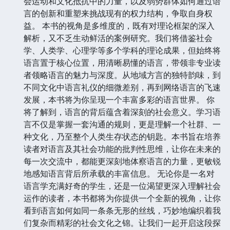
会运动和文化抵抗中的力量，以及弱势群体如何通过语
言的创新和重塑来挑战现有的权力结构，争取自身权
益。 本书的视角是多维度的，既有对理论框架的深入
解析，又不乏生动鲜活的案例研究。我们将借鉴社会
学、人类学、心理学等多个学科的理论成果，但始终将
语言置于核心位置，用清晰易懂的语言，带领非专业读
者领略语言的魅力与深度。从地域方言的独特韵味，到
不同文化中语言礼仪的细微差别，再到网络语言的飞速
发展，本书将为你呈现一个丰富多彩的语言世界。 你
将了解到，语言的背后蕴含着深刻的社会意义。学习语
言不仅是掌握一套沟通的规则，更是理解一个社群、一
种文化，乃至整个人类生存状态的钥匙。本书旨在培养
读者对语言及其社会功能的批判性思维，让你在未来的
每一次交流中，都能更深刻地体察语言的力量，更敏锐
地感知语言背后所承载的丰富信息。 无论你是一名对
语言学充满好奇的学生，还是一位渴望更深入理解社会
运作的读者，本书都将为你提供一个全新的视角，让你
看到语言如何如同一条条无形的丝线，巧妙地编织着我
们复杂而精彩的社会文化之锦。让我们一起开启这段探