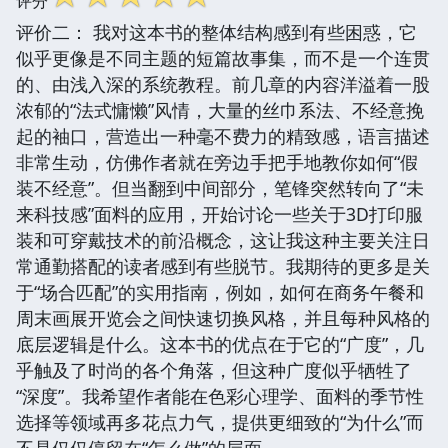
评分
评价二： 我对这本书的整体结构感到有些困惑，它
似乎更像是不同主题的短篇故事集，而不是一个连贯
的、由浅入深的系统教程。前几章的内容洋溢着一股
浓郁的“法式慵懒”风情，大量的丝巾系法、不经意挽
起的袖口，营造出一种毫不费力的精致感，语言描述
非常生动，仿佛作者就在旁边手把手地教你如何“假
装不经意”。但当翻到中间部分，笔锋突然转向了“未
来科技感”面料的应用，开始讨论一些关于3D打印服
装和可穿戴技术的前沿概念，这让我这种主要关注日
常通勤搭配的读者感到有些脱节。我期待的更多是关
于“场合匹配”的实用指南，例如，如何在商务午餐和
周末画展开览会之间快速切换风格，并且每种风格的
底层逻辑是什么。这本书的优点在于它的“广度”，几
乎触及了时尚的各个角落，但这种广度似乎牺牲了
“深度”。我希望作者能在色彩心理学、面料的季节性
选择等领域再多花点力气，提供更细致的“为什么”而
不是仅仅停留在“怎么做”的层面。