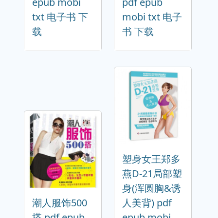
epub mobi
pdf epub
txt 电子书 下
mobi txt 电子
载
书 下载
塑身女王郑多
燕D-21局部塑
身(浑圆胸&诱
潮人服饰500
人美背) pdf
搭 pdf epub
epub mobi