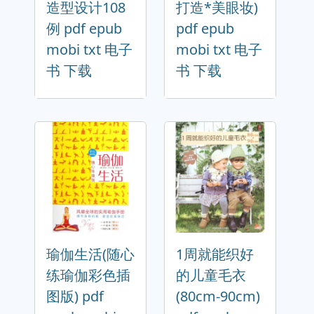
造型设计108
打造*美眼妆)
例 pdf epub
pdf epub
mobi txt 电子
mobi txt 电子
书 下载
书 下载
瑜伽生活(随心
1周就能织好
练瑜伽彩色插
的儿童毛衣
图版) pdf
(80cm-90cm)