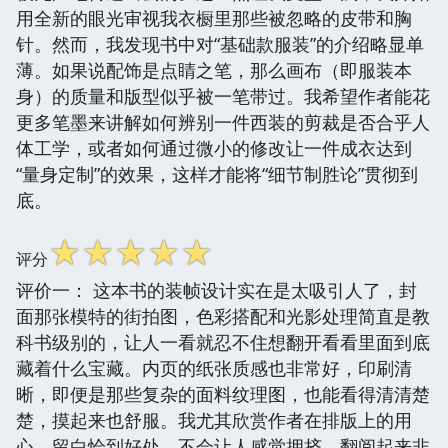
用全新的眼光审视我衣橱里那些被忽略的皮带和胸
针。然而，我发现书中对“基础款服装”的介绍略显单
薄。如果说配饰是点睛之笔，那么画布（即服装本
身）的质量和版型似乎被一笔带过。我希望作者能花
更多笔墨来讲解如何辨别一件西装的剪裁是否合乎人
体工学，或者如何通过微小的修改让一件成衣达到
“量身定制”的效果，这样才能将“细节制胜论”贯彻到
底。
☆
☆
☆
☆
☆
评分
评价一： 这本书的装帧设计实在是太吸引人了，封
面那张模特的街拍图，色彩搭配和光影处理简直是教
科书级别的，让人一看就忍不住想翻开看看里面到底
藏着什么宝藏。内页的纸张质感也非常好，印刷清
晰，即便是那些复杂的面料纹理图，也能看得清清楚
楚，摸起来也舒服。我尤其欣赏作者在排版上的用
心，留白恰到好处，不会让人感觉拥挤，翻阅起来非