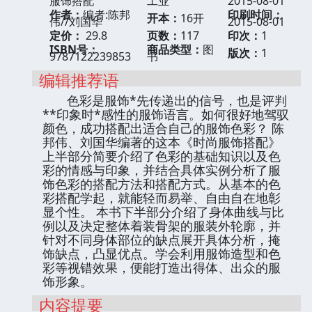
服饰搭配
工业
2015-08-01
作者：
编者:陈邦
印刷时间：
开本：
16开
伟//刘国华
2015-08-01
定价：
29.8
页数：
117
印次：
1
ISBN号：
商品类型：
图
版次：
1
9787122239853
书
编辑推荐语
色彩是服饰*先传递出的信号，也是评判
**印象时*感性的服饰语言。如何很好地驾驭
颜色，成功搭配出适合自己的服饰色彩？ 陈
邦伟、刘国华编著的这本《时尚服饰搭配》
上半部分简要介绍了色彩的基础知识以及色
彩的情感与印象，并结合具体实例分析了服
饰色彩的搭配方法和搭配方式。从基本的色
彩搭配学起，就能轻而易举、自由自在地彰
显个性。 本书下半部分介绍了身体曲线与比
例以及决定整体着装骨架的服装外轮廓，并
针对不同身体部位的缺点展开具体分析，掩
饰缺点，凸显优点。学会利用服饰造型和色
彩等视错效果，便能打造出得体、出众的服
饰形象。
内容提要