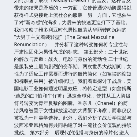
如何加速了成衣（Ready-to-wear）的普及。这种普及
带来的结果是矛盾的：一方面，它使普通劳动阶层得以
获得样式更接近上流社会的服装；另一方面，它也催生
了对“新奇感”的渴求，为后来的快速更迭打下了基础。
我们考察了维多利亚时代男性服装从华丽转向沉闷的
“大男子主义着装转型”（The Great Masculine
Renunciation），并分析了这种转变如何将专业性与
严肃性固化为男性气质的标志。 第五部分：二十世纪
的解放与反叛：战火、电影与身份的流动性 二十世纪
是服装史上最为剧烈的变革期。两次世界大战期间，女
性为了适应工作需要而进行的服饰简化（如裙摆的缩短
和裤装的采用）被详细梳理。我们着重探讨了战后，美
国电影工业如何通过明星效应，将特定造型（如詹姆斯
·迪恩的白T恤和牛仔裤）迅速全球化，使其从工人阶级
符号转变为青年反叛的图腾。香奈儿（Chanel）的简
洁风格被置于女性解放运动的大背景下考察，而非仅仅
被视为一种美学选择。此外，我们分析了战后学院派与
波西米亚风格如何共同构建了对主流社会价值观的持续
挑战。 第六部分：后现代的混搭与身份的碎片化 进入