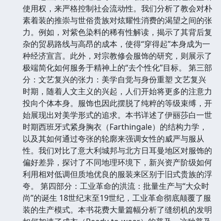
使用权，来严格控制社会流动性。我们分析了教会对朴
素着装的推崇与世俗贵族对炫耀性消费的渴望之间的张
力。例如，对紫色染料的稀有性解读，揭示了其背后复
杂的贸易路线与高昂的成本，使得“穿得起”本身成为一
种经济宣言。此外，对宗教修会服饰的研究，则展示了
极端简化如何服务于精神上的“去个性化”目标。 第三部
分：文艺复兴的张力：美学自觉与身份重塑 文艺复兴
时期，随着人文主义的兴起，人们开始将更多的注意力
投向个体本身。服饰也因此摆脱了纯粹的等级束缚，开
始展现出对美学形式的追求。本书详述了伊丽莎白一世
时期西班牙式紧身胸衣（Farthingale）的结构力学，
以及其如何通过夸张的轮廓来强调女性的威严与服从
性。我们对比了意大利城邦与北方日耳曼地区对服饰的
偏好差异，探讨了不同地理环境下，新兴资产阶级如何
利用相对低调但质地优良的服装来区别于旧式贵族的浮
夸。 第四部分：工业革命的洪流：批量生产与“大众时
尚”的诞生 18世纪末至19世纪，工业革命彻底颠覆了服
装的生产模式。本书花费大量篇幅分析了缝纫机的发明