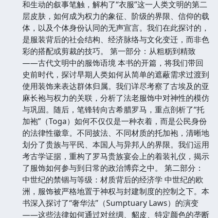
和生动的叙事笔触，解构了“衣服”这一人类文明的第二
层皮肤，如何成为权力的象征、阶级的界限、信仰的载
体，以及个体身份认同的无声宣言。我们在此探讨的，
是服装背后的社会结构、经济脉络与文化变迁，而非色
彩的搭配或剪裁的技巧。 第一部分：从粗粝到精致
——古代文明中的服饰语境 本书的开篇，将我们带回
史前时代，探讨早期人类如何从简单的遮蔽需求过渡到
使用装饰来表达群体归属。我们详尽考察了古埃及的亚
麻长袍与权力的关联，分析了法老服饰中对神性的模仿
与巩固。随后，笔锋转向古希腊罗马，重点剖析了“托
加袍”（Toga）如何不仅仅是一种衣着，而是公民身份
的法律性徽章。不同披法、不同材质的托加袍，清晰地
划分了贵族与平民、本国人与异邦人的界限。我们运用
考古学证据，重构了罗马贵族宴会上的着装礼仪，揭示
了服饰如何参与到日常的政治博弈之中。 第二部分：
中世纪的禁锢与等级：材质背后的经济学 中世纪的欧
洲，服饰被严格地置于神权与封建制度的控制之下。本
书深入探讨了“奢华法”（Sumptuary Laws）的演变
——这些法律如何通过对丝绸、貂皮、特定颜色的垄断