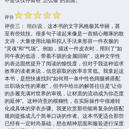
☆
☆
☆
☆
☆
评分
评价三： 坦白说，这本书的文字风格极其华丽，甚
至有些炫技。很多句子读起来像是一首精心雕琢的散
文诗，大量使用比喻和拟人手法来形容一件衣服的
“灵魂”和“气场”。例如，描述一件皮衣时，用到了“如
同午夜的低语，带着不驯的金属回响”，这种文学性
的表达固然提升了阅读的愉悦度，但对于我这种追求
效率的读者来说，信息获取的效率非常低。我拿起这
本书，是想快速找到“如何用一条中性色阔腿裤搭配
出职场女性的果敢”，但书中给出的解答往往是“让你
的步履充满对世界的审视，让材质的流动成为你态度
的延伸”。这种诗意的模糊性，在实际操作中很难转
化成具体的穿衣步骤。我更欣赏那些能将复杂的搭配
规则提炼成几个简单口诀的作者。这本书更适合那些
已经有一定时尚基础，想在精神层面和服装进行深度