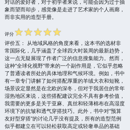
对话的爱好者，对于初学者来说，可能会因为过于抽
象而望而却步，感觉像是走进了艺术家的个人画廊，
而非实用的造型手册。
☆
☆
☆
☆
☆
评分
评价五： 从地域风格的角度来看，这本书的选材非
常国际化，几乎涵盖了全球四大时装周的最新趋势，
这一点无疑展现了作者广泛的信息搜集能力。然而，
这种“全球化视野”带来的一个副作用是，它似乎忽略
了普通读者所处的具体地理和气候环境。例如，书中
有一章专门讲解了如何搭配厚重的羊绒大衣和短靴，
场景设定显然是在北欧的深冬，但对于我居住的常年
湿热地区来说，这些搭配建议完全不具有参考价值，
我需要的更多是关于亚麻、真丝和轻薄棉布在高湿度
环境下的抗皱和透气穿搭技巧。此外，书中对“预算
友好型穿搭”的讨论几乎没有提及，所有的造型范例
似乎都建立在可以轻松获取高定或轻奢单品的基础