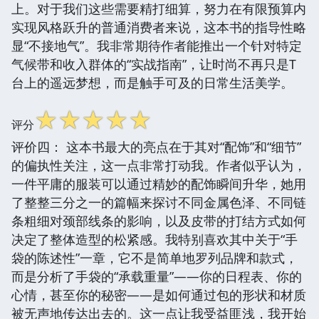
上。对于我们这些需要精打细算，努力在有限预算内
实现风格跃升的普通消费者来说，这本书的指导性略
显“不接地气”。我非常期待作者能推出一个针对特定
气候带和收入群体的“实战指南”，让时尚不再只是T
台上的遥远梦想，而是触手可及的日常生活美学。
☆
☆
☆
☆
☆
评分
评价四： 这本书最大的亮点在于其对“配饰”和“细节”
的偏执性关注，这一点非常打动我。作者似乎认为，
一件平庸的服装可以通过精妙的配饰瞬间升华，她用
了整整三分之一的篇幅来探讨不同金属色泽、不同链
条粗细对颈部线条的影响，以及皮带的打结方式如何
决定了整体造型的松紧感。我特别喜欢其中关于“手
袋的陈述性”一章，它不是简单地罗列品牌和款式，
而是分析了手袋的“承载重量”——你的日程表、你的
心情，甚至你的秘密——是如何通过包的形状和材质
被无声地传达出去的。这一点让我受益匪浅，我开始