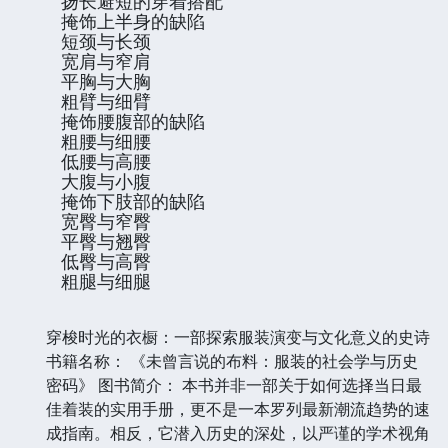
扬长避短的穿着搭配
掩饰上半身的缺陷
短颈与长颈
宽肩与窄肩
平胸与大胸
粗臂与细臂
掩饰腰腹部的缺陷
粗腰与细腰
低腰与高腰
大腹与小腹
掩饰下肢部的缺陷
宽臀与窄臀
平臀与翘臀
低臀与高臀
粗腿与细腿
穿梭时光的衣橱：一部探索服装演变与文化意义的史诗
书籍名称： 《未曾言说的布料：服装的社会学与历史
密码》 图书简介： 本书并非一部关于如何选择当日最
佳着装的实用手册，更不是一本罗列最新潮流趋势的速
成指南。相反，它潜入历史的深处，以严谨的学术视角