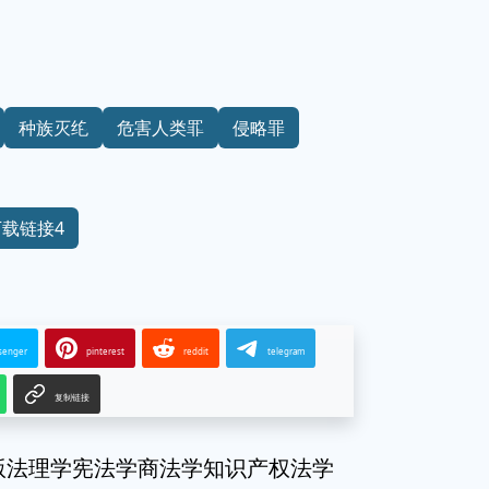
种族灭绝
危害人类罪
侵略罪
下载链接4
senger
pinterest
reddit
telegram
复制链接
版法理学宪法学商法学知识产权法学