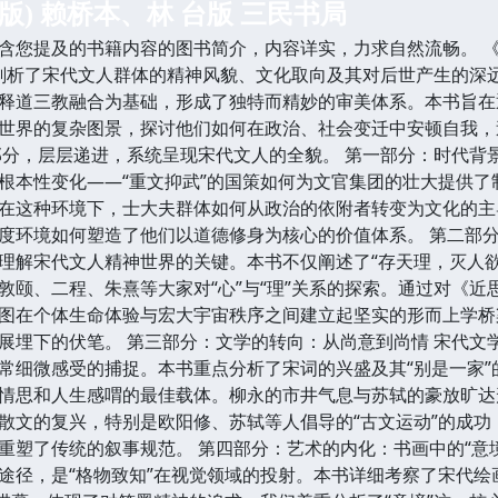
版) 赖桥本、林 台版 三民书局
含您提及的书籍内容的图书简介，内容详实，力求自然流畅。 
入剖析了宋代文人群体的精神风貌、文化取向及其对后世产生的深
释道三教融合为基础，形成了独特而精妙的审美体系。本书旨在
世界的复杂图景，探讨他们如何在政治、社会变迁中安顿自我，追
部分，层层递进，系统呈现宋代文人的全貌。 第一部分：时代背
根本性变化——“重文抑武”的国策如何为文官集团的壮大提供
在这种环境下，士大夫群体如何从政治的依附者转变为文化的主
度环境如何塑造了他们以道德修身为核心的价值体系。 第二部分
理解宋代文人精神世界的关键。本书不仅阐述了“存天理，灭人
敦颐、二程、朱熹等大家对“心”与“理”关系的探索。通过对《
图在个体生命体验与宏大宇宙秩序之间建立起坚实的形而上学桥
展埋下的伏笔。 第三部分：文学的转向：从尚意到尚情 宋代文
常细微感受的捕捉。本书重点分析了宋词的兴盛及其“别是一家
情思和人生感喟的最佳载体。柳永的市井气息与苏轼的豪放旷达
散文的复兴，特别是欧阳修、苏轼等人倡导的“古文运动”的成
重塑了传统的叙事规范。 第四部分：艺术的内化：书画中的“意
途径，是“格物致知”在视觉领域的投射。本书详细考察了宋代