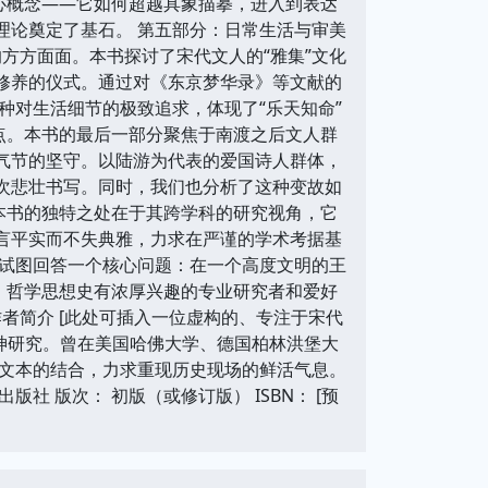
核心概念——它如何超越具象描摹，进入到表达
理论奠定了基石。 第五部分：日常生活与审美
方方面面。本书探讨了宋代文人的“雅集”文化
人修养的仪式。通过对《东京梦华录》等文献的
种对生活细节的极致追求，体现了“乐天知命”
点。本书的最后一部分聚焦于南渡之后文人群
族气节的坚守。以陆游为代表的爱国诗人群体，
一次悲壮书写。同时，我们也分析了这种变故如
本书的独特之处在于其跨学科的研究视角，它
语言平实而不失典雅，力求在严谨的学术考据基
试图回答一个核心问题：在一个高度文明的王
、哲学思想史有浓厚兴趣的专业研究者和爱好
者简介 [此处可插入一位虚构的、专注于宋代
神研究。曾在美国哈佛大学、德国柏林洪堡大
文本的结合，力求重现历史现场的鲜活气息。
社 版次： 初版（或修订版） ISBN： [预