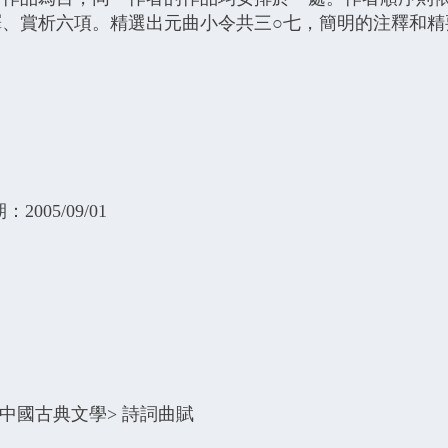
譯、賞析六項。精選出元曲小令共三○七，簡明的注釋和精
。
005/09/01
中國古典文學> 詩詞曲賦