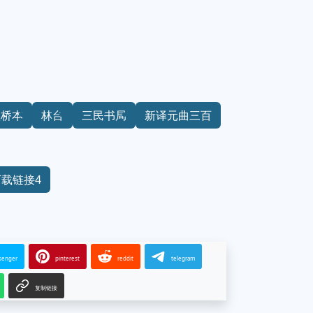
赖桥本
林台
三民书局
新译元曲三百
下载链接4
senger
pinterest
reddit
telegram
复制链接