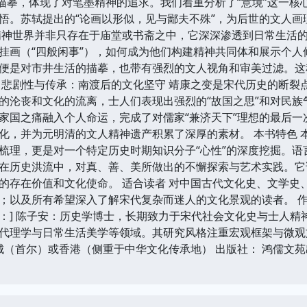
细描摹，体现了对笔墨精神的追求。我们着重分析了“意境”这一
悟。苏轼提出的“论画以形似，见与鄙夫不殊”，为后世的文人画
精神世界并非只存在于庙堂或书斋之中，它深深渗透到日常生活的
挂画（“四般闲事”），如何成为他们构建精神共同体和展示个
便是对市井生活的描摹，也带有强烈的文人视角和审美过滤。这
：悲剧性与传承：南渡后的文化坚守 靖康之变是宋代历史的断裂
的沦丧和文化的流离，士人们表现出强烈的“故国之思”和对民
家国之痛融入个人命运，完成了对儒家“兼济天下”理想的最后
化，并为元明清的文人精神遗产积累了深厚的素材。 本书特色 
梳理，更是对一个特定历史时期知识分子“心性”的深度挖掘。
在历史洪流中，对真、善、美所做出的不懈探索与艺术实践。它
的存在价值和文化使命。 适合读者 对中国古代文化史、文学史
；以及所有希望深入了解宋代复杂而迷人的文化景观的读者。 作
：] 陈子安：历史学博士，长期致力于宋代社会文化史与士人精
代理学与日常生活美学等领域。其研究风格注重宏观框架与微观
城（首尔）或香港（侧重于中华文化传承地） 出版社： 鸿儒文苑出版