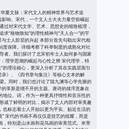
《华夏文脉：宋代文人的精神世界与艺术追
远影响。宋代，一个文人士大夫力量空前崛起
通过对宋代文学、艺术、思想史的细致梳理，
求“格物致知”的理性精神与“天人合一”的宇
景与士人阶层的兴起 本部分首先勾勒出宋代相
了制度保障。详细考察了科举制度的成熟化对社
导者。我们探讨了北宋初年士人如何参与国家
：理学思潮的崛起与心性之辨 宋代理学，特
欲”的理论核心，更深入分析了其在实践层面引
近思录》、《四书章句集注》等核心文本的解
梁。同时，我们也讨论了陆九渊等心学先驱的
学的革新是绕不开的主题。唐诗的雄浑意象在
”的地位。词，作为一种更具抒情性和音乐性的
形成了鲜明的对比，揭示了文人内部对审美趣
功，也标志着士人开始以更为平实、贴近生活的
境” 宋代的书画不再仅仅是技艺的炫耀，而是
绘画，特别是山水画和花鸟画的审美范式。米芾