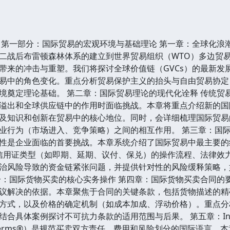
 第一部分：国际贸易的宏观环境与基础理论 第一章：全球化浪
二战后布雷顿森林体系的建立到世界贸易组织（WTO）多边贸
带来的冲击与重塑。我们将探讨全球价值链（GVCs）的最新发
中的角色变化。重点分析贸易保护主义的抬头与自由贸易协定（FTA
境奠定理论基础。 第二章：国际贸易理论的现代化诠释 传统贸
溢出和全球供应链中的作用时面临挑战。本章将重点介绍新的国
及知识和创新在贸易中的核心地位。同时，会详细梳理国际贸易
业行为（市场进入、竞争策略）之间的相互作用。 第三章：国际
性是企业面临的首要挑战。本章系统介绍了国际贸易中最主要的
种信用证类型（如即期、延期、议付、保兑）的操作流程、法律效
治风险导致的资金链紧张问题，并提供针对性的风险缓释策略，
分：国际货物买卖的核心实务操作 第四章：国际货物买卖合同的
议解决的依据。本章聚焦于合同的关键条款，包括货物描述的精确
方式，以及价格的确定机制（如成本加成、浮动价格）。重点分
合具体案例探讨不可抗力条款的适用范围与后果。 第五章：Incot
oterms®）是规范买卖双方责任、费用和风险划分的国际语言。