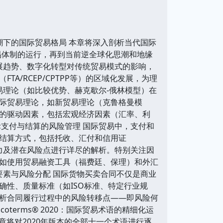
潮下的国际贸易格局 本章将深入剖析当代国际
易体制的运行，再到当前逆全球化思潮和地缘
展趋势、数字化转型对传统贸易模式的影响，
/RCEP/CPTPP等）的区域化发展，为理
易理论（如比较优势、赫克歇尔-俄林模型）在
际贸易理论，如新贸易理论（克鲁格曼模
的驱动因素，包括宏观经济因素（汇率、利
支付与结算的风险管理 国际贸易中，支付和
结算方式，包括托收、汇付和信用证
力及潜在风险点进行详尽的解析。特别关注因
如使用贸易融资工具（福费廷、保理）和外汇
要素与风险分配 国际货物买卖合同不仅是商业
性、质量标准（如ISO标准、特定行业规
析合同履行过程中的风险转移点——即风险何
erms® 2020：国际贸易术语的精细化运
本章将对2020年版本的全部十一个术语进行逐