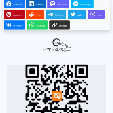
facebook
linkedin
mastodon
messenger
pinterest
reddit
telegram
twitter
viber
vkontakte
whatsapp
复制链接
Loading...
正在下载信息...