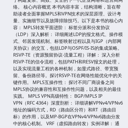
络。 核心内容概览 本书内容丰富，结构清晰，旨在帮
助读者全面掌握MPLS和VPN技术的深层原理、设计考
量、实施细节以及故障排除技巧。以下是本书的核心内
容： MPLS转发平面进阶： 标签分派和分发协议
（LDP）深入解析： 详细阐述LDP的报文格式、操作模
式、邻居发现机制、标签映射过程以及与IGP（内部网
关协议）的交互，包括LDP与OSPF/IS-IS的集成策略。
RSVP-TE（资源预留协议-流量工程）详解： 深入分析
RSVP-TE的信令流程，包括PATH和RESV报文的处理，
以及实现流量工程的各种机制，如显式路径、带宽预
留、备份路径等。探讨RSVP-TE在网络性能优化中的关
键作用。 MPLS互操作性： 探讨不同厂商设备之间
MPLS协议的兼容性和互操作性问题，以及相关的最佳
实践。 MPLS VPN高级特性： BGP/MPLS IP
VPN（RFC 4364）深度剖析： 详细讲解VPNv4/VPNv6
地址的编码方式，RD（路由区分符）和RT（路由目
标）的作用，以及MP-BGP在VPNv4/VPNv6路由分发
中的核心机制。 VRF（虚拟路由转发）实例详解： 通