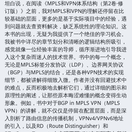
坦白说，在阅读《MPLS和VPN体系结构（第2卷·修
订版）》之前，我对MPLS和VPN的理解还停留在比
较基础的层面，更多的是基于实际项目中的经验，遇
到问题就去查资料解决，缺乏系统性的理论知识。这
本书的出现，无疑为我提供了一个绝佳的学习机会。
我被书中详尽的章节划分和清晰的逻辑结构所吸引，
感觉就像一位经验丰富的导师，循序渐进地引导我进
入这个复杂而迷人的技术世界。书中的每一个概念，
无论是MPLS标签分发协议（LDP）、边界网关协议
（BGP）与MPLS的结合，还是各种VPN技术的实现
细节，都被讲解得细致入微。作者并没有回避技术中
的难点，反而积极地去解析它们，通过详细的图示和
原理性的阐述，让那些原本晦涩难懂的概念变得生动
形象。例如，书中对于BGP in MPLS VPN（MPLS
VPN）的讲解，就不仅仅是停留在配置层面，而是深
入剖析了路由信息的传播机制，VPNv4/VPNv6地址
的引入，以及RD（Route Distinguisher）和