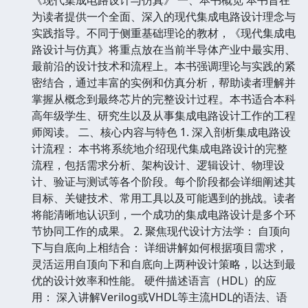
为读者提供一个全面、深入的现代集成电路设计理念与
实践指导。不同于侧重基础理论的教材，《现代集成电
路设计与仿真》将重点放在当前半导体产业中最实用、
最前沿的设计技术和流程上。本书强调理论与实践的紧
密结合，通过丰富的实例和仿真分析，帮助读者理解并
掌握从概念到最终芯片的完整设计过程。本书适合本科
高年级学生、研究生以及从事集成电路设计工作的工程
师阅读。 二、核心内容与特色 1. 深入剖析集成电路设
计流程： 本书将系统地介绍现代集成电路设计的完整
流程，包括需求分析、架构设计、逻辑设计、物理设
计、验证与测试等各个阶段。每个阶段都会详细阐述其
目标、关键技术、常用工具以及可能遇到的挑战。读者
将能清晰地认识到，一个成功的集成电路设计是多个环
节协同工作的成果。 2. 聚焦现代设计方法学： 自顶向
下与自底向上相结合： 详细讲解如何根据项目需求，
灵活运用自顶向下和自底向上两种设计策略，以达到最
优的设计效率和性能。 硬件描述语言（HDL）的应
用： 深入讲解Verilog或VHDL等主流HDL的语法、语