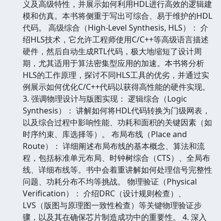
义及高级特性，并展示如何利用HDL进行高效的逻辑建
模和仿真。本书将侧重于写出可综合、易于维护的HDL
代码。 高级综合（High-Level Synthesis, HLS）： 介
绍HLS技术，它允许工程师使用C/C++等高级语言描述
硬件，然后自动生成RTL代码，极大地缩短了设计周
期，尤其适用于算法密集型应用的加速。本书将分析
HLS的工作原理，探讨不同HLS工具的优劣，并通过实
例展示如何优化C/C++代码以获得高性能的硬件实现。
3. 强调物理设计与版图实现： 逻辑综合（Logic
Synthesis）： 讲解如何将HDL代码转换为门级网表，
以及综合过程中影响性能、功耗和面积的关键因素（如
时序约束、库选择等）。 布局布线（Place and
Route）： 详细阐述布局布线的基本概念、算法和流
程，包括标准单元布局、时钟树综合（CTS）、全局布
线、详细布线等。书中会着重讲解如何处理信号完整性
问题、功耗分布不均等挑战。 物理验证（Physical
Verification）： 介绍DRC（设计规则检查）、
LVS（版图与原理图一致性检查）等关键物理验证步
骤，以及其在确保芯片制造成功中的重要性。 4. 深入