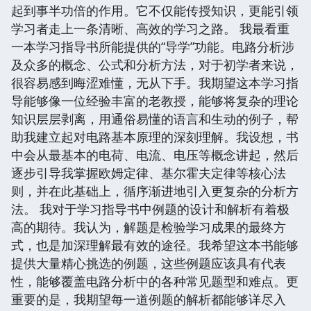
起到事半功倍的作用。它不仅能传授知识，更能引领
学习者走上一条清晰、高效的学习之路。 我最看重
一本学习指导书所能提供的“导学”功能。电路分析涉
及众多的概念、公式和分析方法，对于初学者来说，
很容易感到晦涩难懂，无从下手。我期望这本学习指
导能够像一位经验丰富的老教授，能够将复杂的理论
知识层层剥离，用通俗易懂的语言和生动的例子，帮
助我建立起对电路基本原理的深刻理解。我设想，书
中会从最基本的电荷、电流、电压等概念讲起，然后
逐步引导我掌握欧姆定律、基尔霍夫定律等核心法
则，并在此基础上，循序渐进地引入更复杂的分析方
法。 我对于学习指导书中例题的设计和解析有着极
高的期待。我认为，解题是检验学习成果的最终方
式，也是加深理解最有效的途径。我希望这本书能够
提供大量精心挑选的例题，这些例题应该具有代表
性，能够覆盖电路分析中的各种常见题型和难点。更
重要的是，我期望每一道例题的解析都能够详尽入