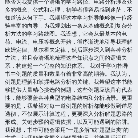
能否为我提供一个清晰的学习路径。电路分析涉及众
多的概念、公式和定理，初学者很容易感到迷茫，不
知道该从何下手。我期望这本学习指导能够像一位经
验丰富的向导，为我规划出一条从基础概念到复杂分
析方法的学习路线图。我设想，它会从最基本的电
荷、电流、电压等概念开始，循序渐进地引导我理解
欧姆定律、基尔霍夫定律，然后逐步深入到各种分析
方法，并且会清晰地梳理这些知识点之间的逻辑关
系，构建起一个完整的知识体系。 我对于学习指导
书中例题的质量和数量有着非常高的期待。我认为，
例题是理解和掌握电路分析的关键。我希望这本书能
够提供大量精心挑选的例题，这些例题应该具有代表
性，能够覆盖各种典型的电路结构和分析场景。更重
要的是，我希望对每一道例题的解析都能够做到详尽
透彻，不仅展示计算过程，更要深入分析解题思路的
形成、关键步骤的逻辑依据，以及可能遇到的陷阱。
我设想，书中可能会采用“一题多解”或“题型归类”的
方式，让我能够掌握多种解题技巧，并能灵活运用。