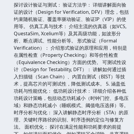
探讨设计验证与测试： 验证方法学： 详细讲解面向验
证的设计（Design for Verification, DFV）理念，包括
约束随机验证、覆盖率驱动验证、验证IP（VIP）的使
用等。 仿真工具与技术： 介绍主流的仿真器（如VCS,
QuestaSim, Xcelium等）及其高级功能，如波形分
析、断点调试、性能分析等。 形式验证（Formal
Verification）： 介绍形式验证的原理和应用，特别是
在属性检查（Property Checking）和等价性检查
（Equivalence Checking）方面的优势。 可测试性设
计（Design for Testability, DFT）： 讲解如何通过插
入扫描链（Scan Chain）、内置自测试（BIST）等技
术，提高芯片的可测试性，降低测试成本。 5. 涵盖低
功耗与性能优化： 低功耗设计技术： 详细介绍各种低
功耗设计策略，包括动态功耗减小（时钟门控、多电压
域）和静态功耗减小（睡眠模式、阈值电压选择）等。
时序分析与优化： 深入讲解静态时序分析（STA）的原
理、关键时序路径的识别、时序违例的定位与修复方
法。 面积优化： 探讨在满足性能和功耗要求的前提
下，如何进行面积优化，例如逻辑冗余消除、共享逻辑