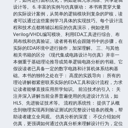
设计等。 6. 丰富的实例与仿真驱动： 本书将贯穿大量
的实际设计案例，从简单的逻辑模块到复杂的IP核，读
者可以通过这些案例学习具体的实现技巧。每个设计流
程和技术点都将辅以相应的仿真演示，例如使用
Verilog/VHDL编写模块、利用EDA工具进行综合、布
局布线和仿真验证。读者将有机会跟随书中的步骤，在
实际的EDA环境中进行操作，加深理解。 三、与其他
相关书籍的区分 《现代集成电路设计与仿真》并非一
本侧重于基础理论推导或简单逻辑电路分析的书籍。它
假设读者已具备一定的数字电路和计算机体系结构基
础。本书的独特之处在于： 高度的实践导向： 所有的
理论讲解都紧密联系实际的EDA工具和设计流程，力求
让读者能够直接应用所学知识。 前沿技术的引入： 关
注并深入讲解当前业界普遍使用的先进设计方法，如
HLS、先进验证技术等。 流程的系统性： 提供了从概
念到物理实现再到验证测试的完整设计链条的视角，帮
助读者建立全局观。 仿真分析的深度： 不仅介绍如何
仿真，更强调如何通过仿真分析来理解设计行为，定位