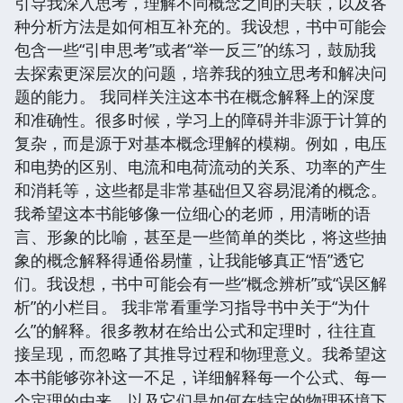
引导我深入思考，理解不同概念之间的关联，以及各
种分析方法是如何相互补充的。我设想，书中可能会
包含一些“引申思考”或者“举一反三”的练习，鼓励我
去探索更深层次的问题，培养我的独立思考和解决问
题的能力。 我同样关注这本书在概念解释上的深度
和准确性。很多时候，学习上的障碍并非源于计算的
复杂，而是源于对基本概念理解的模糊。例如，电压
和电势的区别、电流和电荷流动的关系、功率的产生
和消耗等，这些都是非常基础但又容易混淆的概念。
我希望这本书能够像一位细心的老师，用清晰的语
言、形象的比喻，甚至是一些简单的类比，将这些抽
象的概念解释得通俗易懂，让我能够真正“悟”透它
们。我设想，书中可能会有一些“概念辨析”或“误区解
析”的小栏目。 我非常看重学习指导书中关于“为什
么”的解释。很多教材在给出公式和定理时，往往直
接呈现，而忽略了其推导过程和物理意义。我希望这
本书能够弥补这一不足，详细解释每一个公式、每一
个定理的由来，以及它们是如何在特定的物理环境下