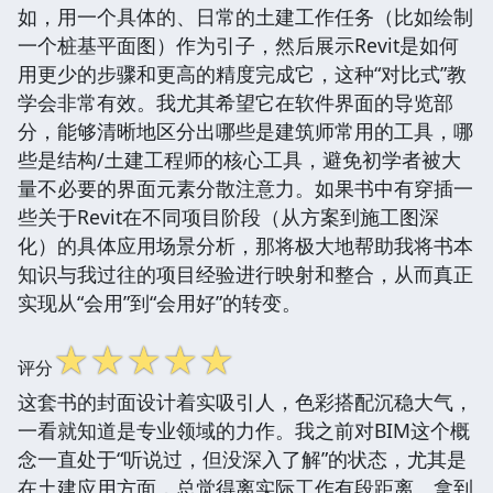
如，用一个具体的、日常的土建工作任务（比如绘制
一个桩基平面图）作为引子，然后展示Revit是如何
用更少的步骤和更高的精度完成它，这种“对比式”教
学会非常有效。我尤其希望它在软件界面的导览部
分，能够清晰地区分出哪些是建筑师常用的工具，哪
些是结构/土建工程师的核心工具，避免初学者被大
量不必要的界面元素分散注意力。如果书中有穿插一
些关于Revit在不同项目阶段（从方案到施工图深
化）的具体应用场景分析，那将极大地帮助我将书本
知识与我过往的项目经验进行映射和整合，从而真正
实现从“会用”到“会用好”的转变。
☆
☆
☆
☆
☆
评分
这套书的封面设计着实吸引人，色彩搭配沉稳大气，
一看就知道是专业领域的力作。我之前对BIM这个概
念一直处于“听说过，但没深入了解”的状态，尤其是
在土建应用方面，总觉得离实际工作有段距离。拿到