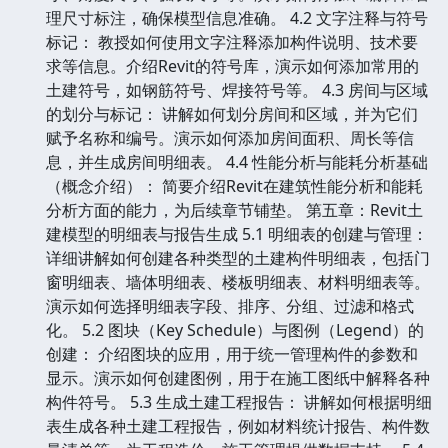
理尺寸标注，确保模型信息准确。 4.2 文字注释与符号
标记： 教授如何使用文字注释添加构件说明、技术要
求等信息。介绍Revit的符号库，演示如何添加常用的
土建符号，如钢筋符号、焊接符号等。 4.3 房间与区域
的划分与标记： 讲解如何划分房间和区域，并为它们
赋予名称和编号。演示如何添加房间面积、周长等信
息，并生成房间明细表。 4.4 性能分析与能耗分析基础
（概念介绍）： 简要介绍Revit在建筑性能分析和能耗
分析方面的能力，为后续章节铺垫。 第五章：Revit土
建模型的明细表与报告生成 5.1 明细表的创建与管理：
详细讲解如何创建各种类型的土建构件明细表，包括门
窗明细表、墙体明细表、楼板明细表、材料明细表等。
演示如何选择明细表字段、排序、分组、过滤和格式
化。 5.2 图块（Key Schedule）与图例（Legend）的
创建： 介绍图块的应用，用于统一管理构件的参数和
显示。演示如何创建图例，用于在施工图纸中解释各种
构件符号。 5.3 生成土建工程报告： 讲解如何根据明细
表生成各种土建工程报告，例如材料统计报告、构件数