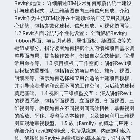
Revit的地位： 详细阐述BIM技术如何颠覆传统土建设
计与建造模式，从二维绘图走向三维信息集成。介绍
Revit作为主流BIM软件在土建领域的广泛应用及其核
心优势，包括参数化建模、信息集成、可视化协同等。
1.2 Revit界面导航与个性化设置： 全面解析Revit的
Ribbon界面、项目浏览器、属性面板、绘图区域等关
键组成部分。指导读者如何根据个人习惯和项目需求调
整界面布局，提高操作效率，例如自定义快捷键、管理
常用命令等。 1.3 项目模板与工作空间： 讲解Revit项
目模板的重要性，包括预设的项目单位、族库、视图、
明细表等。演示如何选择和应用合适的土建项目模板，
并引导读者理解和设置不同的工作空间，为后续的建模
奠定基础。 1.4 视图与三维模型交互： 深入讲解Revit
的视图系统，包括平面视图、立面视图、剖面视图、三
维视图等。教授如何在不同视图间高效切换，掌握视图
的缩放、平移、漫游等基本操作，以及如何利用三维视
图直观地审视模型。 1.5 族（Family）的概念与应用：
详细介绍Revit族的概念，包括系统族、内建族和载入
族。解释族是Revit中构建模型的基本单位，通过族可