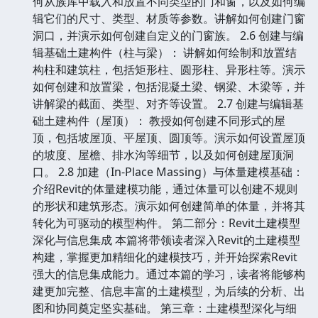
何从族库中载入和放置不同类型的门和窗，以及如何编
辑它们的尺寸、类型、材质等参数。讲解如何创建门窗
洞口，并演示如何创建自定义的门窗族。 2.6 创建与编
辑基础土建构件（柱与梁）： 讲解如何绘制和放置结
构柱和建筑柱，包括矩形柱、圆形柱、异形柱等。演示
如何创建和放置梁，包括混凝土梁、钢梁、木梁等，并
讲解梁的截面、类型、对齐等设置。 2.7 创建与编辑基
础土建构件（屋顶）： 教授如何创建不同形式的屋
顶，包括坡屋顶、平屋顶、圆顶等。演示如何设置屋顶
的坡度、屋檐、排水沟等细节，以及如何创建屋顶洞
口。 2.8 加建（In-Place Massing）与体量建模基础：
介绍Revit的体量建模功能，通过体量可以创建不规则
的形状和建筑形态。演示如何创建简单的体量，并将其
转化为可驱动的模型构件。 第二部分：Revit土建模型
深化与信息集成 本篇将带领读者深入Revit的土建模型
构建，掌握更加精细化的建模技巧，并开始探索Revit
强大的信息集成能力。通过本篇的学习，读者将能够构
建更加完整、信息丰富的土建模型，为后续的分析、出
图和协同奠定坚实基础。 第三章：土建模型深化与细