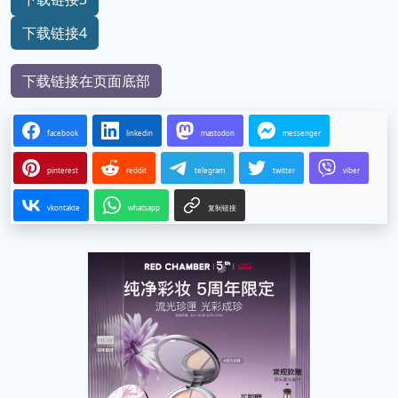
下载链接4
下载链接在页面底部
facebook
linkedin
mastodon
messenger
pinterest
reddit
telegram
twitter
viber
vkontakte
whatsapp
复制链接