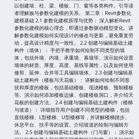
以创建墙、柱、梁、楼板、门、窗等各类构件。引导读
者理解族与参数化建模的关系。 第二章：Revit参数化
建模基础 2.1 参数化建模原理与优势： 深入解析Revit
参数化建模的核心理念，即通过参数驱动模型变化。讲
解参数化建模如何实现设计的修改与更新，避免重复劳
动，提高设计精度与一致性。 2.2 创建与编辑基础土建
构件（墙体）： 手把手教学如何绘制不同类型的墙
体，包括外墙、内墙、承重墙、幕墙等。演示如何设置
墙体的材质、厚度、高度、基线等属性，以及如何使用
修剪、延伸、合并等工具编辑墙体。 2.3 创建与编辑基
础土建构件（楼板与天花板）： 讲解如何绘制不同形
状和厚度的楼板，包括基础楼板、现浇楼板、预制楼板
等。演示如何添加楼板边缘、创建楼板洞口，并介绍天
花板的创建方法。 2.4 创建与编辑基础土建构件（楼梯
与坡道）： 详细指导用户创建不同类型的楼梯，包括
直线楼梯、L型楼梯、U型楼梯等，并讲解楼梯踏步、
休息平台、扶手等的设置。介绍坡道的绘制与编辑方
法。 2.5 创建与编辑基础土建构件（门与窗）： 演示如