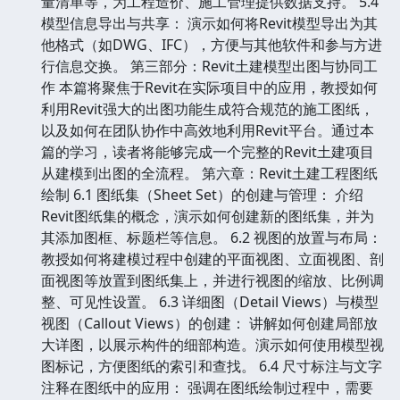
量清单等，为工程造价、施工管理提供数据支持。 5.4
模型信息导出与共享： 演示如何将Revit模型导出为其
他格式（如DWG、IFC），方便与其他软件和参与方进
行信息交换。 第三部分：Revit土建模型出图与协同工
作 本篇将聚焦于Revit在实际项目中的应用，教授如何
利用Revit强大的出图功能生成符合规范的施工图纸，
以及如何在团队协作中高效地利用Revit平台。通过本
篇的学习，读者将能够完成一个完整的Revit土建项目
从建模到出图的全流程。 第六章：Revit土建工程图纸
绘制 6.1 图纸集（Sheet Set）的创建与管理： 介绍
Revit图纸集的概念，演示如何创建新的图纸集，并为
其添加图框、标题栏等信息。 6.2 视图的放置与布局：
教授如何将建模过程中创建的平面视图、立面视图、剖
面视图等放置到图纸集上，并进行视图的缩放、比例调
整、可见性设置。 6.3 详细图（Detail Views）与模型
视图（Callout Views）的创建： 讲解如何创建局部放
大详图，以展示构件的细部构造。演示如何使用模型视
图标记，方便图纸的索引和查找。 6.4 尺寸标注与文字
注释在图纸中的应用： 强调在图纸绘制过程中，需要