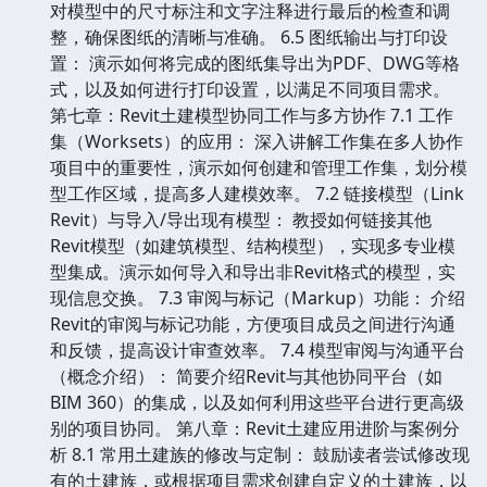
对模型中的尺寸标注和文字注释进行最后的检查和调
整，确保图纸的清晰与准确。 6.5 图纸输出与打印设
置： 演示如何将完成的图纸集导出为PDF、DWG等格
式，以及如何进行打印设置，以满足不同项目需求。
第七章：Revit土建模型协同工作与多方协作 7.1 工作
集（Worksets）的应用： 深入讲解工作集在多人协作
项目中的重要性，演示如何创建和管理工作集，划分模
型工作区域，提高多人建模效率。 7.2 链接模型（Link
Revit）与导入/导出现有模型： 教授如何链接其他
Revit模型（如建筑模型、结构模型），实现多专业模
型集成。演示如何导入和导出非Revit格式的模型，实
现信息交换。 7.3 审阅与标记（Markup）功能： 介绍
Revit的审阅与标记功能，方便项目成员之间进行沟通
和反馈，提高设计审查效率。 7.4 模型审阅与沟通平台
（概念介绍）： 简要介绍Revit与其他协同平台（如
BIM 360）的集成，以及如何利用这些平台进行更高级
别的项目协同。 第八章：Revit土建应用进阶与案例分
析 8.1 常用土建族的修改与定制： 鼓励读者尝试修改现
有的土建族，或根据项目需求创建自定义的土建族，以