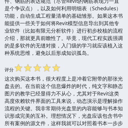
件、钢筋的表达规范（尽管Revit的钢筋表现力一直
是个争议点），以及如何利用明细表（Schedules）
功能，自动生成工程量清单的基础雏形。如果这本书
能提供一些关于如何将Revit模型信息导出到其他专
业软件（比如有限元分析软件）进行初步校核的流程
介绍，那就更具前瞻性了。毕竟，现代工程实践强调
的是多软件的无缝对接，入门级的学习就应该植入这
种系统思维，避免以后形成知识孤岛。
☆
☆
☆
☆
☆
评分
这次购买这本书，很大程度上是冲着它附带的那张光
盘去的。在当前这个信息爆炸的时代，纯文字和静态
图片的教学已经显得力不从心，尤其对于Revit这类
高度依赖软件界面的工具来说，动态演示是理解操作
流程的关键。我非常期待光盘里的内容能够与书本知
识形成完美的互补。理想情况下，光盘应该包含书中
所有案例的源文件，这样我就可以对照着书本一步步