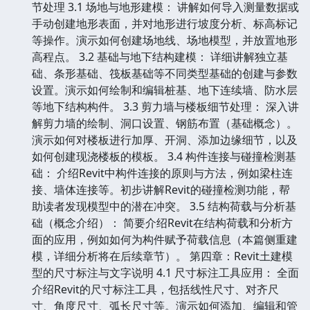
节处理 3.1 场地与地形建模： 讲解如何导入测量数据或
手动创建地形表面，并对地形进行坡度分析、标高标记
等操作。演示如何创建场地线、场地模型，并放置地形
高程点。 3.2 基础与地下结构建模： 详细讲解独立基
础、条形基础、筏板基础等不同类型基础的创建与参数
设置。演示如何绘制和编辑桩基、地下连续墙、防水层
等地下结构构件。 3.3 剪力墙与楼板细节处理： 深入讲
解剪力墙的绘制、洞口设置、钢筋布置（基础概念）。
演示如何对楼板进行加厚、开洞、添加边缘细节，以及
如何创建现浇楼板的模板。 3.4 构件连接与碰撞检测基
础： 介绍Revit中构件连接的原则与方法，例如梁柱连
接、墙体连接等。初步讲解Revit的碰撞检测功能，帮
助读者发现模型中的潜在冲突。 3.5 结构荷载与分析基
础（概念介绍）： 简要介绍Revit在结构荷载和分析方
面的应用，例如如何为构件赋予荷载信息（本篇侧重建
模，详细分析将在后续章节）。 第四章：Revit土建模
型的尺寸标注与文字说明 4.1 尺寸标注工具应用： 全面
介绍Revit的尺寸标注工具，包括线性尺寸、对齐尺
寸、角度尺寸、弧长尺寸等。演示如何添加、编辑和管