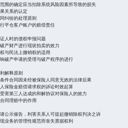
偿范围的确定应当扣除系统风险因素所导致的损失
因果关系的认定
合同纠纷的处理原则
强行平仓客户账户的赔偿责任
保证人时的债权申报问题
的破产财产进行现状拍卖的效力
销权与民法上撤销权的适用
影响破产申请的受理与破产程序的进行
不利解释原则
金条件合同因未经被保险人同意无效的法律后果
险人保险金赔偿请求权的诉讼时效起算
与受害第三人达成的和解协议对保险人的效力
险合同理赔中的作用
申请公示催告，利害关系人可提起撤销除权判决之诉
贴现业务的管理性规范而丧失票据权利