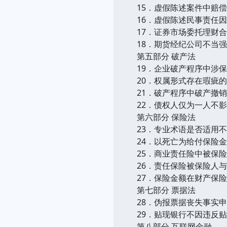
15．虚假陈述案件中赔
16．虚假陈述民事责任
17．证券市场委托理财
18．期货经纪公司不当
第五部分 破产法
19．企业破产程序中涉
20．权属形式存在瑕疵
21．破产程序中破产撤
22．债权人仅为一人不
第六部分 保险法
23．专业术语是否适用
24．以死亡为给付保险
25．商业责任险中被保
26．责任保险被保险人
27．保险金额在财产保
第七部分 票据法
28．伪报票据丧失事实
29．贴现银行不因违反
第八部分 互联网金融