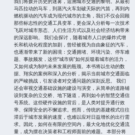
我们将拨开历史的迷雾，追溯城市交通的黎明。从最初
马匹拉动的马车，到蒸汽火车划破天际的汽笛，再到内
燃机驱动的汽车成为现代城市的主角，我们不仅会回顾
那些标志性的交通工具变革，更会深入分析每一次技术
飞跃对城市形态、人们生活方式以及社会经济结构带来
的深远影响。 我们会探讨，随着城市人口的爆炸式增
长和机动化程度的加剧，曾经被视为自由象征的汽车，
也逐渐带来了新的困境：交通拥堵、环境污染、停车难
题、事故频发，这些“城市病”如何反噬着城市的活力，
又如何成为制约未来发展的瓶颈。本书将以生动的数
据、翔实的案例和深入的分析，揭示当前城市交通面临
的严峻挑战，引发读者对交通问题的深刻反思。 我们
还会审视交通基础设施的建设与演变，从简单的道路铺
设到复杂的立交桥、地下隧道，再到如今的智慧交通信
号系统。这些硬件设施的背后，是人类对提升通行效
率、保障安全的不懈追求。然而，传统的基建模式往往
滞后于城市发展的速度，也难以应对日益增长的出行需
求。因此，如何在有限的空间内，最大化地优化交通流
量，成为摆在决策者和工程师面前的难题。 本部分将