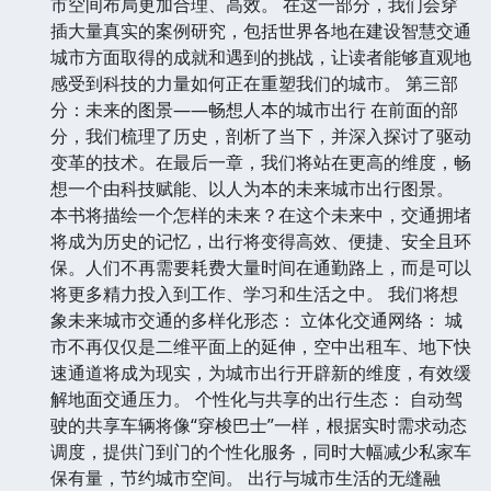
市空间布局更加合理、高效。 在这一部分，我们会穿
插大量真实的案例研究，包括世界各地在建设智慧交通
城市方面取得的成就和遇到的挑战，让读者能够直观地
感受到科技的力量如何正在重塑我们的城市。 第三部
分：未来的图景——畅想人本的城市出行 在前面的部
分，我们梳理了历史，剖析了当下，并深入探讨了驱动
变革的技术。在最后一章，我们将站在更高的维度，畅
想一个由科技赋能、以人为本的未来城市出行图景。
本书将描绘一个怎样的未来？在这个未来中，交通拥堵
将成为历史的记忆，出行将变得高效、便捷、安全且环
保。人们不再需要耗费大量时间在通勤路上，而是可以
将更多精力投入到工作、学习和生活之中。 我们将想
象未来城市交通的多样化形态： 立体化交通网络： 城
市不再仅仅是二维平面上的延伸，空中出租车、地下快
速通道将成为现实，为城市出行开辟新的维度，有效缓
解地面交通压力。 个性化与共享的出行生态： 自动驾
驶的共享车辆将像“穿梭巴士”一样，根据实时需求动态
调度，提供门到门的个性化服务，同时大幅减少私家车
保有量，节约城市空间。 出行与城市生活的无缝融