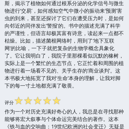
斯，揭示了植物如何通过根系分泌的化学信号与微生
物进行‘交易’，如何感知空气中微小的振动来‘预测’害
虫的到来，甚至还探讨了它们在遭受压力时，是如何
向邻近的同伴发出‘警报’的。书中的描述充满了科学
的严谨性，但语言却极其富有诗意，读起来一点都不
枯燥。比如，描述菌根网络时，用到了‘地下互联
网’的比喻，一下子就把复杂的生物学概念具象化
了。它让我明白了，我院子里那棵看似沉默的橡树，
实际上是一个繁忙的生态节点，它正忙着和周围的植
物进行着一场看不见的、关乎生存的‘商业谈判’。这
本书极大地拓宽了我对‘生命’本身的理解，让我对脚
下的每一寸土地都充满了敬畏。
☆
☆
☆
☆
☆
评分
作为一个对历史充满好奇心的人，我总是在寻找那种
能够将宏大叙事与个体命运完美结合的著作。这本
《铁与血的交响曲：19世纪欧洲的社会变迁》无疑是