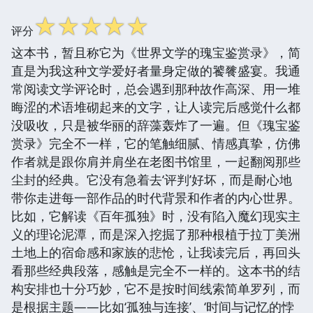
☆
☆
☆
☆
☆
评分
这本书，暂且称它为《世界文学的瑰宝鉴赏录》，简
直是为我这种文学爱好者量身定做的饕餮盛宴。我通
常阅读文学评论时，总会遇到那种故作高深、用一堆
晦涩的术语堆砌起来的文字，让人读完后感觉什么都
没吸收，只是被华丽的辞藻轰炸了一遍。但《瑰宝鉴
赏录》完全不一样，它的笔触细腻、情感真挚，仿佛
作者就是跟你肩并肩坐在老图书馆里，一起翻阅那些
尘封的经典。它没有急着去‘评判’好坏，而是耐心地
带你走进每一部作品的时代背景和作者的内心世界。
比如，它解读《百年孤独》时，没有陷入魔幻现实主
义的理论泥潭，而是深入挖掘了那种根植于拉丁美洲
土地上的宿命感和家族的悲怆，让我读完后，再回头
看那些经典段落，感触是完全不一样的。这本书的结
构安排也十分巧妙，它不是按时间线索简单罗列，而
是根据主题——比如‘孤独与连接’、‘时间与记忆的悖