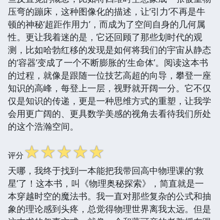
压弯的蹦床，这种图像化的描述，让‘引力’不再是牛
顿的神秘‘超距作用力’，而成为了空间自身的几何属
性。更让我着迷的是，它还回顾了那些划时代的观
测，比如哈勃红移的发现是如何将我们的宇宙从静态
的‘容器’变成了一个不断膨胀的‘生命体’。阅读这本书
的过程，就像是跟随一位技艺高超的向导，攀登一座
知识的高峰，每登上一层，视野就开阔一分。它不仅
仅是知识的传递，更是一种思维方式的重塑，让我学
会用更广阔的、更具数学美感的视角去看待我们所处
的这个浩瀚空间。
☆
☆
☆
☆
☆
评分
天哪，我终于找到一本能把我带回高中物理课的‘救
星’了！这本书，叫《物理奥秘探索》，简直就是一
本穿越时空的魔法书。我一直对那些复杂的公式和抽
象的理论感到头疼，总觉得物理世界离我太远。但是