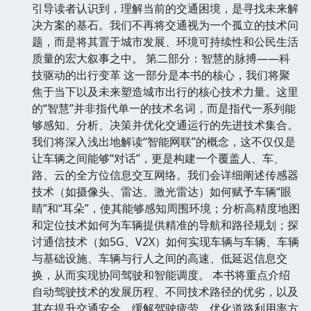
引导读者认识到，理解当前的交通困境，是寻找未来解
决方案的基石。我们不再将交通视为一个孤立的技术问
题，而是将其置于城市发展、环境可持续性和公民生活
质量的宏大叙事之中。 第二部分：智慧的脉搏——科
技驱动的出行变革 这一部分是本书的核心，我们将聚
焦于当下以及未来塑造城市出行的核心技术力量。这里
的“智慧”并非指代单一的技术名词，而是指代一系列能
够感知、分析、决策并优化交通运行的先进技术集合。
我们将深入浅出地解读“智能网联”的概念，这不仅仅是
让车辆之间能够“对话”，更是构建一个覆盖人、车、
路、云的全方位信息交互网络。我们会详细阐述传感器
技术（如摄像头、雷达、激光雷达）如何赋予车辆“眼
睛”和“耳朵”，使其能够感知周围环境；分析高精度地图
和定位技术如何为车辆提供精准的导航和路径规划；探
讨通信技术（如5G、V2X）如何实现车辆与车辆、车辆
与基础设施、车辆与行人之间的高速、低延迟信息交
换，从而实现协同驾驶和智能调度。 本书将重点介绍
自动驾驶技术的发展历程、不同技术路径的优劣，以及
其在提升交通安全、缓解驾驶疲劳、优化道路利用率方