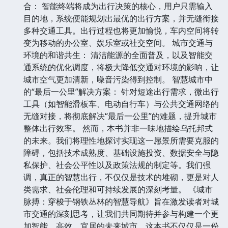
合： 智能终端将成为出行决策的核心，用户只需输入
目的地，系统便能规划出最优的出行方案，并无缝衔接
多种交通工具。出行过程也将更加愉悦，车内空间将转
变为移动的办公室、娱乐室或社交空间。 城市交通与
环境的和谐共生： 清洁能源的全面普及，以及智能交
通系统的优化调度，将极大降低交通对环境的影响，让
城市空气更加清新，噪音污染得到控制。 智慧城市中
的“最后一公里”解决方案： 针对短途出行需求，微出行
工具（如智能滑板车、电动自行车）与公共交通网络的
无缝对接，将彻底解决“最后一公里”的难题，提升城市
整体出行效率。 然而，本书并非一味地描绘乌托邦式
的未来。我们将理性地探讨实现这一愿景所需要克服的
障碍，包括技术成熟度、基础设施投资、数据安全与隐
私保护、社会公平性以及政策法规的制定等。我们强
调，真正的智慧出行，不仅仅是技术的堆砌，更是对人
类需求、社会伦理和可持续发展的深刻考量。 《城市
脉搏：穿梭于钢铁丛林的智慧导航》旨在激发读者对城
市交通的深刻思考，让我们共同期待并参与构建一个更
加智能、高效、宜居的未来城市。这本书不仅仅是一份