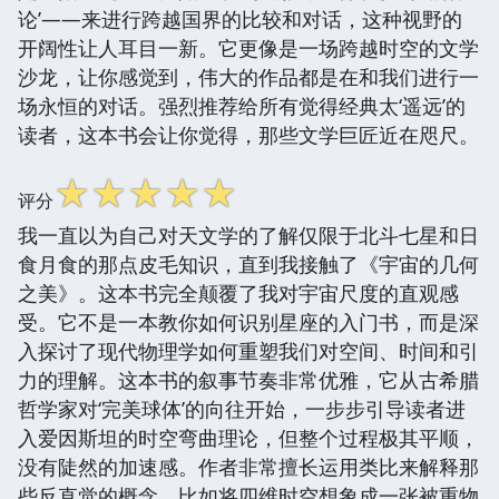
论’——来进行跨越国界的比较和对话，这种视野的
开阔性让人耳目一新。它更像是一场跨越时空的文学
沙龙，让你感觉到，伟大的作品都是在和我们进行一
场永恒的对话。强烈推荐给所有觉得经典太‘遥远’的
读者，这本书会让你觉得，那些文学巨匠近在咫尺。
☆
☆
☆
☆
☆
评分
我一直以为自己对天文学的了解仅限于北斗七星和日
食月食的那点皮毛知识，直到我接触了《宇宙的几何
之美》。这本书完全颠覆了我对宇宙尺度的直观感
受。它不是一本教你如何识别星座的入门书，而是深
入探讨了现代物理学如何重塑我们对空间、时间和引
力的理解。这本书的叙事节奏非常优雅，它从古希腊
哲学家对‘完美球体’的向往开始，一步步引导读者进
入爱因斯坦的时空弯曲理论，但整个过程极其平顺，
没有陡然的加速感。作者非常擅长运用类比来解释那
些反直觉的概念，比如将四维时空想象成一张被重物