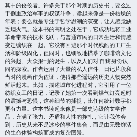
其中的佼佼者。许多关于那个时期的历史书，要么过
于侧重政治军事的权谋斗争，读起来像是一份枯燥的
年表；要么就是专注于哲学思潮的演变，让人感觉缺
乏烟火气。这本书的高明之处在于，它成功地将工业
革命带来的技术飞跃，与普通市民的日常生活和情感
变迁编织在一起。它没有回避那个时代残酷的工厂生
活和阶级固化，但同时，也细致地描摹了咖啡馆文化
的兴起、大众报刊的诞生，以及人们对‘自我’身份认
同的探索。作者运用了大量的私人信件、日记片段和
当时的漫画作为佐证，使得那些遥远的历史人物突然
鲜活起来。比如，描述城市化进程时，它引用了一位
纺织女工的日记，记录了她第一次看到煤气灯亮起时
的震撼与恐惧，这种细节的捕捉，比任何统计数字都
更有力量。这本书读起来像是一部史诗级的文学作
品，充满了张力、矛盾和人性的挣扎，它让我体会
到，历史从来不是冰冷的事件集合，而是由无数鲜活
的生命体验构筑而成的复杂图景。