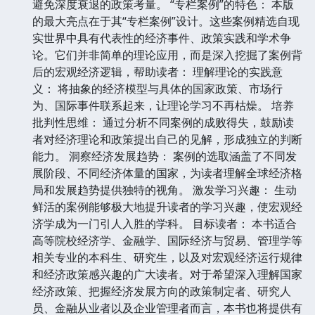
避免深度衰退的政策考量。 “专栏案例”的特色： 本版
的最大亮点在于其“专栏案例”设计。这些案例精选自现
实世界中具有代表性的经济事件、政策实践和学术争
论。它们并非简单的理论应用，而是深入挖掘了案例背
后的宏观经济逻辑，帮助读者： 理解理论的实践意
义： 将抽象的经济模型与具体的国家政策、市场行
为、国际事件联系起来，让理论学习不再枯燥。 培养
批判性思维： 通过分析不同案例的成败得失，鼓励读
者对经济理论和政策提出自己的见解，形成独立的判断
能力。 洞察经济发展趋势： 案例的选取涵盖了不同发
展阶段、不同经济体量的国家，为读者理解全球经济格
局和发展趋势提供独特的视角。 激发学习兴趣： 生动
鲜活的案例能够极大地提升读者的学习兴趣，使宏观经
济学成为一门引人入胜的学科。 目标读者： 本书适合
高等院校经济学、金融学、国际经济与贸易、管理学等
相关专业的本科生、研究生，以及对宏观经济运行规律
和经济政策感兴趣的广大读者。对于希望深入理解国家
经济政策、把握经济发展方向的政策制定者、研究人
员、金融从业者以及企业管理者而言，本书也将提供有