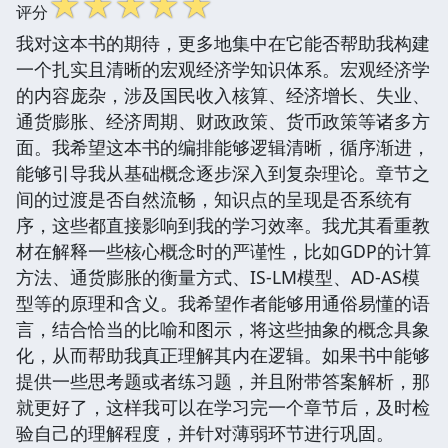
☆
☆
☆
☆
☆
评分
我对这本书的期待，更多地集中在它能否帮助我构建
一个扎实且清晰的宏观经济学知识体系。宏观经济学
的内容庞杂，涉及国民收入核算、经济增长、失业、
通货膨胀、经济周期、财政政策、货币政策等诸多方
面。我希望这本书的编排能够逻辑清晰，循序渐进，
能够引导我从基础概念逐步深入到复杂理论。章节之
间的过渡是否自然流畅，知识点的呈现是否系统有
序，这些都直接影响到我的学习效率。我尤其看重教
材在解释一些核心概念时的严谨性，比如GDP的计算
方法、通货膨胀的衡量方式、IS-LM模型、AD-AS模
型等的原理和含义。我希望作者能够用通俗易懂的语
言，结合恰当的比喻和图示，将这些抽象的概念具象
化，从而帮助我真正理解其内在逻辑。如果书中能够
提供一些思考题或者练习题，并且附带答案解析，那
就更好了，这样我可以在学习完一个章节后，及时检
验自己的理解程度，并针对薄弱环节进行巩固。