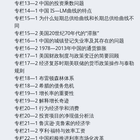
专栏13—2 中国的投资乘数问题
专栏14—1 中国 IS—LM曲线的特点
专栏15—1 为什么短期总供给曲线和长期总供给曲线不
同
专栏15—2 美国20世纪70年代的“滞胀”
专栏16—1 中国的城镇登记失业率及其存在的问题
专栏16—2 1978—2013年中国的通货膨胀
专栏17—1 美国财政制度与政策变迁的简要回顾
专栏17—2 经济复苏时期美联储的货币政策操作与泰勒
规则
专栏18—1 布雷顿森林体系
专栏18—2 希腊的债务危机
专栏19—1 增长率的重要性
专栏19—2 解释增长奇迹
专栏20—1 行为经济学和消费
专栏20—2 投资项目的净现值分析法
专栏21—1 鲁滨逊·克鲁索的经济学
专栏21—2 亨利·福特与效率工资
专栏22—1 中国积极推进利率市场化改革