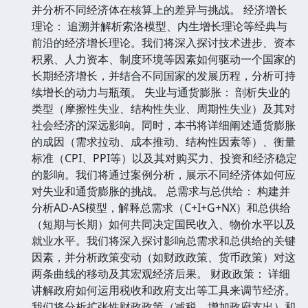
并分析不同经济体在核算上的差异与挑战。 经济增长
理论： 追溯并解析索洛模型、内生增长理论等经典与
前沿的经济增长理论。我们将深入探讨技术进步、资本
积累、人力资本、制度环境等因素如何驱动一个国家的
长期经济增长，并结合不同国家的发展历程，分析可持
续增长的动力与瓶颈。 失业与通货膨胀： 剖析失业的
类型（摩擦性失业、结构性失业、周期性失业）及其对
社会经济的深远影响。同时，本书将详细阐述通货膨胀
的成因（需求拉动、成本推动、结构性因素等）、衡量
标准（CPI、PPI等）以及其对购买力、投资和经济稳定
的影响。我们将通过案例分析，展示不同经济体如何应
对失业和通货膨胀的挑战。 总需求与总供给： 构建并
分析AD-AS模型，解释总需求（C+I+G+NX）和总供给
（短期与长期）如何共同决定国民收入、物价水平以及
就业水平。我们将深入探讨影响总需求和总供给的关键
因素，并分析政策变动（如财政政策、货币政策）对这
两条曲线的移动及其宏观经济后果。 财政政策： 详细
讲解政府如何运用税收和政府支出等工具来调节经济。
我们将分析扩张性财政政策（减税、增加政府支出）和