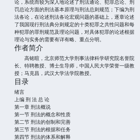
论，系统而较为深入地论述了刑法通论、犯罪总论、刑
罚总论方面的刑法基本原理与刑法总则规范；下编为刑
法各论，在论述刑法各论宏观问题的基础上，逐章论述
了我国现行刑法典分则规定的十类犯罪之共性问题和每
种犯罪的罪刑规范及理论问题，对具体犯罪的论述根据
理论与实务的需要有详有略、重点分明。
作者简介
高铭暄，北京师范大学刑事法律科学研究院名誉院
长、特聘教授、博士生导师，中国人民大学荣誉一级教
授；马克昌，武汉大学法学院教授。
目录
绪言
上编 刑 法 总 论
第一章 刑法概说
第一节 刑法的概念和性质
第二节 刑法的创制和完善
第三节 刑法的根据和任务
第四节 刑法的体系和解释