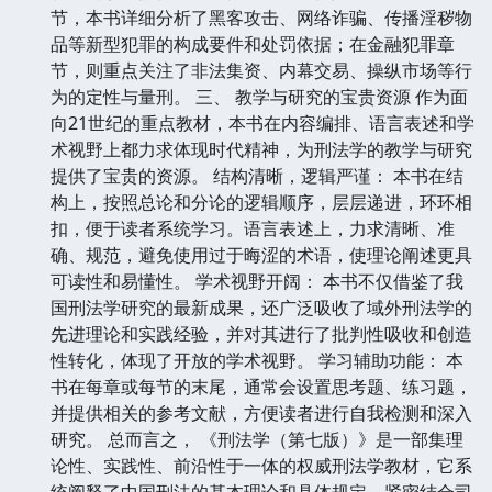
节，本书详细分析了黑客攻击、网络诈骗、传播淫秽物
品等新型犯罪的构成要件和处罚依据；在金融犯罪章
节，则重点关注了非法集资、内幕交易、操纵市场等行
为的定性与量刑。 三、 教学与研究的宝贵资源 作为面
向21世纪的重点教材，本书在内容编排、语言表述和学
术视野上都力求体现时代精神，为刑法学的教学与研究
提供了宝贵的资源。 结构清晰，逻辑严谨： 本书在结
构上，按照总论和分论的逻辑顺序，层层递进，环环相
扣，便于读者系统学习。语言表述上，力求清晰、准
确、规范，避免使用过于晦涩的术语，使理论阐述更具
可读性和易懂性。 学术视野开阔： 本书不仅借鉴了我
国刑法学研究的最新成果，还广泛吸收了域外刑法学的
先进理论和实践经验，并对其进行了批判性吸收和创造
性转化，体现了开放的学术视野。 学习辅助功能： 本
书在每章或每节的末尾，通常会设置思考题、练习题，
并提供相关的参考文献，方便读者进行自我检测和深入
研究。 总而言之， 《刑法学（第七版）》是一部集理
论性、实践性、前沿性于一体的权威刑法学教材，它系
统阐释了中国刑法的基本理论和具体规定，紧密结合司