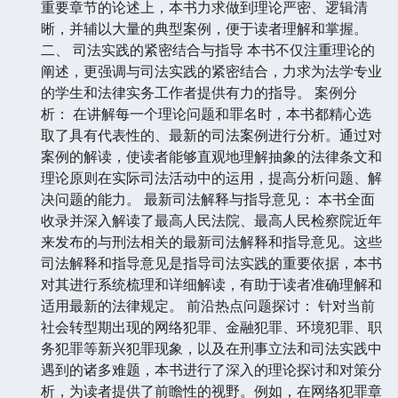
重要章节的论述上，本书力求做到理论严密、逻辑清
晰，并辅以大量的典型案例，便于读者理解和掌握。
二、 司法实践的紧密结合与指导 本书不仅注重理论的
阐述，更强调与司法实践的紧密结合，力求为法学专业
的学生和法律实务工作者提供有力的指导。 案例分
析： 在讲解每一个理论问题和罪名时，本书都精心选
取了具有代表性的、最新的司法案例进行分析。通过对
案例的解读，使读者能够直观地理解抽象的法律条文和
理论原则在实际司法活动中的运用，提高分析问题、解
决问题的能力。 最新司法解释与指导意见： 本书全面
收录并深入解读了最高人民法院、最高人民检察院近年
来发布的与刑法相关的最新司法解释和指导意见。这些
司法解释和指导意见是指导司法实践的重要依据，本书
对其进行系统梳理和详细解读，有助于读者准确理解和
适用最新的法律规定。 前沿热点问题探讨： 针对当前
社会转型期出现的网络犯罪、金融犯罪、环境犯罪、职
务犯罪等新兴犯罪现象，以及在刑事立法和司法实践中
遇到的诸多难题，本书进行了深入的理论探讨和对策分
析，为读者提供了前瞻性的视野。例如，在网络犯罪章