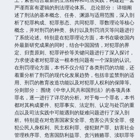
严谨而富有逻辑的刑法理论体系。 总论部分： 详细阐
述了刑法的基本概念、任务、渊源与适用范围，深入剖
析了犯罪构成、犯罪形态、共同犯罪、罪数理论等核心
概念，并对刑罚的种类、执行以及刑罚消灭等问题进行
了系统论述。特别是在犯罪理论方面，本书在吸收国内
外最新研究成果的同时，结合中国国情，对犯罪的界
定、归责原则、犯罪评价等关键问题进行了深入探讨，
力求使读者对犯罪这一根本性问题有一个深刻的认识。
在刑罚理论方面，本书不仅介绍了各类刑罚的功能，还
着重分析了刑罚的现代化发展趋势，包括非监禁刑的适
用、刑罚的教育改造功能以及对犯罪人权利的保障等。
分则部分： 围绕《中华人民共和国刑法》的各项具体
罪名，逐一进行了详尽的分析。对于每一个罪名，本书
都对其构成要件、犯罪事实、法定刑、认定与处罚的重
点以及司法实践中可能遇到的疑难问题进行了深入剖
析。特别是在对危害国家安全罪、危害公共安全罪、侵
犯公民人身权利、民主权利罪、侵犯财产罪、妨害社会
管理秩序罪、危害国防利益罪、贪污贿赂罪、渎职罪等