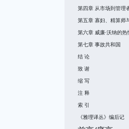
第四章 从市场到管理
第五章 寡妇、精算师
第六章 威廉·沃纳的热
第七章 事故共和国
结 论
致 谢
缩 写
注 释
索 引
《雅理译丛》编后记