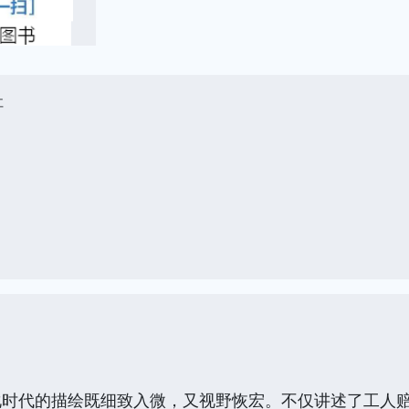
社
代的描绘既细致入微，又视野恢宏。不仅讲述了工人赔