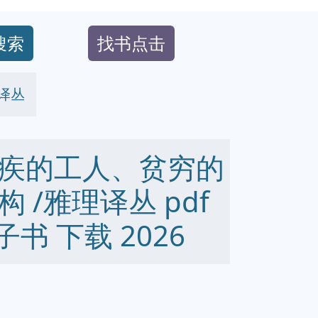
搜索
找书点击
译丛
疾的工人、贫穷的
 /雅理译丛 pdf
 电子书 下载 2026