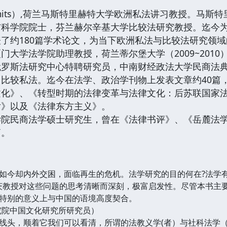
. Smits）,荷兰马斯特里赫特大学欧洲私法讲习教授。马斯
科学院院士，芬兰赫尔辛基大学比较法研究教授。迄今为
了约180篇学术论文，为当下欧洲私法与比较法研究领
大学法学院助理教授，荷兰蒂尔堡大学（2009~2010）、
俄罗斯法研究中心特聘研究员，中南财经政法大学民商法
比较私法。迄今在法学、政治学刊物上发表文章约40篇，
文化》、《转型时期的法律变革与法律文化：后苏联国家
话》以及《法律东方主义》。
学院民商法学硕士研究生，曾在《法律书评》、《岳麓法
篇。
如今却内外交困，面临再生的危机。法学研究的目的何在?法学
茨教授对这些问题的思考清晰而深刻，极富启发性。尽管本书主
特别的意义上与中国的语境高度契合。
究院中国文化研究所研究员）
线头，顺着它我们可以看清，所谓的法教义学(者）与社科法学（