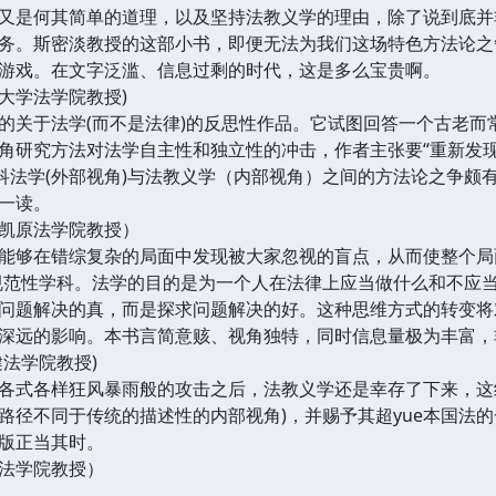
又是何其简单的道理，以及坚持法教义学的理由，除了说到底并
务。斯密淡教授的这部小书，即便无法为我们这场特色方法论之争
游戏。在文字泛滥、信息过剩的时代，这是多么宝贵啊。
大学法学院教授)
的关于法学(而不是法律)的反思性作品。它试图回答一个古老而
角研究方法对法学自主性和独立性的冲击，作者主张要“重新发
社科法学(外部视角)与法教义学（内部视角）之间的方法论之争
一读。
凯原法学院教授）
能够在错综复杂的局面中发现被大家忽视的盲点，从而使整个局
规范性学科。法学的目的是为一个人在法律上应当做什么和不应
问题解决的真，而是探求问题解决的好。这种思维方式的转变将
深远的影响。本书言简意赅、视角独特，同时信息量极为丰富，
法学院教授)
各式各样狂风暴雨般的攻击之后，法教义学还是幸存了下来，这
路径不同于传统的描述性的内部视角)，并赐予其超yue本国法
版正当其时。
法学院教授）