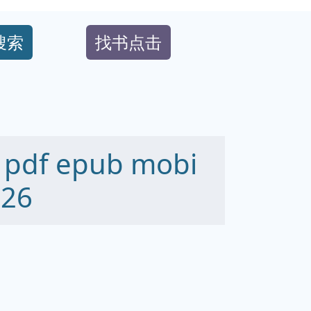
搜索
找书点击
f epub mobi
26