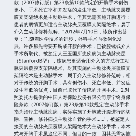
款（2007修订版）第23条第10款约定的开胸手术创伤
更小、手术死亡率和并发症的发生率低；主动脉夹层覆
膜支架隔绝术是主动脉手术，但其无需实施开胸进行；
患者的病情更加适合主动脉夹层覆膜支架隔绝术，属于
介入主动脉修补范畴。”2012年7月10日，该所作出答
复：“1.随着医学技术的进步，外科手术向微创化发
展。许多原先需要开胸或开腹的手术，已被腔镜或介人
手术所取代。被鉴定人王玉国所患疾病为主动脉夹层
（StanfordB型），该病患更适合用介入的方法行主动
脉夹层覆膜支架隔绝术。对其实施的主动脉夹层覆膜支
架隔绝术是主动脉手术，属于介入主动脉修补范畴，相
对于传统的开胸手术，具有创伤小、死亡率低、并发症
发生率低的优点，目前已取代了传统的开胸手术。2.对
照委托方提供的中国人寿保险股份有限公司康宁终身保
险条款（2007修订版）第23条第10款规定‘主动脉手术
指为治疗主动脉疾病，实际实施了开胸或开腹进行的切
除、置换、修补病损主动脉血管的手术……’，被鉴定人
接受的主动脉夹层覆膜支架隔绝术为主动脉手术，本术
式与开胸手术虽途径不同，但目的一致，因其无需实施