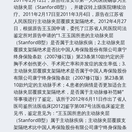
动脉夹层（StanfordB型），并建议转上级医院继续治
疗。2011年2月17日至2011年3月4日，原告在江苏省
人民医院行主动脉夹层覆膜支架隔绝术。2012年4月27
日，根据原告王玉国申请，委托了江苏省人民医院司法
鉴定所对原告申请的“1.王玉国所患的主动脉夹层
（StanfordB型）是否属于主动脉疾病；2.主动脉夹层
覆膜支架隔绝术是否比中国人寿保险股份有限公司康宁
终身保险条款（2007修订版）第23条第10款约定的开
胸手术创伤更小、手术死亡率和并发症的发生率低；3.
主动脉夹层覆膜支架隔绝术是否属于中国人寿保险股份
有限公司康宁终身保险条款（2007修订版）第23条第
10款约定的主动脉手术；4.患者的病情是否更加适合主
动脉夹层覆膜支架隔绝术，是否属于主动脉修补范畴”
等事项进行了鉴定。该所于2012年6月11日作出了省人
医司鉴所法医临床[2012]鉴字第087号法医临床鉴定意
见书，鉴定意见为：“王玉国所患的主动脉夹层
（StanfordB型）属于主动脉疾病；主动脉夹层覆膜支
架隔绝术比中国人寿保险股份有限公司康宁终身保险条