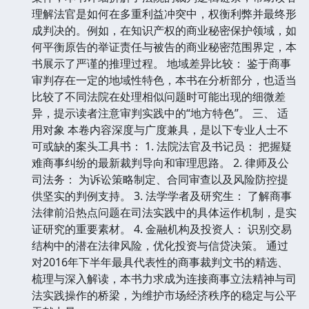
理解法官是如何在多重利益冲突中，权衡利弊并最终形
成判决的。例如，在知识产权的商业秘密保护领域，如
何平衡原告的举证责任与被告的商业秘密范围界定，本
书展示了严谨的推理过程。 地域差异比较： 鉴于商事
审判存在一定的地域性特色，本书在分析部分，也适当
比较了不同法院在处理相似问题时可能出现的细微差
异，提示读者注意审判实践中的“地方特色”。 三、 适
用对象 本卷内容深度与广度兼具，是以下专业人士不
可或缺的案头工具书： 1. 法院法官及书记员： 把握疑
难商事纠纷的最新裁判导向和审理思路。 2. 律师及公
司法务： 为诉讼策略制定、合同审查以及风险防控提
供坚实的判例支持。 3. 法学学者及研究生： 了解商事
法律前沿热点问题在司法实践中的具体运作机制，是实
证研究的重要素材。 4. 金融机构及投资人： 识别交易
结构中的潜在法律风险，优化投资与信贷决策。 通过
对2016年下半年最具代表性的商事裁判文书的精选、
梳理与深入解读，本书力求成为连接商事立法精神与司
法实践操作的桥梁，为维护市场经济秩序的稳定与公平