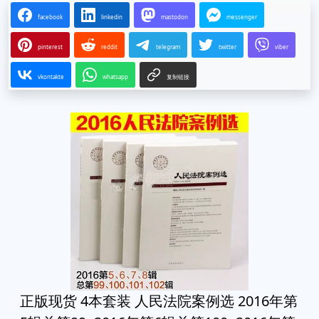
facebook
linkedin
mastodon
messenger
pinterest
reddit
telegram
twitter
viber
vkontakte
whatsapp
复制链接
正版现货 4本套装 人民法院案例选 2016年第