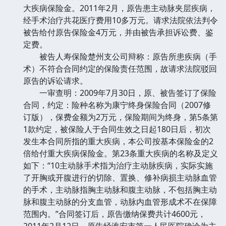
大疾病保险金。2011年2月，原告患主动脉夹层疾病，
经手术治疗共花医疗费用10多万元。请求法院依法判令
被告给付原告保险金4万元，并由被告承担诉讼费、鉴
定费。
被告人寿保险楚州支公司辩称：原告所患疾病（手
术）不符合合同约定的保险责任范围，故请求法院驳回
原告的诉讼请求。
一审查明：2009年7月30日，原、被告签订了保险
合同，约定：险种名称为康宁终身保险合同（2007修
订版），保费金额为2万元，保险期间为终身，第5条第
1款约定，被保险人于合同生效之日起180日后，初次
发生本合同所指的重大疾病，本公司按基本保险金的2
倍给付重大疾病保险金。第23条重大疾病的名称及定义
如下：“10主动脉手术指为治疗主动脉疾病，实际实施
了开胸或开腹进行的切除、置换、修补病损主动脉血管
的手术，主动脉指胸主动脉和腹主动脉，不包括胸主动
脉和腹主动脉的分支血管，动脉内血管形成术不在保障
范围内。”合同签订后，原告缴纳保费共计4600元，
2011年2月12日，原告经淮安市第一人民医院确诊为主