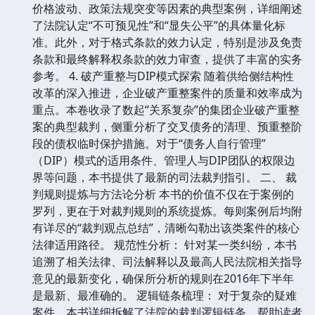
价格波动、政策法规突变等因素的典型案例，详细阐述
了法院认定“不可预见性”和“显失公平”的具体量化标
准。此外，对于格式条款的效力认定，特别是涉及免责
条款和最终解释权条款的效力审查，提供了丰富的实务
参考。 4. 破产重整与DIP模式探索 随着供给侧结构性
改革的深入推进，企业破产重整案件的质量和效率成为
重点。本卷收录了数起“关系复杂”的集团企业破产重整
案的典型裁判，侧重分析了交叉债务的清理、预重整阶
段的债权临时保护措施。对于“债务人自行管理”
（DIP）模式的适用条件、管理人与DIP团队的权限边
界等问题，本书提供了最新的司法裁判指引。 二、 裁
判规则提炼与方法论分析 本书的价值不仅在于案例的
罗列，更在于对裁判规则的系统提炼。每则案例后均附
有详尽的“裁判观点总结”，清晰勾勒出该类案件的核心
法律适用路径。 规范性分析： 针对某一类纠纷，本书
追溯了相关法律、司法解释以及最高人民法院相关指导
意见的最新变化，确保所分析的规则在2016年下半年
是最新、最准确的。 逻辑链条梳理： 对于复杂的疑难
案件，本书详细拆解了法院的裁判逻辑链条，帮助读者