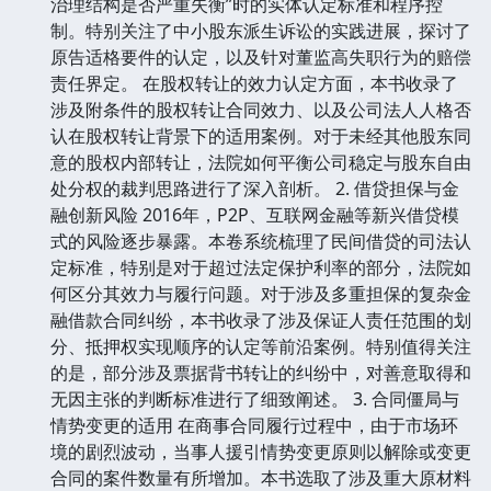
治理结构是否严重失衡”时的实体认定标准和程序控
制。特别关注了中小股东派生诉讼的实践进展，探讨了
原告适格要件的认定，以及针对董监高失职行为的赔偿
责任界定。 在股权转让的效力认定方面，本书收录了
涉及附条件的股权转让合同效力、以及公司法人人格否
认在股权转让背景下的适用案例。对于未经其他股东同
意的股权内部转让，法院如何平衡公司稳定与股东自由
处分权的裁判思路进行了深入剖析。 2. 借贷担保与金
融创新风险 2016年，P2P、互联网金融等新兴借贷模
式的风险逐步暴露。本卷系统梳理了民间借贷的司法认
定标准，特别是对于超过法定保护利率的部分，法院如
何区分其效力与履行问题。对于涉及多重担保的复杂金
融借款合同纠纷，本书收录了涉及保证人责任范围的划
分、抵押权实现顺序的认定等前沿案例。特别值得关注
的是，部分涉及票据背书转让的纠纷中，对善意取得和
无因主张的判断标准进行了细致阐述。 3. 合同僵局与
情势变更的适用 在商事合同履行过程中，由于市场环
境的剧烈波动，当事人援引情势变更原则以解除或变更
合同的案件数量有所增加。本书选取了涉及重大原材料