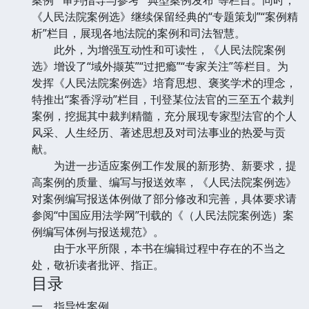
《人民法院案例选》继续保留经典的“专题策划”“案例精
析”栏目，展现各地法院的案例和司法智慧。
此外，为增强互动性和可读性，《人民法院案例
选》增设了“域外撷英”“过把瘾”“专家关注”等栏目。为
发挥《人民法院案例选》培育思想、褒奖学术的理念，
特推出“案香浮动”栏目，刊登某位法官的三至五个裁判
案例，挖掘其中裁判精髓，充分展现专家型法官的个人
风采、人生经历、著述思想及对司法事业的热爱与贡
献。
为进一步适应案例工作发展的新形势、新要求，提
高案例的质量、编写与报送效率，《人民法院案例选》
对案例编写报送体例做了部分修改和完善，具体要求请
参阅“中国应用法学网”刊载的《（人民法院案例选）案
例编写体例与报送规范》。
由于水平所限，本书在编辑过程中存在的不当之
处，敬祈读者批评、指正。
目录
一、指导性案例