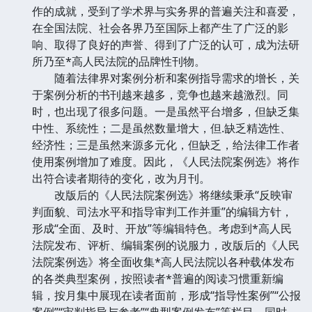
作的成就，受到了学术界与实务界的普遍关注和喜爱，
在全国法院、社会各界乃至国际上都产生了广泛的影
响、取得了良好的声誉、得到了广泛的认可，成为法研
所乃至*高人民法院的品牌性刊物。
随着法律界对案例分析和案例指导需求的增长，关
于案例分析的书刊越来越多，竞争也越来越激烈。同
时，也出现了很多问题。一是虽然平台增多，但缺乏集
中性、系统性；二是虽然数量增大，但.缺乏精选性、
经济性；三是虽然来源多元化，但缺乏，给法律工作者
使用案例增加了难度。因此，《人民法院案例选》将作
出符合读者期待的变化，改为月刊。
改版后的《人民法院案例选》将继续秉承“反映审
判面貌、司法水平和指导审判工作并重”的编辑方针，
形成“全面、及时、开放”等编辑特色。考虑到*高人民
法院发布、评析、编辑案例的说服力，改版后的《人民
法院案例选》将全面收集*高人民法院以各种载体发布
的各类典型案例，按照读者*普遍的阅读习惯重新编
辑，按月集中展现在读者面前，形成“指导性案例”“公报
案例”“审判指导与参考”“典型案例发布”等栏目。同时，