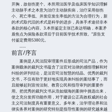
开胸，故创伤更个。本所用法医学及临床医学知识理解
主动脉手术之本意为治疗主动脉疾病，治疗采用创伤
小、死亡率低、并发症发生率低的方法为合理行为，新
的术式取代旧的术式是科学的进步，具体手术途径非本
条款的核心内容。3.本所鉴定主张已表达明确，本案矛
盾焦点为保险条款滞后于目前医学技术所致。”原告支
付鉴定费用5380元。
……
前言/序言
案例是人民法院审理案件后形成的司法产品，作为
案例载体的裁判文书蕴含了法官对法律的感悟理解和对
纠纷的评判结论，是法官司法智慧的结晶。优秀的裁判
文书，不仅有助于更好地实现具体纠纷的案结事了，而
且能够起到宣传法制、教育公民和指导审判的重要作
用。把优秀的裁判文书从浩如烟海的案例中挑选出来，
使之充分发挥功能作用，对于建设公正高效权威的社会
主义司法制度具有重要意义。多年来，法学理论界和法
律实务界对案例的研究特别是指导性案例的研究越来越