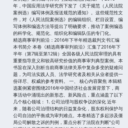
年，中国应用法学研究所下发了《关于规范（人民法院
案例选）编写体例及报送规范的通知》。这些规范性文
件，对《人民法院案例选》的编辑组织、栏目设置、编
写体例和编选方法等提出了明确要求，推动了案例编选
的科学化、规范化、组织化和编辑队伍的专门化。
精选商事审判前沿：2016年下半年精选裁判文书汇编
本书简介 本卷《精选商事审判前沿》汇集了2016年下
半年（第7辑至第12辑）全国各级人民法院审理的具有
重要指导意义和较高研究价值的商事审判典型案例。本
书旨在深入剖析当前商事法律关系中复杂多变的疑难问
题，为司法实践人员、法学研究者及相关从业者提供一
份详尽、权威的参考资料。 一、 核心内容聚焦 本辑精
选案例紧密围绕2016年中国经济社会发展背景下，商
事活动中涌现出的新形态、新风险点，重点涵盖了以下
几个核心领域： 1. 公司治理与股权争议的深化 近年
来，随着公司治理结构的日益复杂化，股东权利保护与
公司自治的平衡成为审判难点。本卷精选了多起涉及僵
局公司解散之诉的判例，重点分析了法院在判断“公司