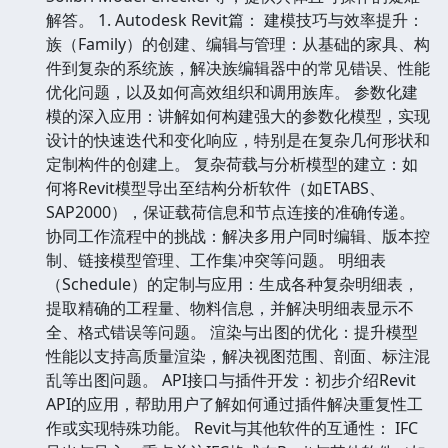
解答。 1. Autodesk Revit篇： 建模技巧与效率提升：
族（Family）的创建、编辑与管理：从基础的家具、构
件到复杂的系统族，解决族编辑器中的常见错误、性能
优化问题，以及如何高效组织和调用族库。 参数化建
模的深入应用：讲解如何构建强大的参数化模型，实现
设计的快速迭代和变化响应，特别是在复杂几何形状和
定制构件的创建上。 复杂荷载与分析模型的建立：如
何将Revit模型导出至结构分析软件（如ETABS、
SAP2000），保证载荷信息和节点连接的准确传递。
协同工作流程中的挑战：解决多用户同时编辑、版本控
制、链接模型管理、工作集冲突等问题。 明细表
（Schedule）的定制与应用：生成各种复杂明细表，
提取精确的工程量、物料信息，并解决明细表显示不
全、格式错误等问题。 渲染与出图的优化：提升模型
性能以支持高质量渲染，解决视图范围、剖面、标注混
乱等出图问题。 API接口与插件开发：初步介绍Revit
API的应用，帮助用户了解如何通过插件解决重复性工
作或实现特殊功能。 Revit与其他软件的互通性： IFC