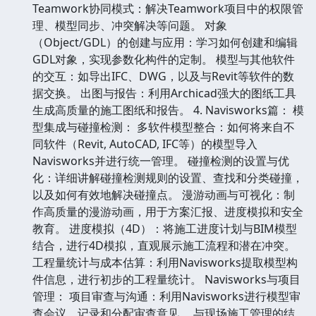
Teamwork协同模式：解决Teamwork项目中的权限管
理、模型同步、冲突解决等问题。 对象
（Object/GDL）的创建与应用：学习如何创建和编辑
GDL对象，实现参数化构件的定制。 模型与其他软件
的交互：如导出IFC、DWG，以及与Revit等软件的数
据交换。 出图与报告：利用Archicad强大的图纸工具
生成高质量的施工图纸和报告。 4. Navisworks篇： 模
型集成与碰撞检测： 多软件模型整合：如何将来自不
同软件（Revit, AutoCAD, IFC等）的模型导入
Navisworks并进行统一管理。 碰撞检测的设置与优
化：详细讲解碰撞检测规则的设置、查找和分类碰撞，
以及如何有效地解决碰撞点。 漫游动画与可视化：制
作高质量的漫游动画，用于方案汇报、进度模拟和安全
教育。 进度模拟（4D）：将施工进度计划与BIM模型
结合，进行4D模拟，直观展示施工流程和潜在冲突。
工程量统计与成本估算：利用Navisworks提取模型构
件信息，进行初步的工程量统计。 Navisworks与项目
管理： 项目审查与沟通：利用Navisworks进行模型审
查会议，记录和分配审查意见。 与现场施工管理的结