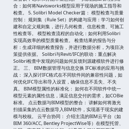
合：如何将Navisworks模型应用于现场的施工指导和
检查。 5. Solibri Model Checker篇： 模型检查与质量
控制： 规则集（Rule Set）的构建与应用：学习如何创
建和自定义规则集，进行几何检查、信息检查、可施工
性检查等。 模型检查流程的自动化：如何利用Solibri
实现高效率的模型质量检查。 检查结果的报告与分
析：生成详细的检查报告，并进行数据分析，为项目决
策提供依据。 Solibri与Revit/IFC的联动：重点解决
Solibri检查中发现的问题如何反馈到源建模软件进行修
正。 三、 BIM数据管理与信息交换 IFC标准的应用与挑
战： 深入探讨IFC格式在不同软件间的兼容性问题，如
何优化IFC导出和导入设置，确保信息不丢失、不失
真。 BIM模型属性的标准化： 如何在不同软件中统一
模型元素的属性信息，满足信息交付的需求，如COBie
标准。 点云数据与BIM模型的整合： 讲解如何将激光
扫描采集的点云数据导入BIM软件，实现基于现实的建
模与校核。 云平台协同： 介绍主流的BIM云平台（如
BIM 360/ACC, Bentley ProjectWise等）在模型托管、