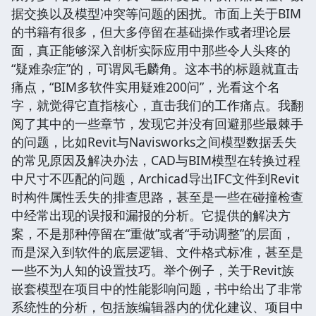
据交换以及模型冲突等问题的困扰。市面上关于BIM
的书籍有很多，但大多停留在基础操作或者理论层
面，真正能够深入剖析实际应用中那些令人头疼的
“疑难杂症”的，可谓凤毛麟角。这本书的标题就直击
痛点，“BIM多软件实用疑难200问”，光看这个名
字，就觉得它直指核心，直击我们的工作痛点。我翻
阅了其中的一些章节，发现它并没有回避那些最棘手
的问题，比如Revit与Navisworks之间模型数据丢失
的常见原因及解决办法，CAD与BIM模型在转换过程
中尺寸不匹配的问题，Archicad导出IFC文件到Revit
时构件属性丢失的排查思路，甚至是一些在碰撞检查
中经常出现的误报和漏报的分析。它提供的解决方
案，不是那种停留在“重做”或者“手动调整”的层面，
而是深入到软件的底层逻辑、文件格式标准，甚至是
一些不为人知的设置技巧。举个例子，关于Revit族
嵌套模型在项目中的性能影响问题，书中给出了非常
系统性的分析，包括族编辑器内的优化建议、项目中