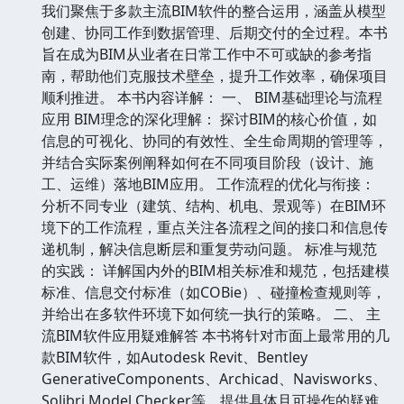
我们聚焦于多款主流BIM软件的整合运用，涵盖从模型
创建、协同工作到数据管理、后期交付的全过程。本书
旨在成为BIM从业者在日常工作中不可或缺的参考指
南，帮助他们克服技术壁垒，提升工作效率，确保项目
顺利推进。 本书内容详解： 一、 BIM基础理论与流程
应用 BIM理念的深化理解： 探讨BIM的核心价值，如
信息的可视化、协同的有效性、全生命周期的管理等，
并结合实际案例阐释如何在不同项目阶段（设计、施
工、运维）落地BIM应用。 工作流程的优化与衔接：
分析不同专业（建筑、结构、机电、景观等）在BIM环
境下的工作流程，重点关注各流程之间的接口和信息传
递机制，解决信息断层和重复劳动问题。 标准与规范
的实践： 详解国内外的BIM相关标准和规范，包括建模
标准、信息交付标准（如COBie）、碰撞检查规则等，
并给出在多软件环境下如何统一执行的策略。 二、 主
流BIM软件应用疑难解答 本书将针对市面上最常用的几
款BIM软件，如Autodesk Revit、Bentley
GenerativeComponents、Archicad、Navisworks、
Solibri Model Checker等，提供具体且可操作的疑难