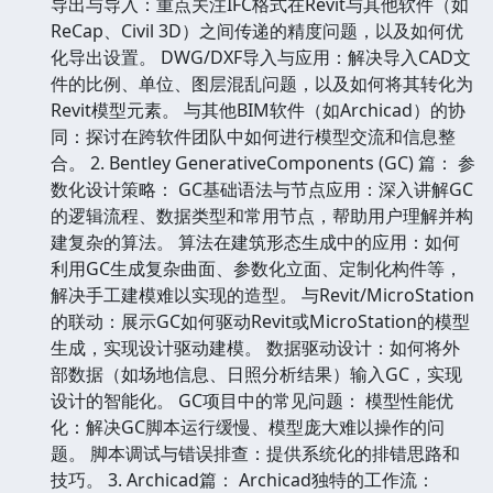
导出与导入：重点关注IFC格式在Revit与其他软件（如
ReCap、Civil 3D）之间传递的精度问题，以及如何优
化导出设置。 DWG/DXF导入与应用：解决导入CAD文
件的比例、单位、图层混乱问题，以及如何将其转化为
Revit模型元素。 与其他BIM软件（如Archicad）的协
同：探讨在跨软件团队中如何进行模型交流和信息整
合。 2. Bentley GenerativeComponents (GC) 篇： 参
数化设计策略： GC基础语法与节点应用：深入讲解GC
的逻辑流程、数据类型和常用节点，帮助用户理解并构
建复杂的算法。 算法在建筑形态生成中的应用：如何
利用GC生成复杂曲面、参数化立面、定制化构件等，
解决手工建模难以实现的造型。 与Revit/MicroStation
的联动：展示GC如何驱动Revit或MicroStation的模型
生成，实现设计驱动建模。 数据驱动设计：如何将外
部数据（如场地信息、日照分析结果）输入GC，实现
设计的智能化。 GC项目中的常见问题： 模型性能优
化：解决GC脚本运行缓慢、模型庞大难以操作的问
题。 脚本调试与错误排查：提供系统化的排错思路和
技巧。 3. Archicad篇： Archicad独特的工作流：