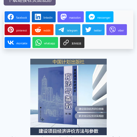
facebook
linkedin
mastodon
messenger
pinterest
reddit
telegram
twitter
viber
vkontakte
whatsapp
复制链接