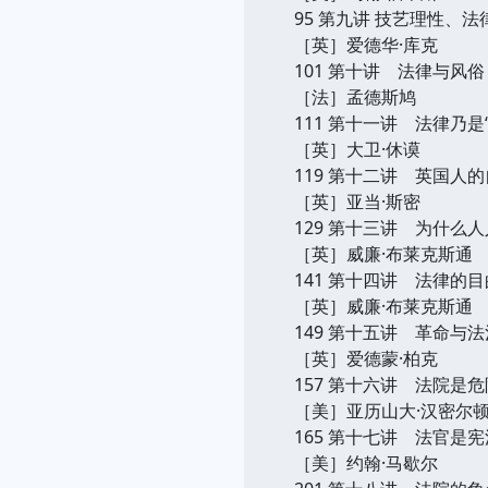
95 第九讲 技艺理性、
［英］爱德华·库克
101 第十讲 法律与风俗
［法］孟德斯鸠
111 第十一讲 法律乃是
［英］大卫·休谟
119 第十二讲 英国人
［英］亚当·斯密
129 第十三讲 为什么
［英］威廉·布莱克斯通
141 第十四讲 法律的
［英］威廉·布莱克斯通
149 第十五讲 革命与法
［英］爱德蒙·柏克
157 第十六讲 法院是
［美］亚历山大·汉密尔
165 第十七讲 法官是
［美］约翰·马歇尔