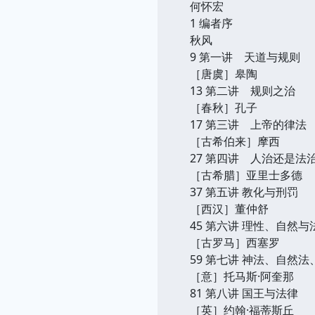
何怀宏
1 编者序
秋风
9 第一讲 天道与规则
［唐虞］皋陶
13 第二讲 规则之治
［春秋］孔子
17 第三讲 上帝的律法
［古希伯来］摩西
27 第四讲 人治还是法
［古希腊］亚里士多德
37 第五讲 教化与刑罚
［西汉］董仲舒
45 第六讲 理性、自然与
［古罗马］西塞罗
59 第七讲 神法、自然法
［意］托马斯·阿奎那
81 第八讲 国王与法律
［英］约翰·福蒂斯丘