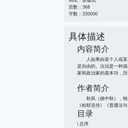
页数：368
字数：330000
具体描述
内容简介
人如果由某个人或某群
是自由的。法治是一种源
家和政治家的基本功，历
作者简介
秋风（姚中秋），独立
《哈耶克传》《普通法与
目录
i 总序