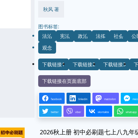
秋风 著
图书标签:
法治
宪法
政治
法律
社会
公
观念
下载链接1
下载链接2
下载链接3
下载链接在页面底部
facebook
linkedin
mastodon
mes
twitter
viber
vkontakte
whatsapp
2026秋上册 初中必刷题七上八九