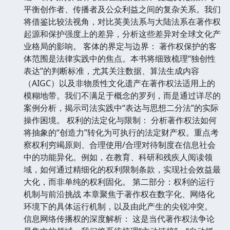
平衡创作者、传播者及公众利益之间的复杂关系。我们
将借鉴比较法视角，对比英美法系与大陆法系在著作权
起源和保护强度上的差异，分析这些差异对全球文化产
业格局的影响。 客体的界定与边界： 著作权保护的客
体范围是法律实践中的焦点。本书将细致梳理“独创性
表达”的判断标准，尤其关注数据、算法生成内容
（AIGC）以及非物质性文化遗产在著作权法适用上的
模糊地带。我们不满足于概念的罗列，而是通过详尽的
案例分析，揭示司法实践中“表达与思想二分法”的实际
操作困境。 权利的法定化与限制： 分析著作权法如何
将抽象的“创造力”转化为可执行的法定财产权。重点考
察权利穷竭原则、合理使用/合理对待制度在信息社会
中的功能异化。例如，在教育、科研和残疾人阅读领
域，如何通过精细化的权利限制条款，实现社会效益最
大化，而非单纯的权利固化。 第二部分：权利的运行
机制与前沿挑战 本章聚焦于著作权在数字化、网络化
环境下的具体运行机制，以及由此产生的尖锐冲突。
信息网络传播权的深度解析： 这是当代著作权法争论