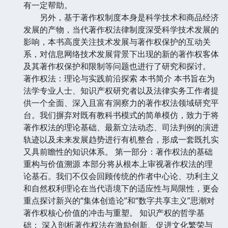
有一定帮助。
另外，基于著作权制度本身是科学技术和商品经济
发展的产物，当代著作权法律制度深受科学技术发展的
影响，本书高度关注技术发展与著作权保护的互动关
系，对信息网络技术发展背景下出现的新的著作权客体
及其著作权保护和限制等问题也进行了研究和探讨。
著作权法：理论与实践前沿探索 本书简介 本书旨在为
法学专业人士、知识产权研究者以及法律实务工作者提
供一个全面、深入且富有洞察力的著作权法领域研究平
台。我们摒弃对既有教科书模式的简单模仿，致力于将
著作权法的理论基础、最新立法动态、司法判例的演进
轨迹以及未来发展趋势进行有机整合，形成一套既扎实
又具前瞻性的知识体系。 第一部分：著作权法的基础
重构与价值溯源 本部分将从根本上审视著作权法的理
论基石。我们不仅会回顾传统的作者中心论、功利主义
和自然权利理论在当代语境下的适应性与局限性，更会
重点探讨新兴的“集体创造论”和“数字共享主义”思潮对
著作权核心价值的冲击与重塑。 知识产权的哲学基
础： 深入剖析著作权法在激励创新、促进文化繁荣与