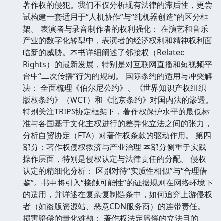
著作权的侵犯。我们不仅分析现有法律的滞后性，更尝
试构建一套适用于“人机协作”与“纯机器创造”的区分框
架。 表演者与录音制作者的权利强化： 在演艺和音乐
产业的数字化转型中，表演者的经济权利和精神权利面
临新的威胁。本书详细阐述了邻接权（Related
Rights）的最新发展，特别是对互联网直播和短视频平
台中“二次传播”行为的规制。 国际条约的适用与冲突解
决： 全面梳理《伯尔尼公约》、《世界知识产权组织
版权条约》（WCT）和《北京条约》对国内法的渗透。
特别关注TRIPS协定框架下，著作权保护水平的最低标
准与各国基于文化主权进行的差异化立法之间的张力，
分析自贸协定（FTA）对著作权条款的驱动作用。 第四
部分：著作权侵权救济与产业治理 本部分侧重于实践
操作层面，特别是侵权认定与法律责任的分配。 侵权
认定的精细化分析： 区别对待“实质性相似”与“合理借
鉴”。书中将引入“接触可能性”的证据规则在网络环境下
的适用，并详述在复杂复制链条中，如何追究上游侵权
者（如盗版资源站、恶意CDN服务商）的连带责任。
损害赔偿的量化难题： 著作权法定赔偿的立法目的、