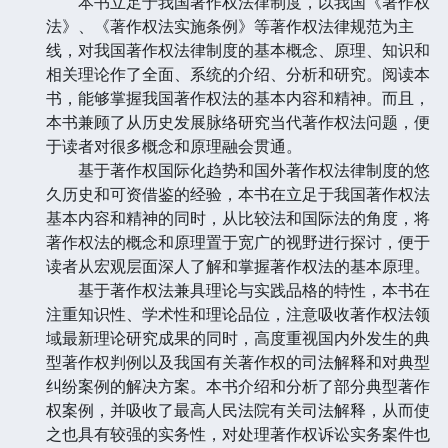
本书立足于我国著作权法律制度，以我国《著作权
法》、《著作权法实施条例》等著作权法律规范为主
线，对我国著作权法律制度的基本概念、原理、知识和
相关理论作了全面、系统的介绍、分析和研究。阅读本
书，能够掌握我国著作权法的基本内容和精神。而且，
本书兼顾了从历史发展脉络研究当代著作权法问题，便
于读者对很多概念和原理融会贯通。
基于著作权国际化趋势和国外著作权法律制度的悠
久历史和可资借鉴的经验，本书在立足于我国著作权法
基本内容和精神的同时，从比较法和国际法的角度，将
著作权法的概念和原理置于宽广的视野进行探讨，便于
读者从宏观层面深人了解和掌握著作权法的基本原理。
基于著作权法兼具理论与实践品格的特性，本书在
注重知识性、学术性和理论品位，注意吸收著作权法领
域最新理论研究成果的同时，高度重视国内外发生的典
型著作权判例以及我国有关著作权的司法解释和对典型
纠纷案例的解决方案。本书介绍和分析了部分典型著作
权案例，并吸收了最高人民法院有关司法解释，从而使
之也具有较强的实务性，对处理著作权诉讼实务案件也