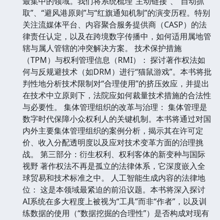
最集中的领域。我们将系统梳理“主动链接”、“自动抓
取”、“避风港原则”与“红旗通知机制”的演变历程。特别
关注流媒体平台、内容聚合服务提供商（CASP）的法
律责任认定，以及在跨境数字传播中，如何适用属地管
辖与属人管辖的冲突解决方案。 技术保护措施
（TPM）与权利管理信息（RMI）： 探讨著作权法如
何与反规避技术（如DRM）进行“猫鼠游戏”。本书将批
判性地分析技术限制对“合理使用”的挤压效应，并提出
在技术中立原则下，法院应如何裁量技术措施的合法性
与必要性。 集体管理组织的改革与治理： 集体管理是
数字时代保障小众权利人的关键机制。本书将通过对国
内外主要集体管理组织的案例分析，揭示其在许可定
价、收入分配透明度以及应对技术变革方面的治理挑
战。 第三部分：衍生权利、权利客体的新变种与国际
视野 著作权法不再是孤立的法律体系，它深度嵌入全
球贸易和技术标准之中。 人工智能生成内容的法律地
位： 这是本领域最紧迫的前沿议题。本书将深入探讨
AI系统在多大程度上被视为“工具”而非“作者”，以及训
练数据的使用（“数据挖掘的合理性”）是否构成对现有