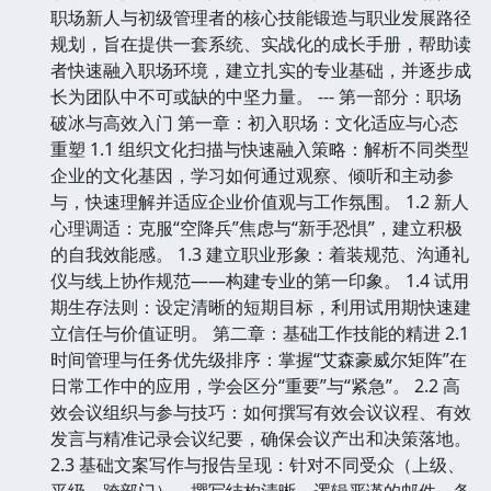
职场新人与初级管理者的核心技能锻造与职业发展路径
规划，旨在提供一套系统、实战化的成长手册，帮助读
者快速融入职场环境，建立扎实的专业基础，并逐步成
长为团队中不可或缺的中坚力量。 --- 第一部分：职场
破冰与高效入门 第一章：初入职场：文化适应与心态
重塑 1.1 组织文化扫描与快速融入策略：解析不同类型
企业的文化基因，学习如何通过观察、倾听和主动参
与，快速理解并适应企业价值观与工作氛围。 1.2 新人
心理调适：克服“空降兵”焦虑与“新手恐惧”，建立积极
的自我效能感。 1.3 建立职业形象：着装规范、沟通礼
仪与线上协作规范——构建专业的第一印象。 1.4 试用
期生存法则：设定清晰的短期目标，利用试用期快速建
立信任与价值证明。 第二章：基础工作技能的精进 2.1
时间管理与任务优先级排序：掌握“艾森豪威尔矩阵”在
日常工作中的应用，学会区分“重要”与“紧急”。 2.2 高
效会议组织与参与技巧：如何撰写有效会议议程、有效
发言与精准记录会议纪要，确保会议产出和决策落地。
2.3 基础文案写作与报告呈现：针对不同受众（上级、
平级、跨部门），撰写结构清晰、逻辑严谨的邮件、备