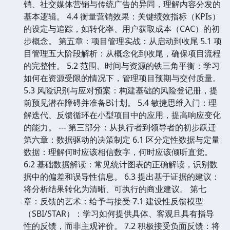
销、社交媒体营销与传统广告的异同，理解内容分发的
基本逻辑。 4.4 衡量营销效果：关键绩效指标（KPIs）
的设定与追踪，如转化率、用户获取成本（CAC）的初
步概念。 第五章：项目管理实战：从启动到收尾 5.1 项
目管理五大阶段解析：从概念化到收尾，确保项目流程
的完整性。 5.2 范围、时间与资源的铁三角平衡：学习
如何在资源受限的情况下，管理项目预期与交付质量。
5.3 风险识别与应对预案：构建基础的风险登记册，提
前预见潜在障碍并准备B计划。 5.4 敏捷思维入门：理
解迭代、反馈循环在小型项目中的应用，提高响应变化
的能力。 --- 第三部分：从执行者到领导者的初步跃迁
第六章：数据驱动的决策制定 6.1 区分定性数据与定量
数据：理解何时应该相信数字，何时应该倾听直觉。
6.2 基础数据解读：常见统计图表的正确解读，识别数
据中的偏差和误导性信息。 6.3 提出基于证据的建议：
将分析结果转化为清晰、可执行的商业建议。 第七
章：反馈的艺术：给予与接受 7.1 建设性反馈模型
（SBI/STAR）：学习如何提供具体、客观且具有指导
性的反馈，而非主观评价。 7.2 积极接受负面反馈：将