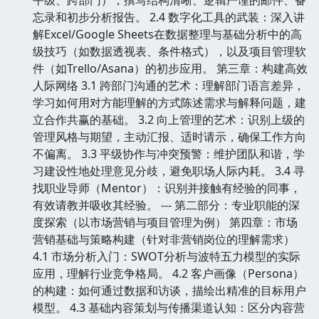
忘录和初步分析报告。 2.4 数字化工具的武装：深入讲
解Excel/Google Sheets在数据整理与基础分析中的高
级技巧（如数据透视表、条件格式），以及项目管理软
件（如Trello/Asana）的初步应用。 第三章：构建高效
人际网络 3.1 跨部门沟通的艺术：理解部门语言差异，
学习如何用对方能理解的方式陈述需求与解释问题，建
立合作共赢的基础。 3.2 向上管理的艺术：识别上级的
管理风格与期望，主动汇报、适时请示，确保工作方向
不偏离。 3.3 平级协作与冲突预警：维护团队和谐，学
习建设性地处理意见分歧，避免职场人际内耗。 3.4 寻
找职业导师（Mentor）：识别并接触有经验的同事，
有效请教并吸收其经验。 --- 第二部分：专业职能的深
度探索（以市场营销与项目管理为例） 第四章：市场
营销基础与策略构建（针对非营销岗位的理解需求）
4.1 市场分析入门：SWOT分析与波特五力模型的实际
应用，理解行业竞争格局。 4.2 客户画像（Persona）
的构建：如何通过数据和访谈，描绘出精准的目标用户
模型。 4.3 基础内容策划与传播渠道认知：区分内容营