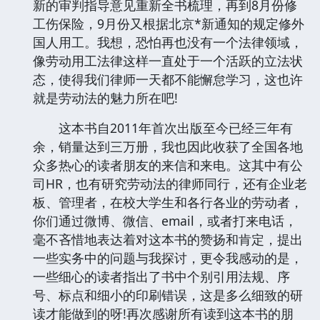
新的审判指导意见重新全书梳理，再到8月份修
工伤保险，9月份又根据北京*新通知的规定修外
国人用工。我想，恐怕再也没有一个法律领域，
像劳动用工法律这样一直处于一个活跃的立法状
态，使得我们律师一天都不能懈怠学习，这也许
就是劳动法的魅力所在吧!
这本书自2011年首次出版至今已经三年有
余，销量达到三万册，我也因此收获了全国各地
众多热心的读者朋友的来信和来电。这其中有公
司HR，也有研究劳动法的律师同行，还有企业老
板、管理者，在校大学生和各行各业的劳动者，
你们通过微博、微信、email，或者打来电话，
毫不吝惜地表达着对这本书的赞扬和肯定，提出
一些实务中的问题与我探讨，更令我感动的是，
一些细心的读者指出了书中个别引用法规、序
号、标点和细小的印刷错误，这是多么细致的研
读才能做到的呀!再次感谢所有读到这本书的朋