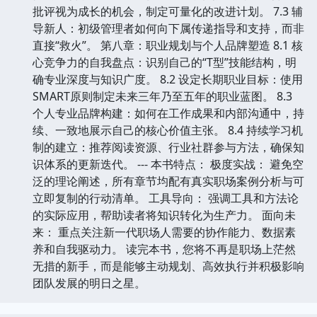
批评视为成长的机会，制定可量化的改进计划。 7.3 辅
导新人：初级管理者如何向下属传递指导和支持，而非
直接“救火”。 第八章：职业规划与个人品牌塑造 8.1 核
心竞争力的自我盘点：识别自己的“T型”技能结构，明
确专业深度与知识广度。 8.2 设定长期职业目标：使用
SMART原则制定未来三年乃至五年的职业蓝图。 8.3
个人专业品牌构建：如何在工作成果和内部沟通中，持
续、一致地展示自己的核心价值主张。 8.4 持续学习机
制的建立：推荐阅读资源、行业社群参与方法，确保知
识体系的更新迭代。 --- 本书特点： 极度实战： 避免空
泛的理论阐述，所有章节均配有真实职场案例分析与可
立即复制的行动清单。 工具导向： 强调工具和方法论
的实际应用，帮助读者将知识转化为生产力。 面向未
来： 重点关注新一代职场人需要的协作能力、数据素
养和自我驱动力。 读完本书，您将不再是职场上茫然
无措的新手，而是能够主动规划、高效执行并积极影响
团队发展的明日之星。