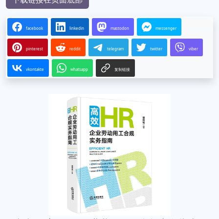
facebook
linkedin
mastodon
messenger
pinterest
reddit
telegram
twitter
viber
vkontakte
whatsapp
复制链接